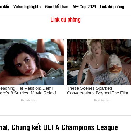
hi đấu
Video highlights
Góc thể thao
AFF Cup 2026
Link dự phòng
Link dự phòng
enal, Chung kết UEFA Champions League