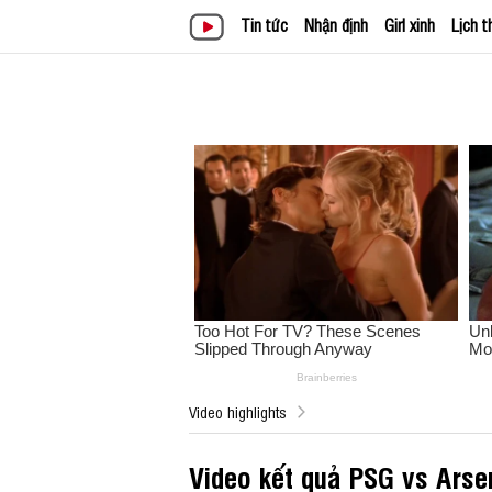
Tin tức
Nhận định
Girl xinh
Lịch t
Video highlights
Video kết quả PSG vs Ars