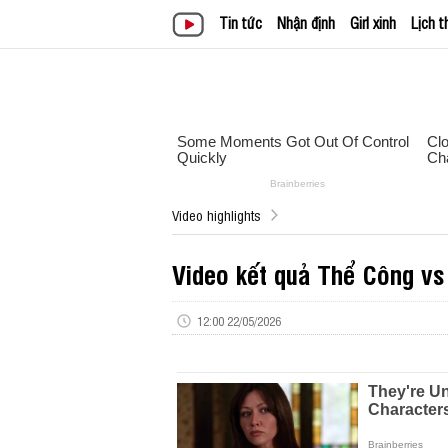
Tin tức
Nhận định
Girl xinh
Lịch t
Video highlights
Video kết quả Thể Công v
12:00 22/05/2026