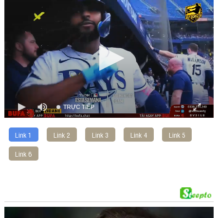
00:00
of
00:00
TRỰC TIẾP
Link 1
Link 2
Link 3
Link 4
Link 5
Link 6