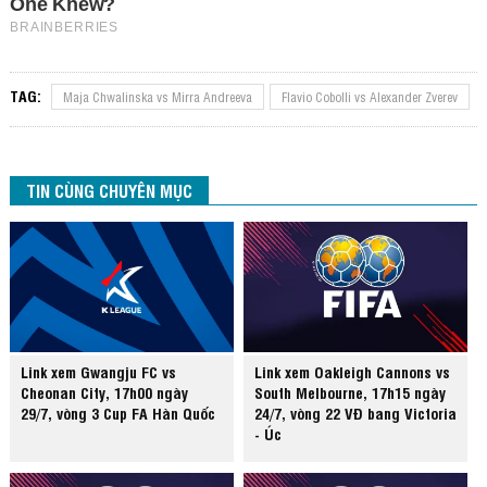
TAG:
Maja Chwalinska vs Mirra Andreeva
Flavio Cobolli vs Alexander Zverev
TIN CÙNG CHUYÊN MỤC
Link xem Gwangju FC vs
Link xem Oakleigh Cannons vs
Cheonan City, 17h00 ngày
South Melbourne, 17h15 ngày
29/7, vòng 3 Cup FA Hàn Quốc
24/7, vòng 22 VĐ bang Victoria
- Úc