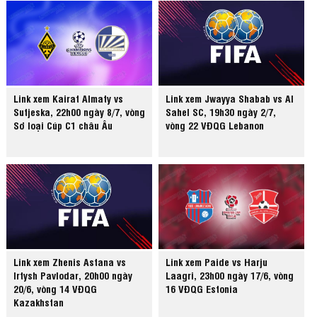
Link xem Kairat Almaty vs
Link xem Jwayya Shabab vs Al
Sutjeska, 22h00 ngày 8/7, vòng
Sahel SC, 19h30 ngày 2/7,
Sơ loại Cúp C1 châu Âu
vòng 22 VĐQG Lebanon
Link xem Zhenis Astana vs
Link xem Paide vs Harju
Irtysh Pavlodar, 20h00 ngày
Laagri, 23h00 ngày 17/6, vòng
20/6, vòng 14 VĐQG
16 VĐQG Estonia
Kazakhstan