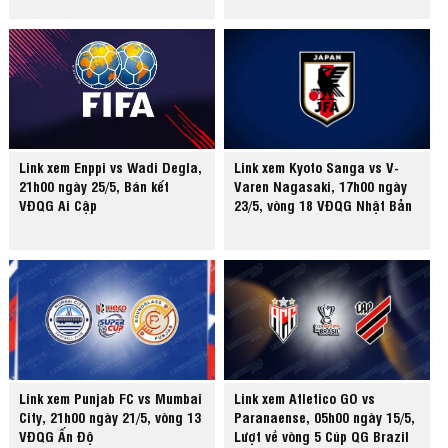
Link xem Enppi vs Wadi Degla,
Link xem Kyoto Sanga vs V-
21h00 ngày 25/5, Bán kết
Varen Nagasaki, 17h00 ngày
VĐQG Ai Cập
23/5, vòng 18 VĐQG Nhật Bản
Link xem Punjab FC vs Mumbai
Link xem Atletico GO vs
City, 21h00 ngày 21/5, vòng 13
Paranaense, 05h00 ngày 15/5,
VĐQG Ấn Độ
Lượt về vòng 5 Cúp QG Brazil