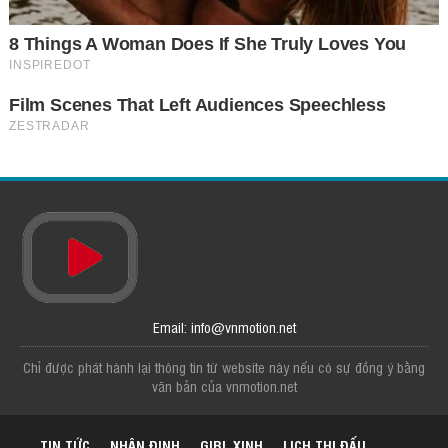
Email: info@vnmotion.net
Chỉ được phát hành lại thông tin từ website này nếu có sự đồng ý bằng
văn bản của vnmotion.net
TIN TỨC
NHẬN ĐỊNH
GIRL XINH
LỊCH THI ĐẤU