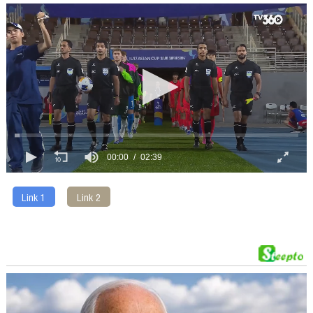
00:00
02:39
Link 1
Link 2