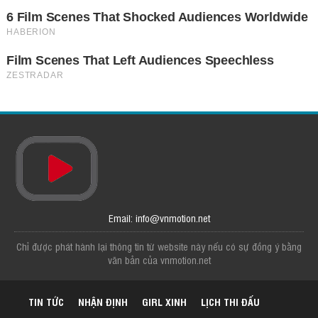
Email: info@vnmotion.net
Chỉ được phát hành lại thông tin từ website này nếu có sự đồng ý bằng
văn bản của vnmotion.net
TIN TỨC
NHẬN ĐỊNH
GIRL XINH
LỊCH THI ĐẤU