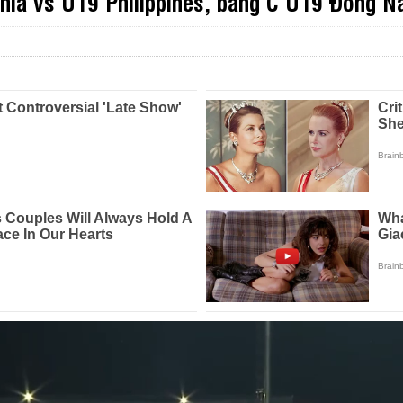
hia vs U19 Philippines, bảng C U19 Đông 