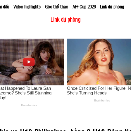
hi đấu
Video highlights
Góc thể thao
AFF Cup 2026
Link dự phòng
Link dự phòng