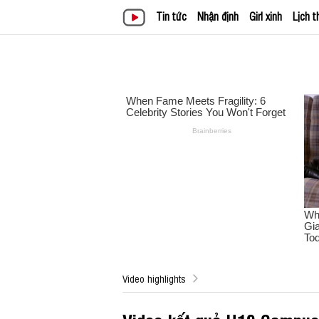
Tin tức
Nhận định
Girl xinh
Lịch t
Video highlights