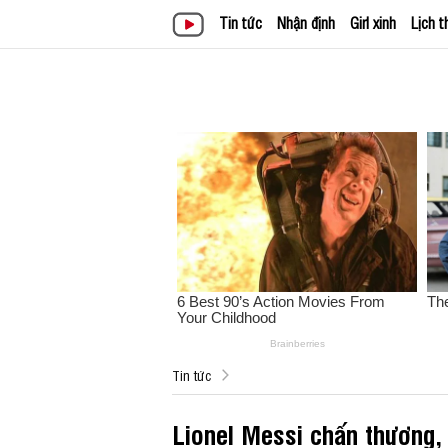
Tin tức
Nhận định
Girl xinh
Lịch t
Tin tức
Lionel Messi chấn thương,