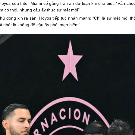
oyos của Inter Miami cố gắng trấn an dư luận khi cho biết: “Vẫn chưa
 có thôi, nhưng cậu ấy thực sự mệt mỏi".
hủ động xin ra sân, Hoyos tiếp tục nhấn mạnh: “Chỉ là sự mệt mỏi th
ốt nhất là không để cậu ấy phải mạo hiểm".