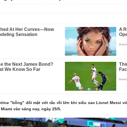
tina "bỗng" đối mặt với rắc rối lớn khi siêu sao Lionel Messi 
 Miami vào sáng nay, ngày 25/5.