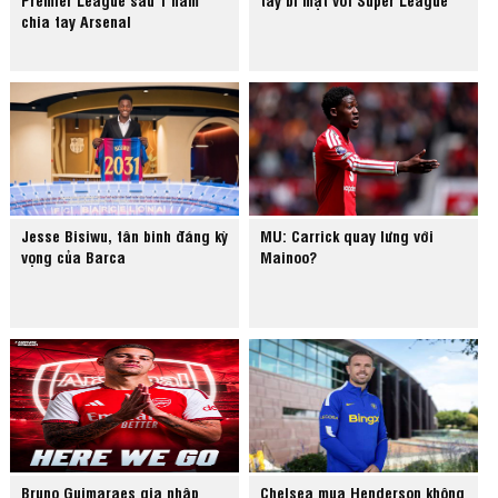
chia tay Arsenal
Jesse Bisiwu, tân binh đáng kỳ
MU: Carrick quay lưng với
vọng của Barca
Mainoo?
Bruno Guimaraes gia nhập
Chelsea mua Henderson không