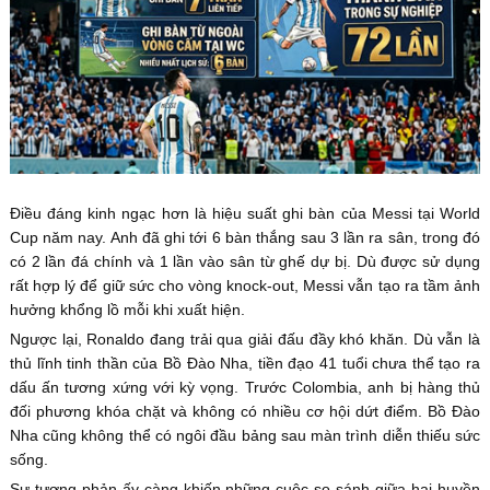
Điều đáng kinh ngạc hơn là hiệu suất ghi bàn của Messi tại World
Cup năm nay. Anh đã ghi tới 6 bàn thắng sau 3 lần ra sân, trong đó
có 2 lần đá chính và 1 lần vào sân từ ghế dự bị. Dù được sử dụng
rất hợp lý để giữ sức cho vòng knock-out, Messi vẫn tạo ra tầm ảnh
hưởng khổng lồ mỗi khi xuất hiện.
Ngược lại, Ronaldo đang trải qua giải đấu đầy khó khăn. Dù vẫn là
thủ lĩnh tinh thần của Bồ Đào Nha, tiền đạo 41 tuổi chưa thể tạo ra
dấu ấn tương xứng với kỳ vọng. Trước Colombia, anh bị hàng thủ
đối phương khóa chặt và không có nhiều cơ hội dứt điểm. Bồ Đào
Nha cũng không thể có ngôi đầu bảng sau màn trình diễn thiếu sức
sống.
Sự tương phản ấy càng khiến những cuộc so sánh giữa hai huyền