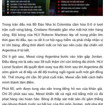
Trong trận đấu mà Bồ Đào Nha bị Colombia cầm hòa 0-0 ở lượt
trận cuối vòng bảng, Cristiano Ronaldo gần như mất hút trên hàng
công. Đội bóng của HLV Roberto Martinez lép vế trong phần lớn
thời gian thi đấu, tạo ra rất ít cơ hội nguy hiểm và phải chấp nhận vị
trí nhì bảng, đồng thời đánh mất cơ hội tạo nên cuộc đại chiến với
Argentina ở tứ kết.
Chỉ ít giờ sau, Messi cùng Argentina bước vào trận gặp Jordan.
Điều đáng nói là siêu sao 39 tuổi thậm chí còn không đá chính. HLV
Lionel Scaloni đã quyết định xoay tua đội hình sau khi Argentina đã
sớm giành vé đi tiếp và để đội trưởng ngồi ngoài suốt một giờ đồng
hồ. Thế nhưng chỉ cần 30 phút cuối trận, Messi vẫn biết cách biến
mình thành tâm điểm.
Phút 60, anh được tung vào sân trong tiếng hò reo của khán giả.
Chỉ 20 phút sau sau, Messi khiến tất cả ngả mũ bằng một cú đá
phạt hàng rào hoàn hảo. Bóng đi thấp sát mặt sân rồi găm thẳng
vào khung thành trước sự bất lực của thủ môn Jordan, một pha dứt