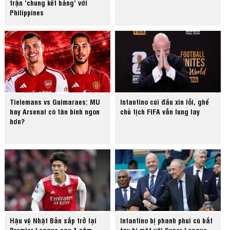
trận ‘chung kết bảng’ với
Philippines
Tielemans vs Guimaraes: MU
Infantino cúi đầu xin lỗi, ghế
hay Arsenal có tân binh ngon
chủ tịch FIFA vẫn lung lay
hơn?
Hậu vệ Nhật Bản sắp trở lại
Infantino bị phanh phui cú bắt
Premier League sau 1 năm
tay bí mật với Super League