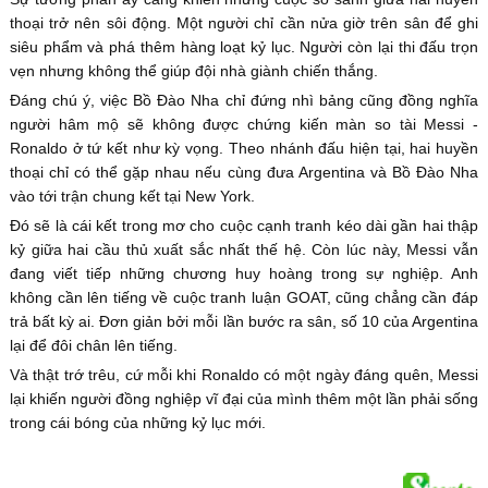
thoại trở nên sôi động. Một người chỉ cần nửa giờ trên sân để ghi
siêu phẩm và phá thêm hàng loạt kỷ lục. Người còn lại thi đấu trọn
vẹn nhưng không thể giúp đội nhà giành chiến thắng.
Đáng chú ý, việc Bồ Đào Nha chỉ đứng nhì bảng cũng đồng nghĩa
người hâm mộ sẽ không được chứng kiến màn so tài Messi -
Ronaldo ở tứ kết như kỳ vọng. Theo nhánh đấu hiện tại, hai huyền
thoại chỉ có thể gặp nhau nếu cùng đưa Argentina và Bồ Đào Nha
vào tới trận chung kết tại New York.
Đó sẽ là cái kết trong mơ cho cuộc cạnh tranh kéo dài gần hai thập
kỷ giữa hai cầu thủ xuất sắc nhất thế hệ. Còn lúc này, Messi vẫn
đang viết tiếp những chương huy hoàng trong sự nghiệp. Anh
không cần lên tiếng về cuộc tranh luận GOAT, cũng chẳng cần đáp
trả bất kỳ ai. Đơn giản bởi mỗi lần bước ra sân, số 10 của Argentina
lại để đôi chân lên tiếng.
Và thật trớ trêu, cứ mỗi khi Ronaldo có một ngày đáng quên, Messi
lại khiến người đồng nghiệp vĩ đại của mình thêm một lần phải sống
trong cái bóng của những kỷ lục mới.