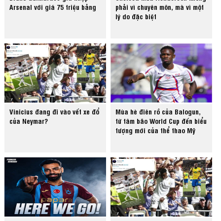
Arsenal với giá 75 triệu bảng
phải vì chuyên môn, mà vì một
lý do đặc biệt
Vinicius đang đi vào vết xe đổ
Mùa hè điên rồ của Balogun,
của Neymar?
từ tâm bão World Cup đến biểu
tượng mới của thể thao Mỹ