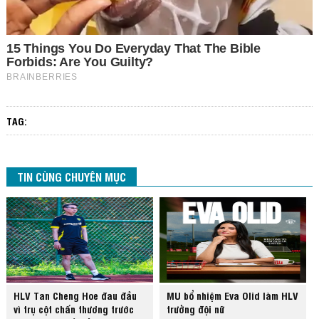
TAG:
TIN CÙNG CHUYÊN MỤC
HLV Tan Cheng Hoe đau đầu
MU bổ nhiệm Eva Olid làm HLV
vì trụ cột chấn thương trước
trưởng đội nữ