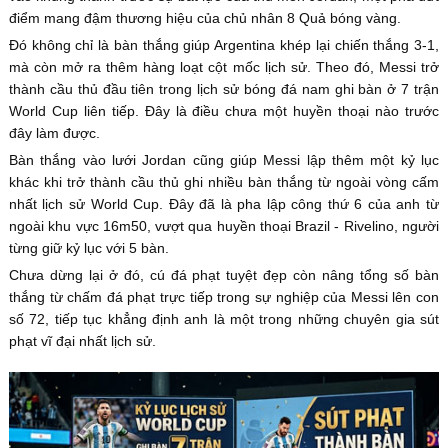
điểm mang đậm thương hiệu của chủ nhân 8 Quả bóng vàng.
Đó không chỉ là bàn thắng giúp Argentina khép lại chiến thắng 3-1,
mà còn mở ra thêm hàng loạt cột mốc lịch sử. Theo đó, Messi trở
thành cầu thủ đầu tiên trong lịch sử bóng đá nam ghi bàn ở 7 trận
World Cup liên tiếp. Đây là điều chưa một huyền thoại nào trước
đây làm được.
Bàn thắng vào lưới Jordan cũng giúp Messi lập thêm một kỷ lục
khác khi trở thành cầu thủ ghi nhiều bàn thắng từ ngoài vòng cấm
nhất lịch sử World Cup. Đây đã là pha lập công thứ 6 của anh từ
ngoài khu vực 16m50, vượt qua huyền thoại Brazil - Rivelino, người
từng giữ kỷ lục với 5 bàn.
Chưa dừng lại ở đó, cú đá phạt tuyệt đẹp còn nâng tổng số bàn
thắng từ chấm đá phạt trực tiếp trong sự nghiệp của Messi lên con
số 72, tiếp tục khẳng định anh là một trong những chuyên gia sút
phạt vĩ đại nhất lịch sử.