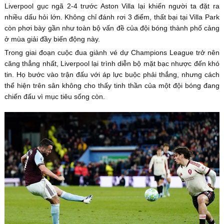
Liverpool gục ngã 2-4 trước Aston Villa lại khiến người ta đặt ra
nhiều dấu hỏi lớn. Không chỉ đánh rơi 3 điểm, thất bại tại Villa Park
còn phơi bày gần như toàn bộ vấn đề của đội bóng thành phố cảng
ở mùa giải đầy biến động này.
Trong giai đoạn cuộc đua giành vé dự Champions League trở nên
căng thẳng nhất, Liverpool lại trình diễn bộ mặt bạc nhược đến khó
tin. Họ bước vào trận đấu với áp lực buộc phải thắng, nhưng cách
thể hiện trên sân không cho thấy tinh thần của một đội bóng đang
chiến đấu vì mục tiêu sống còn.