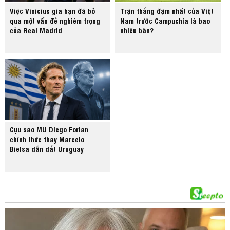
Việc Vinicius gia hạn đã bỏ
Trận thắng đậm nhất của Việt
qua một vấn đề nghiêm trọng
Nam trước Campuchia là bao
của Real Madrid
nhiêu bàn?
Cựu sao MU Diego Forlan
chính thức thay Marcelo
Bielsa dẫn dắt Uruguay