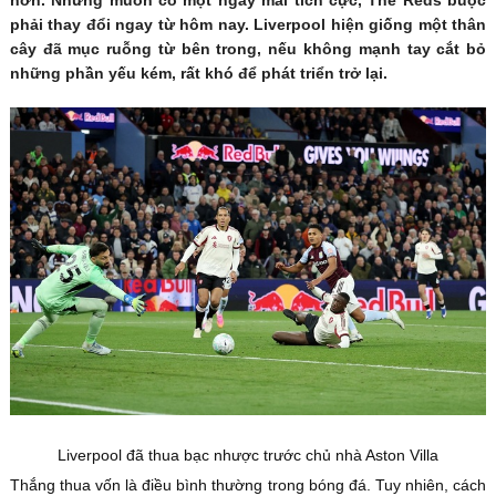
phải thay đổi ngay từ hôm nay. Liverpool hiện giống một thân
cây đã mục ruỗng từ bên trong, nếu không mạnh tay cắt bỏ
những phần yếu kém, rất khó để phát triển trở lại.
Liverpool đã thua bạc nhược trước chủ nhà Aston Villa
Thắng thua vốn là điều bình thường trong bóng đá. Tuy nhiên, cách