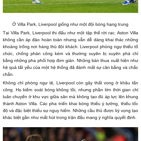
Ở Villa Park, Liverpool giống như một đội bóng hạng trung
Tại Villa Park, Liverpool thi đấu như một tập thể rời rạc. Aston Villa
không cần áp đảo hoàn toàn nhưng vẫn dễ dàng khai thác những
khoảng trống nơi hàng thủ đội khách. Liverpool phòng ngự thiếu tổ
chức, chống phản công kém và thường xuyên bị xuyên phá chỉ
bằng những pha phối hợp đơn giản. Những bàn thua xuất hiện như
hệ quả tất yếu của một hệ thống đã đánh mất sự cân bằng và chắc
chắn.
Không chỉ phòng ngự tệ, Liverpool còn gây thất vọng ở khâu tấn
công. Họ kiểm soát bóng không tồi, nhưng phần lớn thời gian chỉ
luân chuyển ở khu vực giữa sân mà không tạo đủ áp lực lên khung
thành Aston Villa. Các pha triển khai bóng thiếu ý tưởng, thiếu tốc
độ và đặc biệt thiếu sự nguy hiểm. Những cầu thủ được kỳ vọng tạo
khác biệt gần như mất hút trong trận đấu mang ý nghĩa quyết định.