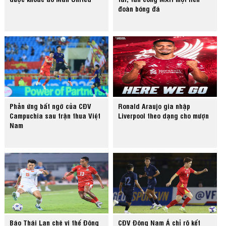
đoàn bóng đá
Phản ứng bất ngờ của CĐV
Ronald Araujo gia nhập
Campuchia sau trận thua Việt
Liverpool theo dạng cho mượn
Nam
Báo Thái Lan chê vị thế Đông
CĐV Đông Nam Á chỉ rõ kết