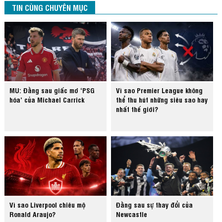
TIN CÙNG CHUYÊN MỤC
MU: Đằng sau giấc mơ ‘PSG
Vì sao Premier League không
hóa’ của Michael Carrick
thể thu hút những siêu sao hay
nhất thế giới?
Vì sao Liverpool chiêu mộ
Đằng sau sự thay đổi của
Ronald Araujo?
Newcastle