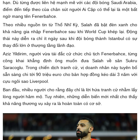
hạn. Dù từng được liên hệ mạnh mẽ với các đội bóng Saudi Arabia,
điểm đến tiếp theo của chân sút người Ai Cập có thể lại là một bất
ngờ mang tên Fenerbahce.
Theo nhiều nguồn tin từ Thổ Nhĩ Kỳ, Salah đã bật đèn xanh cho
khả năng gia nhập Fenerbahce sau khi World Cup khép lại. Động
thái này diễn ra chỉ ít ngày sau khi đội bóng thành Istanbul có sự
thay đổi lớn ở thượng tầng lãnh đạo.
Aziz Yildirim, người vừa tái đắc cử chức chủ tịch Fenerbahce, từng
công khai khẳng định ông muốn đưa Salah về sân Sukru
Saracoglu. Trong chiến dịch tranh cử, vị doanh nhân này tuyên bố
sẵn sàng chi tới 90 triệu euro cho bản hợp đồng kéo dài 3 năm với
cựu ngôi sao Liverpool.
Ban đầu, nhiều người cho rằng đây chỉ là lời hứa tranh cử nhằm lấy
lòng người hâm mộ. Tuy nhiên, những diễn biến mới nhất cho thấy
khả năng thương vụ xảy ra là hoàn toàn có cơ sở.