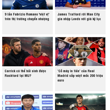
9 lần Fabrizio Romano 'việt vị'
James Trafford rời Man City
trên thị trường chuyển nhượng
gia nhập Leeds với giá kỷ lục
Carrick có thể hồi sinh được
‘Cỗ máy in tiền’ của Real
Rashford tại MU?
Madrid sắp vượt mốc 200 triệu
euro