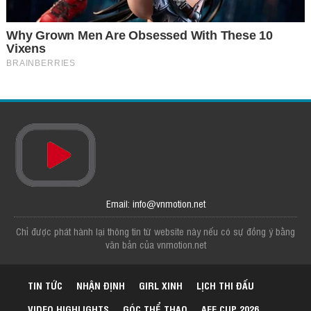
Email: info@vnmotion.net
Chỉ được phát hành lại thông tin từ website này nếu có sự đồng ý bằng
văn bản của vnmotion.net
TIN TỨC
NHẬN ĐỊNH
GIRL XINH
LỊCH THI ĐẤU
VIDEO HIGHLIGHTS
GÓC THỂ THAO
AFF CUP 2026