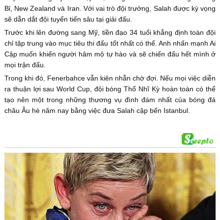
Bỉ, New Zealand và Iran. Với vai trò đội trưởng, Salah được kỳ vọng
sẽ dẫn dắt đội tuyển tiến sâu tại giải đấu.
Trước khi lên đường sang Mỹ, tiền đạo 34 tuổi khẳng định toàn đội
chỉ tập trung vào mục tiêu thi đấu tốt nhất có thể. Anh nhấn mạnh Ai
Cập muốn khiến người hâm mộ tự hào và sẽ chiến đấu hết mình ở
mọi trận đấu.
Trong khi đó, Fenerbahce vẫn kiên nhẫn chờ đợi. Nếu mọi việc diễn
ra thuận lợi sau World Cup, đội bóng Thổ Nhĩ Kỳ hoàn toàn có thể
tạo nên một trong những thương vụ đình đám nhất của bóng đá
châu Âu hè năm nay bằng việc đưa Salah cập bến Istanbul.