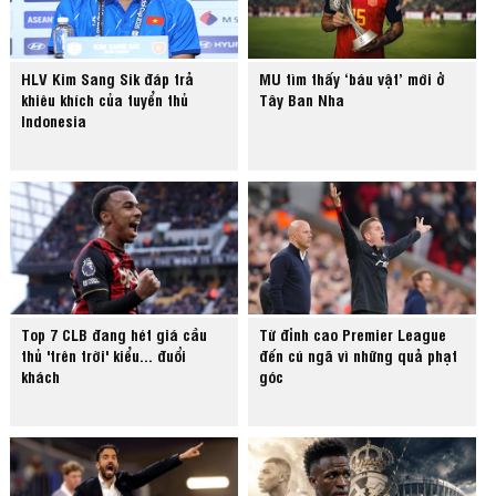
HLV Kim Sang Sik đáp trả
MU tìm thấy ‘báu vật’ mới ở
khiêu khích của tuyển thủ
Tây Ban Nha
Indonesia
Top 7 CLB đang hét giá cầu
Từ đỉnh cao Premier League
thủ 'trên trời' kiểu... đuổi
đến cú ngã vì những quả phạt
khách
góc