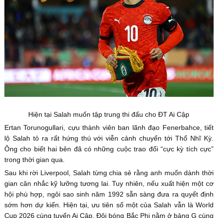
Hiện tại Salah muốn tập trung thi đấu cho ĐT Ai Cập
Ertan Torunogullari, cựu thành viên ban lãnh đạo Fenerbahce, tiết
lộ Salah tỏ ra rất hứng thú với viễn cảnh chuyển tới Thổ Nhĩ Kỳ.
Ông cho biết hai bên đã có những cuộc trao đổi “cực kỳ tích cực”
trong thời gian qua.
Sau khi rời Liverpool, Salah từng chia sẻ rằng anh muốn dành thời
gian cân nhắc kỹ lưỡng tương lai. Tuy nhiên, nếu xuất hiện một cơ
hội phù hợp, ngôi sao sinh năm 1992 sẵn sàng đưa ra quyết định
sớm hơn dự kiến. Hiện tại, ưu tiên số một của Salah vẫn là World
Cup 2026 cùng tuyển Ai Cập. Đội bóng Bắc Phi nằm ở bảng G cùng