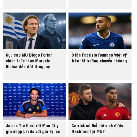
Cựu sao MU Diego Forlan
9 lần Fabrizio Romano 'việt vị'
chính thức thay Marcelo
trên thị trường chuyển nhượng
Bielsa dẫn dắt Uruguay
James Trafford rời Man City
Carrick có thể hồi sinh được
gia nhập Leeds với giá kỷ lục
Rashford tại MU?