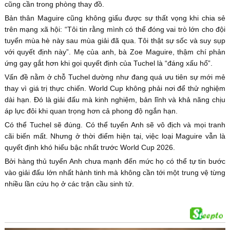
cũng cần trong phòng thay đồ.
Bản thân Maguire cũng không giấu được sự thất vọng khi chia sẻ
trên mạng xã hội: “Tôi tin rằng mình có thể đóng vai trò lớn cho đội
tuyển mùa hè này sau mùa giải đã qua. Tôi thật sự sốc và suy sụp
với quyết định này”. Mẹ của anh, bà Zoe Maguire, thậm chí phản
ứng gay gắt hơn khi gọi quyết định của Tuchel là “đáng xấu hổ”.
Vấn đề nằm ở chỗ Tuchel dường như đang quá ưu tiên sự mới mẻ
thay vì giá trị thực chiến. World Cup không phải nơi để thử nghiệm
dài hạn. Đó là giải đấu mà kinh nghiệm, bản lĩnh và khả năng chịu
áp lực đôi khi quan trọng hơn cả phong độ ngắn hạn.
Có thể Tuchel sẽ đúng. Có thể tuyển Anh sẽ vô địch và mọi tranh
cãi biến mất. Nhưng ở thời điểm hiện tại, việc loại Maguire vẫn là
quyết định khó hiểu bậc nhất trước World Cup 2026.
Bởi hàng thủ tuyển Anh chưa mạnh đến mức họ có thể tự tin bước
vào giải đấu lớn nhất hành tinh mà không cần tới một trung vệ từng
nhiều lần cứu họ ở các trận cầu sinh tử.