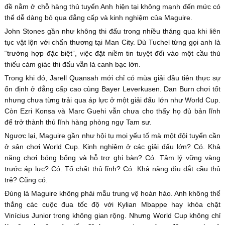
đề nằm ở chỗ hàng thủ tuyển Anh hiện tại không mạnh đến mức có
thể dễ dàng bỏ qua đẳng cấp và kinh nghiệm của Maguire.
John Stones gần như không thi đấu trong nhiều tháng qua khi liên
tục vật lộn với chấn thương tại Man City. Dù Tuchel từng gọi anh là
“trường hợp đặc biệt”, việc đặt niềm tin tuyệt đối vào một cầu thủ
thiếu cảm giác thi đấu vẫn là canh bạc lớn.
Trong khi đó, Jarell Quansah mới chỉ có mùa giải đầu tiên thực sự
ổn định ở đẳng cấp cao cùng Bayer Leverkusen. Dan Burn chơi tốt
nhưng chưa từng trải qua áp lực ở một giải đấu lớn như World Cup.
Còn Ezri Konsa và Marc Guehi vẫn chưa cho thấy họ đủ bản lĩnh
để trở thành thủ lĩnh hàng phòng ngự Tam sư.
Ngược lại, Maguire gần như hội tụ mọi yếu tố mà một đội tuyển cần
ở sân chơi World Cup. Kinh nghiệm ở các giải đấu lớn? Có. Khả
năng chơi bóng bổng và hỗ trợ ghi bàn? Có. Tâm lý vững vàng
trước áp lực? Có. Tố chất thủ lĩnh? Có. Khả năng dìu dắt cầu thủ
trẻ? Cũng có.
Đúng là Maguire không phải mẫu trung vệ hoàn hảo. Anh không thể
thắng các cuộc đua tốc độ với Kylian Mbappe hay khóa chặt
Vinícius Junior trong không gian rộng. Nhưng World Cup không chỉ