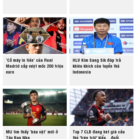
‘Cỗ máy in tiền’ của Real
HLV Kim Sang Sik đáp trả
Madrid sắp vượt mốc 200 triệu
khiêu khích của tuyển thủ
euro
Indonesia
MU tìm thấy ‘báu vật’ mới ở
Top 7 CLB đang hét giá cầu
Tây Ban Nha
thủ 'trên trời' kiểu... đuổi