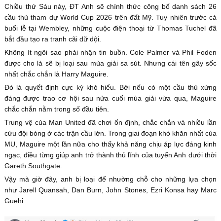
Chiều thứ Sáu này, ĐT Anh sẽ chính thức công bố danh sách 26
cầu thủ tham dự World Cup 2026 trên đất Mỹ. Tuy nhiên trước cả
buổi lễ tại Wembley, những cuộc điện thoại từ Thomas Tuchel đã
bắt đầu tạo ra tranh cãi dữ dội.
Không ít ngôi sao phải nhận tin buồn. Cole Palmer và Phil Foden
được cho là sẽ bị loại sau mùa giải sa sút. Nhưng cái tên gây sốc
nhất chắc chắn là Harry Maguire.
Đó là quyết định cực kỳ khó hiểu. Bởi nếu có một cầu thủ xứng
đáng được trao cơ hội sau nửa cuối mùa giải vừa qua, Maguire
chắc chắn nằm trong số đầu tiên.
Trung vệ của Man United đã chơi ổn định, chắc chắn và nhiều lần
cứu đội bóng ở các trận cầu lớn. Trong giai đoạn khó khăn nhất của
MU, Maguire một lần nữa cho thấy khả năng chịu áp lực đáng kinh
ngạc, điều từng giúp anh trở thành thủ lĩnh của tuyển Anh dưới thời
Gareth Southgate.
Vậy mà giờ đây, anh bị loại để nhường chỗ cho những lựa chọn
như Jarell Quansah, Dan Burn, John Stones, Ezri Konsa hay Marc
Guehi.