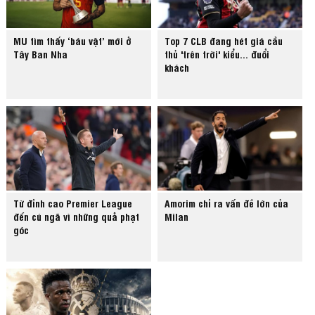
MU tìm thấy ‘báu vật’ mới ở
Top 7 CLB đang hét giá cầu
Tây Ban Nha
thủ 'trên trời' kiểu... đuổi
khách
Từ đỉnh cao Premier League
Amorim chỉ ra vấn đề lớn của
đến cú ngã vì những quả phạt
Milan
góc