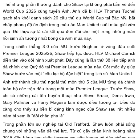
Thế nhưng phần thưởng dành cho Shaw lại không phải tấm vé đến
World Cup 2026 cùng tuyển Anh. Anh đã bị HLV Thomas Tuchel
gạch tên khỏi danh sách 26 cầu thủ dự World Cup tại Bắc Mỹ, bất
chấp phong độ ổn định trong màu áo Man United suốt mùa giải vừa
qua. Đó thực sự là cái kết quá đen đủi cho một trong những màn
hồi sinh ấn tượng nhất bóng đá Anh mùa này.
Trong chiến thắng 3-0 của MU trước Brighton ở vòng đấu cuối
Premier League 2025/26, Shaw tiếp tục được HLV Michael Carrick
điền tên vào đội hình xuất phát. Đây cũng là lần thứ 38 liên tiếp anh
đá chính cho Quỷ đỏ tại Premier League mùa này. Cột mốc ấy giúp
Shaw bước vào một “câu lạc bộ đặc biệt” trong lịch sử Man United.
Anh trở thành cầu thủ ngoài thủ môn thứ 5 của MU từng đá chính
toàn bộ các trận đấu trong một mùa Premier League. Trước Shaw,
chỉ có những cái tên huyền thoại như Steve Bruce, Denis Irwin,
Gary Pallister và Harry Maguire làm được điều tương tự. Điều đó
càng cho thấy sự bền bỉ đáng kinh ngạc của Shaw sau rất nhiều
năm bị xem là “đôi chân pha lê”.
Trong phần lớn sự nghiệp tại Old Trafford, Shaw luôn phải sống
chung với những vấn đề thể lực. Từ cú gãy chân kinh hoàng năm
2015 đến hàng loạt chấn thương cơ, gân khoeo và dây chằng sau