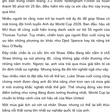
ghi bàn trong chiến thắng 3-2 trước Nottingham Forest và hoàn
thành 90 phút tới 25 lần, điều hiếm khi xảy ra với cầu thủ này trong
quá khứ.
Nhiều người tin rằng màn trở lại mạnh mẽ ấy đủ để giúp Shaw có
mặt trong đội hình tuyển Anh dự World Cup 2026. Ban đầu, hậu vệ
MU thực tế cũng xuất hiện trong danh sách sơ bộ 55 người của
Thomas Tuchel. Tuy nhiên, chiến lược gia người Đức cuối cùng lại
ưu tiên những phương án khác như Djed Spence hay tài năng trẻ
Nico O’Reilly.
Đây chắc chắn là cú sốc lớn với Shaw. Điều đáng tiếc nằm ở chỗ
Shaw không sa sút phong độ, cũng không gặp chấn thương như
những năm trước. Ngược lại, anh vừa trải qua mùa giải bền bỉ và
ổn định nhất sự nghiệp. Nhưng bóng đá đôi khi nghiệt ngã như vậy.
Sau nhiều năm bị đặt dấu hỏi về thể lực, Luke Shaw cuối cùng cũng
chứng minh được rằng anh đủ khả năng chơi trọn vẹn cả mùa giải
ở môi trường khắc nghiệt nhất thế giới. Thế nhưng đúng vào thời
điểm tưởng như xứng đáng được tưởng thưởng nhất, World Cup lại
chuẩn bị khép cánh cửa với hậu vệ của Man United.
Một mùa giải lịch sử với cá nhân Shaw, nhưng có thể lại kết thúc
bằng nỗi thất vọng lớn nhất sự nghiệp quốc tế của anh.