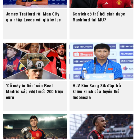
James Trafford rời Man City
Carrick có thể hồi sinh được
gia nhập Leeds với giá kỷ lục
Rashford tại MU?
‘Cỗ máy in tiền’ của Real
HLV Kim Sang Sik đáp trả
Madrid sắp vượt mốc 200 triệu
khiêu khích của tuyển thủ
euro
Indonesia