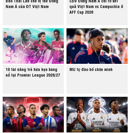
Báo Thái Lan chê vị thế Đông
CĐV Đông Nam Á chỉ rõ kết
Nam Á của ĐT Việt Nam
quả Việt Nam vs Campuchia ở
AFF Cup 2026
10 tài năng trẻ hứa hẹn bùng
MU tự đào hố chôn mình
nổ tại Premier League 2026/27