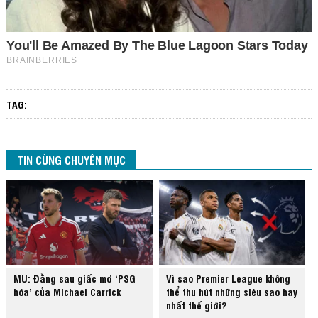
TAG:
TIN CÙNG CHUYÊN MỤC
MU: Đằng sau giấc mơ ‘PSG
Vì sao Premier League không
hóa’ của Michael Carrick
thể thu hút những siêu sao hay
nhất thế giới?