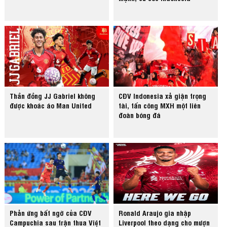
Thần đồng JJ Gabriel không
CĐV Indonesia xả giận trọng
được khoác áo Man United
tài, tấn công MXH một liên
đoàn bóng đá
Phản ứng bất ngờ của CĐV
Ronald Araujo gia nhập
Campuchia sau trận thua Việt
Liverpool theo dạng cho mượn