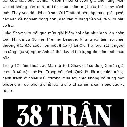
trái của Matheus Cunha, khiến nhiều chuyên gia cho rằng Man
United không cần quá ưu tiên mua thêm một cầu thủ chạy cánh
mới. Thay vào đó, đội chủ sân Old Trafford nên tập trung giải quyết
các vấn đề nghiêm trọng hơn, đặc biệt ở hàng tiền vệ và vị trí hậu
vệ trái.
Luke Shaw vừa trải qua mùa giải hiếm hoi gần như lành lặn hoàn
toàn khi đá đủ 38 trận Premier League. Nhưng với tiền sử chấn
thương dày đặc suốt hơn một thập kỷ tại Old Trafford, rất ít người
tin rằng hậu vệ người Anh có thể duy trì thể trạng đó thêm một mùa
nữa.
Trong 12 năm khoác áo Man United, Shaw chỉ có đúng 3 mùa giải
chơi từ 40 trận trở lên. Trong bối cảnh Quỷ đỏ đặt mục tiêu trở lại
cạnh tranh ở nhiều đấu trường mùa tới, việc không bổ sung một
phương án dự phòng chất lượng cho Shaw sẽ là canh bạc cực kỳ
rủi ro.