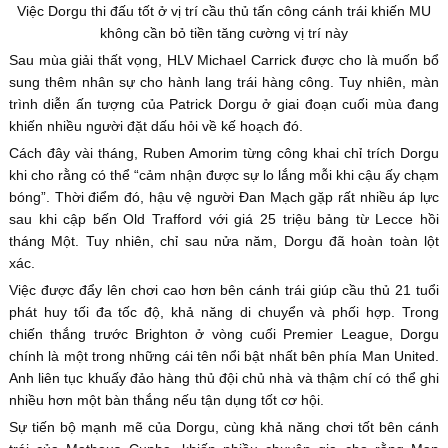
Việc Dorgu thi đấu tốt ở vị trí cầu thủ tấn công cánh trái khiến MU
không cần bỏ tiền tăng cường vị trí này
Sau mùa giải thất vọng, HLV Michael Carrick được cho là muốn bổ
sung thêm nhân sự cho hành lang trái hàng công. Tuy nhiên, màn
trình diễn ấn tượng của Patrick Dorgu ở giai đoạn cuối mùa đang
khiến nhiều người đặt dấu hỏi về kế hoạch đó.
Cách đây vài tháng, Ruben Amorim từng công khai chỉ trích Dorgu
khi cho rằng có thể “cảm nhận được sự lo lắng mỗi khi cậu ấy chạm
bóng”. Thời điểm đó, hậu vệ người Đan Mạch gặp rất nhiều áp lực
sau khi cập bến Old Trafford với giá 25 triệu bảng từ Lecce hồi
tháng Một. Tuy nhiên, chỉ sau nửa năm, Dorgu đã hoàn toàn lột
xác.
Việc được đẩy lên chơi cao hơn bên cánh trái giúp cầu thủ 21 tuổi
phát huy tối đa tốc độ, khả năng di chuyển và phối hợp. Trong
chiến thắng trước Brighton ở vòng cuối Premier League, Dorgu
chính là một trong những cái tên nổi bật nhất bên phía Man United.
Anh liên tục khuấy đảo hàng thủ đội chủ nhà và thậm chí có thể ghi
nhiều hơn một bàn thắng nếu tận dụng tốt cơ hội.
Sự tiến bộ mạnh mẽ của Dorgu, cùng khả năng chơi tốt bên cánh