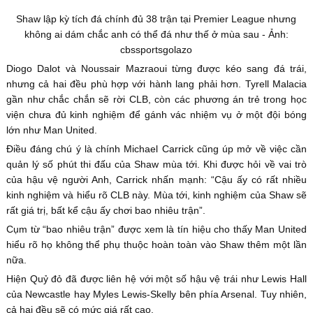
Shaw lập kỳ tích đá chính đủ 38 trận tại Premier League nhưng
không ai dám chắc anh có thể đá như thế ở mùa sau - Ảnh:
cbssportsgolazo
Diogo Dalot và Noussair Mazraoui từng được kéo sang đá trái,
nhưng cả hai đều phù hợp với hành lang phải hơn. Tyrell Malacia
gần như chắc chắn sẽ rời CLB, còn các phương án trẻ trong học
viện chưa đủ kinh nghiệm để gánh vác nhiệm vụ ở một đội bóng
lớn như Man United.
Điều đáng chú ý là chính Michael Carrick cũng úp mở về việc cần
quản lý số phút thi đấu của Shaw mùa tới. Khi được hỏi về vai trò
của hậu vệ người Anh, Carrick nhấn mạnh: “Cậu ấy có rất nhiều
kinh nghiệm và hiểu rõ CLB này. Mùa tới, kinh nghiệm của Shaw sẽ
rất giá trị, bất kể cậu ấy chơi bao nhiêu trận”.
Cụm từ “bao nhiêu trận” được xem là tín hiệu cho thấy Man United
hiểu rõ họ không thể phụ thuộc hoàn toàn vào Shaw thêm một lần
nữa.
Hiện Quỷ đỏ đã được liên hệ với một số hậu vệ trái như Lewis Hall
của Newcastle hay Myles Lewis-Skelly bên phía Arsenal. Tuy nhiên,
cả hai đều sẽ có mức giá rất cao.