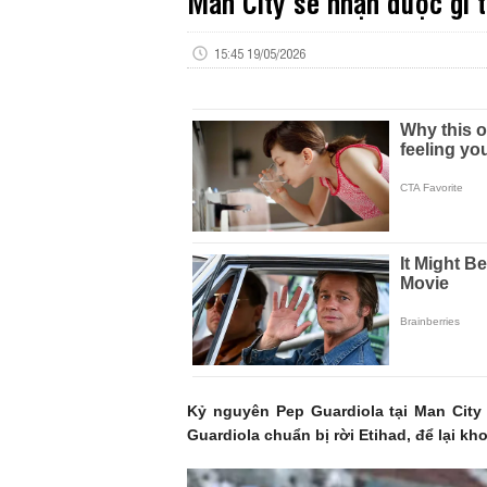
Man City sẽ nhận được gì 
15:45 19/05/2026
Kỷ nguyên Pep Guardiola tại Man City
Guardiola chuẩn bị rời Etihad, để lại k