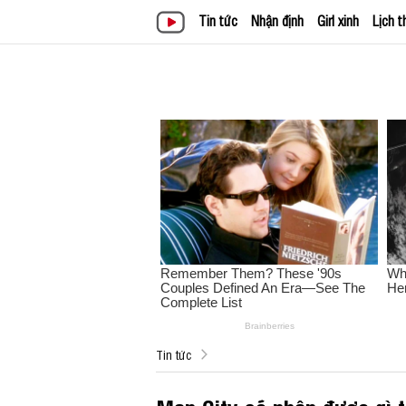
Tin tức
Nhận định
Girl xinh
Lịch t
Tin tức