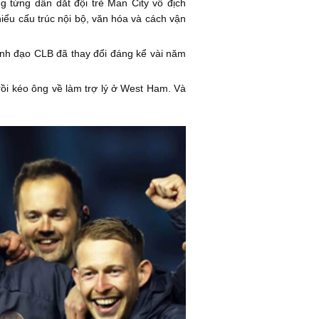
g từng dẫn dắt đội trẻ Man City vô địch
hiểu cấu trúc nội bộ, văn hóa và cách vận
lãnh đạo CLB đã thay đổi đáng kể vài năm
rồi kéo ông về làm trợ lý ở West Ham. Và