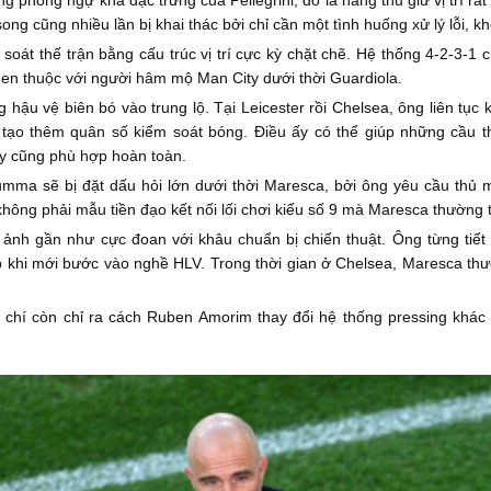
ong cũng nhiều lần bị khai thác bởi chỉ cần một tình huống xử lý lỗi, k
oát thế trận bằng cấu trúc vị trí cực kỳ chặt chẽ. Hệ thống 4-2-3-1
 quen thuộc với người hâm mộ Man City dưới thời Guardiola.
hậu vệ biên bó vào trung lộ. Tại Leicester rồi Chelsea, ông liên tục
ạo thêm quân số kiểm soát bóng. Điều ấy có thể giúp những cầu thủ
ty cũng phù hợp hoàn toàn.
mma sẽ bị đặt dấu hỏi lớn dưới thời Maresca, bởi ông yêu cầu thủ m
không phải mẫu tiền đạo kết nối lối chơi kiểu số 9 mà Maresca thường 
nh gần như cực đoan với khâu chuẩn bị chiến thuật. Ông từng tiết 
 khi mới bước vào nghề HLV. Trong thời gian ở Chelsea, Maresca thườ
chí còn chỉ ra cách Ruben Amorim thay đổi hệ thống pressing khác 