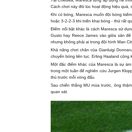
Cách chơi này đôi lúc hoạt động hiệu quả, s
Khi có bóng, Maresca muốn đội bóng kiểm s
hoặc 3-2-2-3 khi triển khai bóng - thứ rất
Điểm nổi bật khác là cách Maresca sử dụng 
Gusto hay Reece James vào giữa sân để t
nhưng không phải ai trong đội hình Man Ci
Khả năng chơi chân của Gianluigi Donnaru
chuyển bóng liên tục. Erling Haaland cũng 
Một đặc điểm khác của Maresca là sự ám ả
trong một tuần để nghiên cứu Jurgen Klopp
thủ trước mỗi vòng đấu.
Sau chiến thắng MU mùa trước, ông thậm 
quan sát.