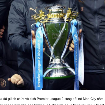
a đã giành chức vô địch Premier League 2 cùng đội trẻ Man City năm
phòng ngự khá đặc trưng của Pellegrini, đó là hàng thủ giữ vị trí rất 