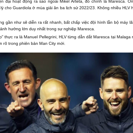
n đại hoạt động ra sao ngoài Mikel Arteta, đó chính là Maresca. Ôn
rợ lý cho Guardiola ở mùa giải ăn ba lịch sử 2022/23. Không nhiều HLV 
ông gần như sẽ diễn ra rất nhanh, bất chấp việc đội hình lẫn bộ máy 
 ảnh hưởng lớn duy nhất trong sự nghiệp Maresca.
" thực ra là Manuel Pellegrini, HLV từng dẫn dắt Maresca tại Malaga 
ện rõ trong phiên bản Man City mới.