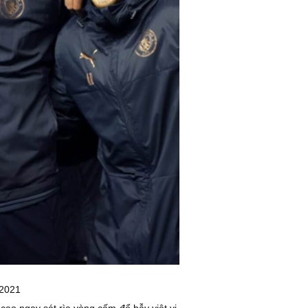
 2021
cao ngay sát rìa vòng cấm để bẫy việt vị.