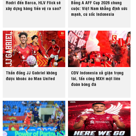
Rodri đến Barca, HLV Flick sẽ
Bảng A AFF Cup 2026 chung
xây dựng hàng tiền vệ ra sao?
cuộc: Việt Nam khẳng định sức
mạnh, cú sốc Indonesia
Thần đồng JJ Gabriel không
CĐV Indonesia xả giận trọng
được khoác áo Man United
tài, tấn công MXH một liên
đoàn bóng đá