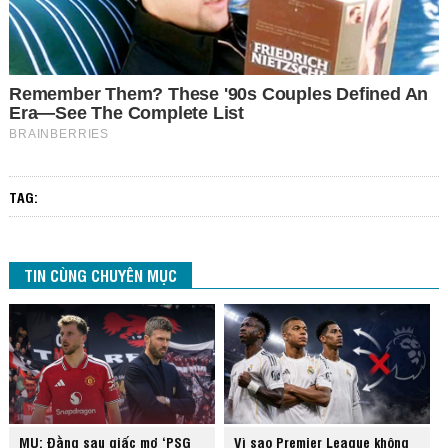
TAG:
TIN CÙNG CHUYÊN MỤC
MU: Đằng sau giấc mơ ‘PSG
Vì sao Premier League không