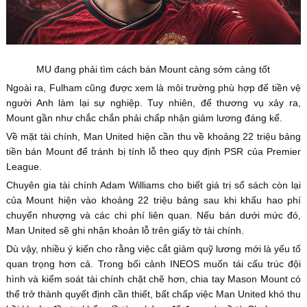
MU đang phải tìm cách bán Mount càng sớm càng tốt
Ngoài ra, Fulham cũng được xem là môi trường phù hợp để tiền vệ
người Anh làm lại sự nghiệp. Tuy nhiên, để thương vụ xảy ra,
Mount gần như chắc chắn phải chấp nhận giảm lương đáng kể.
Về mặt tài chính, Man United hiện cần thu về khoảng 22 triệu bảng
tiền bán Mount để tránh bị tính lỗ theo quy định PSR của Premier
League.
Chuyên gia tài chính Adam Williams cho biết giá trị sổ sách còn lại
của Mount hiện vào khoảng 22 triệu bảng sau khi khấu hao phí
chuyển nhượng và các chi phí liên quan. Nếu bán dưới mức đó,
Man United sẽ ghi nhận khoản lỗ trên giấy tờ tài chính.
Dù vậy, nhiều ý kiến cho rằng việc cắt giảm quỹ lương mới là yếu tố
quan trọng hơn cả. Trong bối cảnh INEOS muốn tái cấu trúc đội
hình và kiểm soát tài chính chặt chẽ hơn, chia tay Mason Mount có
thể trở thành quyết định cần thiết, bất chấp việc Man United khó thu