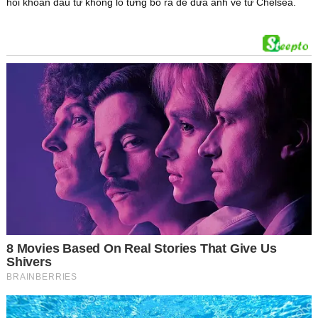
hồi khoản đầu tư khổng lồ từng bỏ ra để đưa anh về từ Chelsea.