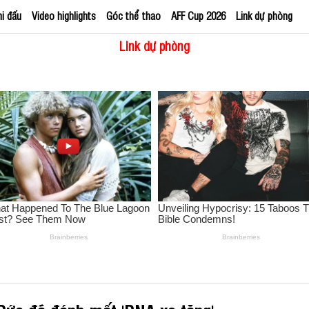
hi đấu
Video highlights
Góc thể thao
AFF Cup 2026
Link dự phòng
Link dự phòng