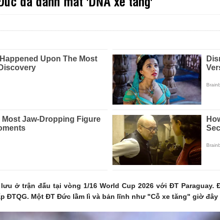
 Đức đã đánh mất 'DNA xe tăng'
lưu ở trận đấu tại vòng 1/16 World Cup 2026 với ĐT Paraguay. Đ
cấp ĐTQG. Một ĐT Đức lầm lì và bản lĩnh như "Cỗ xe tăng" giờ đâ