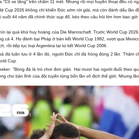
 "Cỗ xe tăng" trên chấm 11 mét. Nhưng rồi mọi huyền thoại đều có ngà
d Cup 2026 không chỉ khiến Đức sớm rời giải, mà còn đánh dấu lần đầu 
tại suốt 44 năm đã chính thức sụp đổ, kéo theo câu hỏi lớn hơn bao giờ
nhìn lại quá khứ huy hoàng của Die Mannschaft. Trước World Cup 2026,
ắng cả 4. Họ đánh bại Pháp ở bán kết World Cup 1982, vượt qua Mexico
h, rồi tiếp tục loại Argentina tại tứ kết World Cup 2006.
ả đá luân lưu ở 4 lần đó, người Đức chỉ đá hỏng đúng 2 lần. Thậm ch
orld Cup.
ineker: "Bóng đá là trò chơi đơn giản. Hai mươi hai người đuổi theo 
ợng cho bản lĩnh của đội tuyển từng bốn lần vô địch thế giới. Nhưng lầ