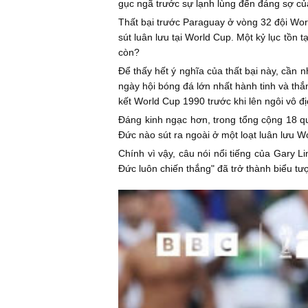
gục ngã trước sự lạnh lùng đến đáng sợ của
Thất bại trước Paraguay ở vòng 32 đội Worl
sút luân lưu tại World Cup. Một kỷ lục tồn 
còn?
Để thấy hết ý nghĩa của thất bại này, cần 
ngày hội bóng đá lớn nhất hành tinh và th
kết World Cup 1990 trước khi lên ngôi vô địc
Đáng kinh ngạc hơn, trong tổng cộng 18 qu
Đức nào sút ra ngoài ở một loạt luân lưu W
Chính vì vậy, câu nói nổi tiếng của Gary L
Đức luôn chiến thắng" đã trở thành biểu tư