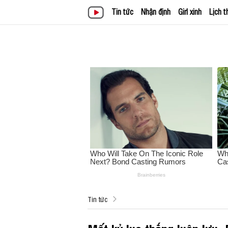
Tin tức
Nhận định
Girl xinh
Lịch t
Tin tức