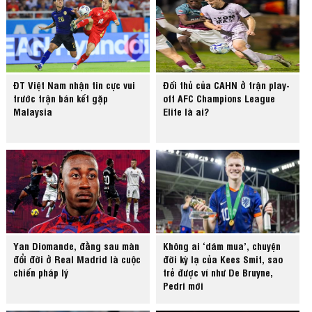
ĐT Việt Nam nhận tin cực vui
Đối thủ của CAHN ở trận play-
trước trận bán kết gặp
off AFC Champions League
Malaysia
Elite là ai?
Yan Diomande, đằng sau màn
Không ai ‘dám mua’, chuyện
đổi đời ở Real Madrid là cuộc
đời kỳ lạ của Kees Smit, sao
chiến pháp lý
trẻ được ví như De Bruyne,
Pedri mới