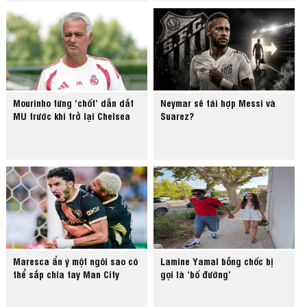
Mourinho từng ‘chốt’ dẫn dắt
Neymar sẽ tái hợp Messi và
MU trước khi trở lại Chelsea
Suarez?
Maresca ẩn ý một ngôi sao có
Lamine Yamal bỗng chốc bị
thể sắp chia tay Man City
gọi là ‘bố đường’