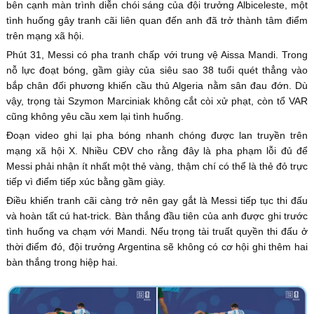
bên cạnh màn trình diễn chói sáng của đội trưởng Albiceleste, một
tình huống gây tranh cãi liên quan đến anh đã trở thành tâm điểm
trên mạng xã hội.
Phút 31, Messi có pha tranh chấp với trung vệ Aissa Mandi. Trong
nỗ lực đoạt bóng, gầm giày của siêu sao 38 tuổi quét thẳng vào
bắp chân đối phương khiến cầu thủ Algeria nằm sân đau đớn. Dù
vậy, trọng tài Szymon Marciniak không cắt còi xử phạt, còn tổ VAR
cũng không yêu cầu xem lại tình huống.
Đoạn video ghi lại pha bóng nhanh chóng được lan truyền trên
mạng xã hội X. Nhiều CĐV cho rằng đây là pha phạm lỗi đủ để
Messi phải nhận ít nhất một thẻ vàng, thậm chí có thể là thẻ đỏ trực
tiếp vì điểm tiếp xúc bằng gầm giày.
Điều khiến tranh cãi càng trở nên gay gắt là Messi tiếp tục thi đấu
và hoàn tất cú hat-trick. Bàn thắng đầu tiên của anh được ghi trước
tình huống va chạm với Mandi. Nếu trọng tài truất quyền thi đấu ở
thời điểm đó, đội trưởng Argentina sẽ không có cơ hội ghi thêm hai
bàn thắng trong hiệp hai.