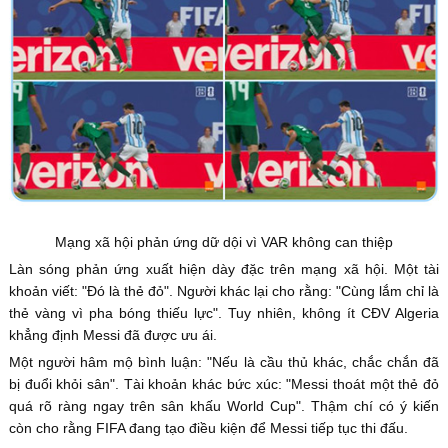
Mạng xã hội phản ứng dữ dội vì VAR không can thiệp
Làn sóng phản ứng xuất hiện dày đặc trên mạng xã hội. Một tài
khoản viết: "Đó là thẻ đỏ". Người khác lại cho rằng: "Cùng lắm chỉ là
thẻ vàng vì pha bóng thiếu lực". Tuy nhiên, không ít CĐV Algeria
khẳng định Messi đã được ưu ái.
Một người hâm mộ bình luận: "Nếu là cầu thủ khác, chắc chắn đã
bị đuổi khỏi sân". Tài khoản khác bức xúc: "Messi thoát một thẻ đỏ
quá rõ ràng ngay trên sân khấu World Cup". Thậm chí có ý kiến
còn cho rằng FIFA đang tạo điều kiện để Messi tiếp tục thi đấu.