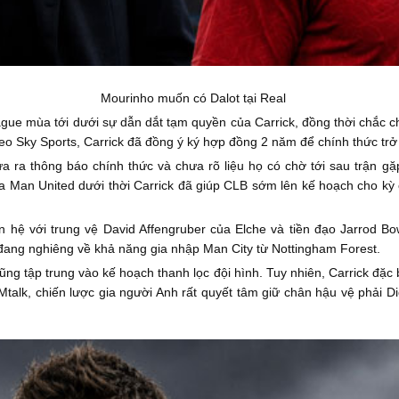
Mourinho muốn có Dalot tại Real
e mùa tới dưới sự dẫn dắt tạm quyền của Carrick, đồng thời chắc chắn
eo Sky Sports, Carrick đã đồng ý ký hợp đồng 2 năm để chính thức tr
ưa ra thông báo chính thức và chưa rõ liệu họ có chờ tới sau trận g
ủa Man United dưới thời Carrick đã giúp CLB sớm lên kế hoạch cho 
 hệ với trung vệ David Affengruber của Elche và tiền đạo Jarrod B
 đang nghiêng về khả năng gia nhập Man City từ Nottingham Forest.
ng tập trung vào kế hoạch thanh lọc đội hình. Tuy nhiên, Carrick đặ
Mtalk, chiến lược gia người Anh rất quyết tâm giữ chân hậu vệ phải D