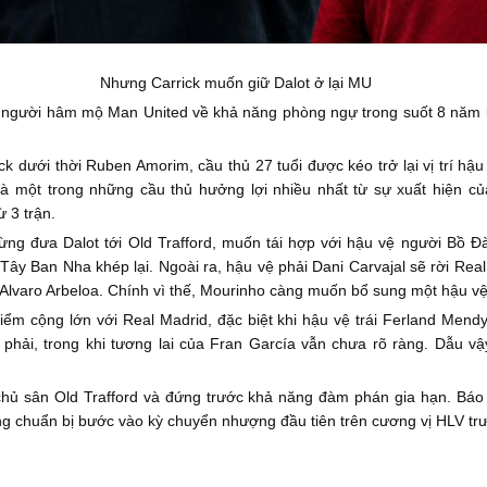
Nhưng Carrick muốn giữ Dalot ở lại MU
từ người hâm mộ Man United về khả năng phòng ngự trong suốt 8 năm k
 dưới thời Ruben Amorim, cầu thủ 27 tuổi được kéo trở lại vị trí hậu
là một trong những cầu thủ hưởng lợi nhiều nhất từ sự xuất hiện của
 3 trận.
từng đưa Dalot tới Old Trafford, muốn tái hợp với hậu vệ người Bồ Đ
ại Tây Ban Nha khép lại. Ngoài ra, hậu vệ phải Dani Carvajal sẽ rời R
i Alvaro Arbeloa. Chính vì thế, Mourinho càng muốn bổ sung một hậu v
ểm cộng lớn với Real Madrid, đặc biệt khi hậu vệ trái Ferland Mendy
hải, trong khi tương lai của Fran García vẫn chưa rõ ràng. Dẫu vậ
chủ sân Old Trafford và đứng trước khả năng đàm phán gia hạn. Báo
ông chuẩn bị bước vào kỳ chuyển nhượng đầu tiên trên cương vị HLV tr