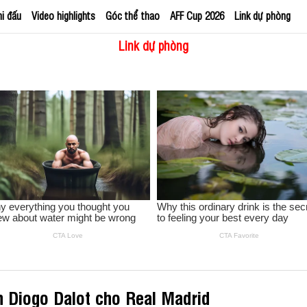
hi đấu
Video highlights
Góc thể thao
AFF Cup 2026
Link dự phòng
Link dự phòng
n Diogo Dalot cho Real Madrid