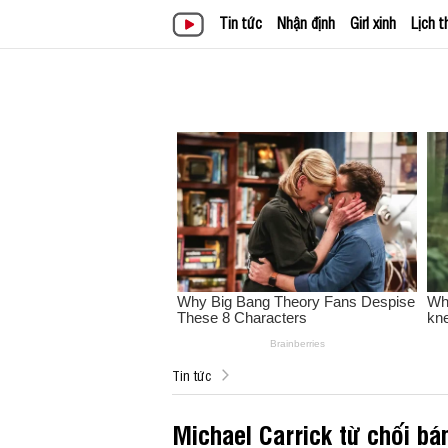
Tin tức
Nhận định
Girl xinh
Lịch t
Tin tức
Michael Carrick từ chối bá