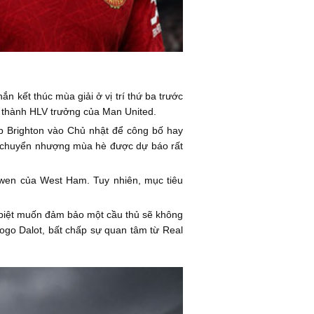
 kết thúc mùa giải ở vị trí thứ ba trước
ở thành HLV trưởng của Man United.
ặp Brighton vào Chủ nhật để công bố hay
kỳ chuyển nhượng mùa hè được dự báo rất
owen của West Ham. Tuy nhiên, mục tiêu
c biệt muốn đảm bảo một cầu thủ sẽ không
iogo Dalot, bất chấp sự quan tâm từ Real