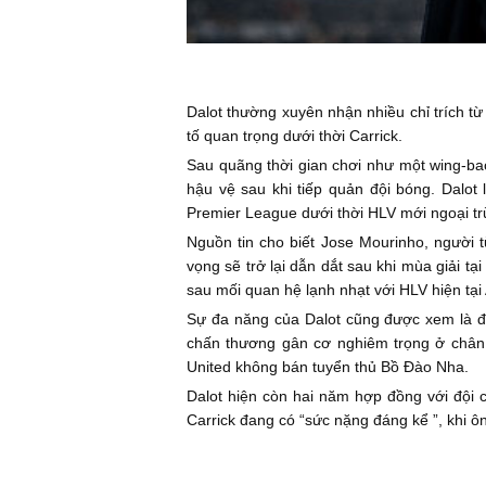
Dalot thường xuyên nhận nhiều chỉ trích 
tố quan trọng dưới thời Carrick.
Sau quãng thời gian chơi như một wing-back
hậu vệ sau khi tiếp quản đội bóng. Dalot 
Premier League dưới thời HLV mới ngoại trừ
Nguồn tin cho biết Jose Mourinho, người 
vọng sẽ trở lại dẫn dắt sau khi mùa giải t
sau mối quan hệ lạnh nhạt với HLV hiện tạ
Sự đa năng của Dalot cũng được xem là đi
chấn thương gân cơ nghiêm trọng ở chân p
United không bán tuyển thủ Bồ Đào Nha.
Dalot hiện còn hai năm hợp đồng với đội 
Carrick đang có “sức nặng đáng kể ”, khi 