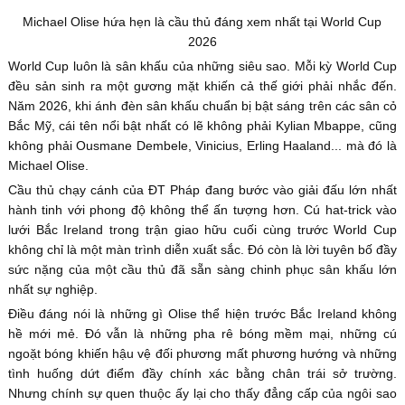
Michael Olise hứa hẹn là cầu thủ đáng xem nhất tại World Cup
2026
World Cup luôn là sân khấu của những siêu sao. Mỗi kỳ World Cup
đều sản sinh ra một gương mặt khiến cả thế giới phải nhắc đến.
Năm 2026, khi ánh đèn sân khấu chuẩn bị bật sáng trên các sân cỏ
Bắc Mỹ, cái tên nổi bật nhất có lẽ không phải Kylian Mbappe, cũng
không phải Ousmane Dembele, Vinicius, Erling Haaland... mà đó là
Michael Olise.
Cầu thủ chạy cánh của ĐT Pháp đang bước vào giải đấu lớn nhất
hành tinh với phong độ không thể ấn tượng hơn. Cú hat-trick vào
lưới Bắc Ireland trong trận giao hữu cuối cùng trước World Cup
không chỉ là một màn trình diễn xuất sắc. Đó còn là lời tuyên bố đầy
sức nặng của một cầu thủ đã sẵn sàng chinh phục sân khấu lớn
nhất sự nghiệp.
Điều đáng nói là những gì Olise thể hiện trước Bắc Ireland không
hề mới mẻ. Đó vẫn là những pha rê bóng mềm mại, những cú
ngoặt bóng khiến hậu vệ đối phương mất phương hướng và những
tình huống dứt điểm đầy chính xác bằng chân trái sở trường.
Nhưng chính sự quen thuộc ấy lại cho thấy đẳng cấp của ngôi sao