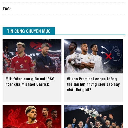
TAG:
TIN CÙNG CHUYÊN MỤC
MU: Đằng sau giấc mơ ‘PSG
Vì sao Premier League không
hóa’ của Michael Carrick
thể thu hút những siêu sao hay
nhất thế giới?