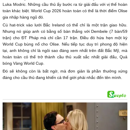
Luka Modric. Những cầu thủ ấy bước ra từ giải đấu với vị thế hoàn
toàn khác biệt. World Cup 2026 hoàn toàn có thể là thời điểm Olise
gia nhập hàng ngũ đó.
Cú hat-trick vào lưới Bắc Ireland có thể chỉ là một trận giao hữu.
Nhưng nó giúp anh có bằng số bàn thắng với Dembele (7 bàn/59
trận) cho ĐT Pháp mà chỉ cần 17 trận. Điều đó hứa hẹn một kỳ
World Cup bùng nổ cho Olise. Nếu tiếp tục duy trì phong độ hiện
tại, anh không chỉ là ngôi sao đáng xem nhất trên đất Bắc Mỹ, mà
hoàn toàn có thể trở thành cầu thủ xuất sắc nhất giải đấu, Quả
bóng Vàng World Cup.
Đó sẽ không còn là bất ngờ, mà đơn giản là phần thưởng xứng
đáng cho cầu thủ đang khiến cả thế giới phải nhắc đến tên mình.