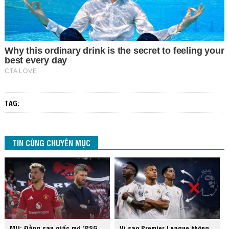
TAG:
TIN CÙNG CHUYÊN MỤC
MU: Đằng sau giấc mơ ‘PSG
Vì sao Premier League không