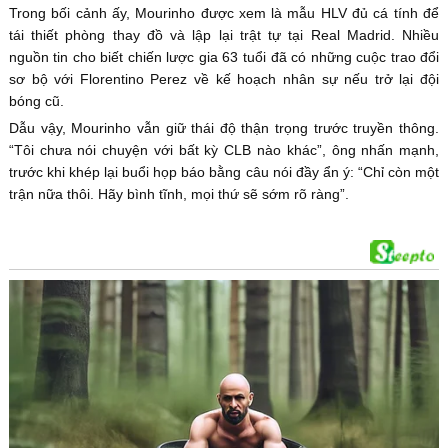
Trong bối cảnh ấy, Mourinho được xem là mẫu HLV đủ cá tính để
tái thiết phòng thay đồ và lập lại trật tự tại Real Madrid. Nhiều
nguồn tin cho biết chiến lược gia 63 tuổi đã có những cuộc trao đổi
sơ bộ với Florentino Perez về kế hoạch nhân sự nếu trở lại đội
bóng cũ.
Dẫu vậy, Mourinho vẫn giữ thái độ thận trọng trước truyền thông.
“Tôi chưa nói chuyện với bất kỳ CLB nào khác”, ông nhấn mạnh,
trước khi khép lại buổi họp báo bằng câu nói đầy ẩn ý: “Chỉ còn một
trận nữa thôi. Hãy bình tĩnh, mọi thứ sẽ sớm rõ ràng”.