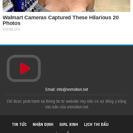
Email: info@vnmotion.net
Chỉ được phát hành lại thông tin từ website này nếu có sự đồng ý bằng
văn bản của vnmotion.net
TIN TỨC
NHẬN ĐỊNH
GIRL XINH
LỊCH THI ĐẤU