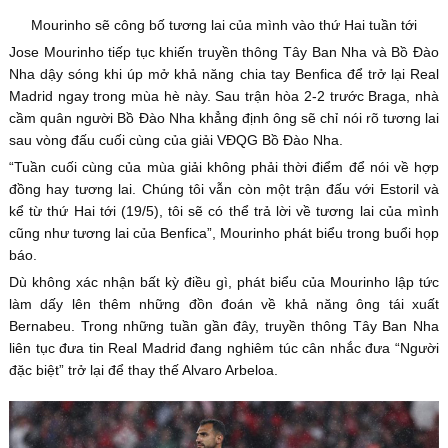
Mourinho sẽ công bố tương lai của mình vào thứ Hai tuần tới
Jose Mourinho tiếp tục khiến truyền thông Tây Ban Nha và Bồ Đào
Nha dậy sóng khi úp mở khả năng chia tay Benfica để trở lại Real
Madrid ngay trong mùa hè này. Sau trận hòa 2-2 trước Braga, nhà
cầm quân người Bồ Đào Nha khẳng định ông sẽ chỉ nói rõ tương lai
sau vòng đấu cuối cùng của giải VĐQG Bồ Đào Nha.
“Tuần cuối cùng của mùa giải không phải thời điểm để nói về hợp
đồng hay tương lai. Chúng tôi vẫn còn một trận đấu với Estoril và
kể từ thứ Hai tới (19/5), tôi sẽ có thể trả lời về tương lai của mình
cũng như tương lai của Benfica”, Mourinho phát biểu trong buổi họp
báo.
Dù không xác nhận bất kỳ điều gì, phát biểu của Mourinho lập tức
làm dấy lên thêm những đồn đoán về khả năng ông tái xuất
Bernabeu. Trong những tuần gần đây, truyền thông Tây Ban Nha
liên tục đưa tin Real Madrid đang nghiêm túc cân nhắc đưa “Người
đặc biệt” trở lại để thay thế Alvaro Arbeloa.