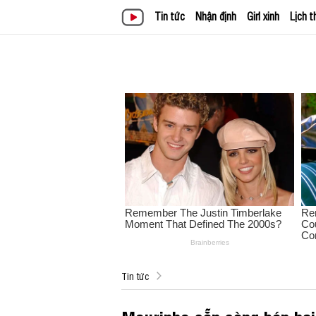
Tin tức
Nhận định
Girl xinh
Lịch t
Tin tức