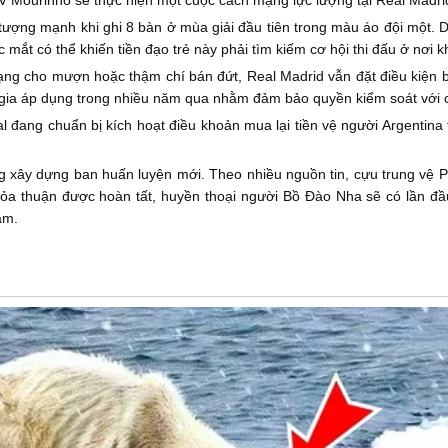
V Mourinho sẽ thực hiện một cuộc cách mạng lực lượng tại Real Madri
tượng mạnh khi ghi 8 bàn ở mùa giải đầu tiên trong màu áo đội một. 
 mắt có thể khiến tiền đạo trẻ này phải tìm kiếm cơ hội thi đấu ở nơi k
ạng cho mượn hoặc thậm chí bán đứt, Real Madrid vẫn đặt điều kiện bắ
gia áp dụng trong nhiều năm qua nhằm đảm bảo quyền kiểm soát với cá
l đang chuẩn bị kích hoạt điều khoản mua lại tiền vệ người Argentina
 xây dựng ban huấn luyện mới. Theo nhiều nguồn tin, cựu trung vệ Pe
ỏa thuận được hoàn tất, huyền thoại người Bồ Đào Nha sẽ có lần đầ
ăm.