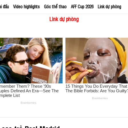
hi đấu
Video highlights
Góc thể thao
AFF Cup 2026
Link dự phòng
Link dự phòng