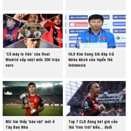
‘Cỗ máy in tiền’ của Real
HLV Kim Sang Sik đáp trả
Madrid sắp vượt mốc 200 triệu
khiêu khích của tuyển thủ
euro
Indonesia
MU tìm thấy ‘báu vật’ mới ở
Top 7 CLB đang hét giá cầu
Tây Ban Nha
thủ 'trên trời' kiểu... đuổi