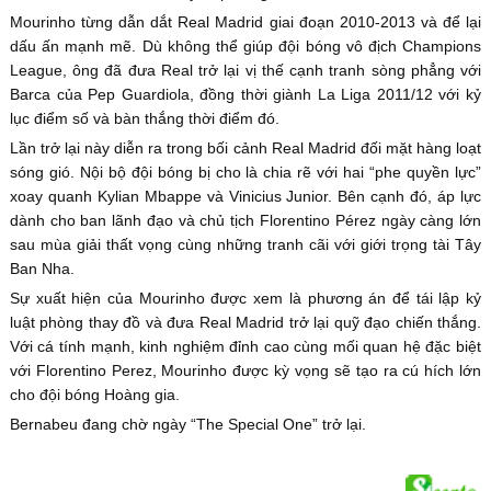
Mourinho từng dẫn dắt Real Madrid giai đoạn 2010-2013 và để lại
dấu ấn mạnh mẽ. Dù không thể giúp đội bóng vô địch Champions
League, ông đã đưa Real trở lại vị thế cạnh tranh sòng phẳng với
Barca của Pep Guardiola, đồng thời giành La Liga 2011/12 với kỷ
lục điểm số và bàn thắng thời điểm đó.
Lần trở lại này diễn ra trong bối cảnh Real Madrid đối mặt hàng loạt
sóng gió. Nội bộ đội bóng bị cho là chia rẽ với hai “phe quyền lực”
xoay quanh Kylian Mbappe và Vinicius Junior. Bên cạnh đó, áp lực
dành cho ban lãnh đạo và chủ tịch Florentino Pérez ngày càng lớn
sau mùa giải thất vọng cùng những tranh cãi với giới trọng tài Tây
Ban Nha.
Sự xuất hiện của Mourinho được xem là phương án để tái lập kỷ
luật phòng thay đồ và đưa Real Madrid trở lại quỹ đạo chiến thắng.
Với cá tính mạnh, kinh nghiệm đỉnh cao cùng mối quan hệ đặc biệt
với Florentino Perez, Mourinho được kỳ vọng sẽ tạo ra cú hích lớn
cho đội bóng Hoàng gia.
Bernabeu đang chờ ngày “The Special One” trở lại.