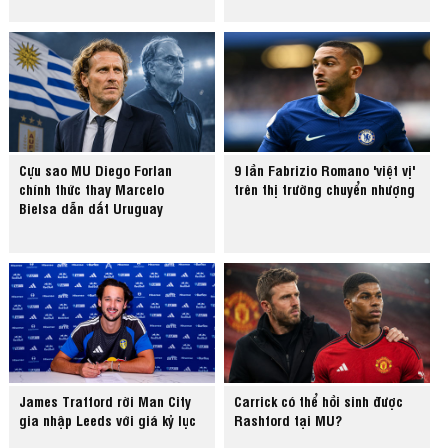
Cựu sao MU Diego Forlan
9 lần Fabrizio Romano 'việt vị'
chính thức thay Marcelo
trên thị trường chuyển nhượng
Bielsa dẫn dắt Uruguay
James Trafford rời Man City
Carrick có thể hồi sinh được
gia nhập Leeds với giá kỷ lục
Rashford tại MU?