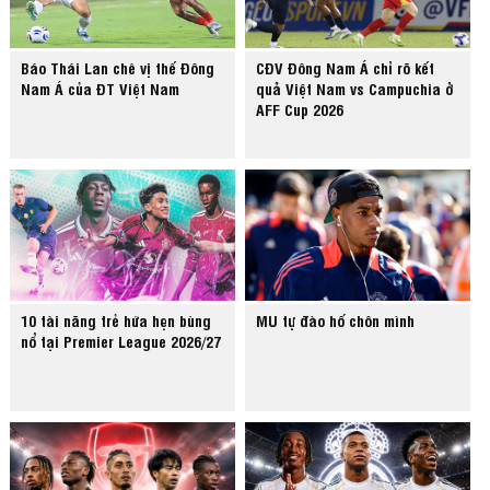
Báo Thái Lan chê vị thế Đông
CĐV Đông Nam Á chỉ rõ kết
Nam Á của ĐT Việt Nam
quả Việt Nam vs Campuchia ở
AFF Cup 2026
10 tài năng trẻ hứa hẹn bùng
MU tự đào hố chôn mình
nổ tại Premier League 2026/27