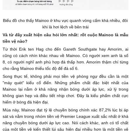
Biểu đồ cho thấy Mainoo ở khu vực quanh vòng cấm khá nhiều, đôi
khi là hơi lệch về bên trái
Và từ đây xuất hiện câu hỏi lớn nhất: rốt cuộc Mainoo là mẫu
tiền vệ nào?
Từ thời Erik ten Hag cho đến Gareth Southgate hay Amorim, ai
cũng có cách nhìn khác nhau về Mainoo. Có người xem anh là số
8, có người nghĩ anh phù hợp đá thấp hơn. Amorim thậm chí từng
cho rằng Mainoo thiếu tốc độ để đá số 6.
Song thực tế, không phải mọi tiền vệ phòng ngự đều cần là một
"máy quét" kiểu cổ điển. Những phẩm chất đặc biệt nhất của
Mainoo lại nằm ở khả năng nhận bóng dưới áp lực, xử lý trong
không gian hẹp và điều tiết nhịp chơi. Đây là kiểu phẩm chất cực
hiếm ở bóng đá hiện đại.
Mùa này, Mainoo đạt tỷ lệ chuyền bóng chính xác 87,2% lúc bị áp
sát và nằm trong nhóm tiền vệ Premier League xuất sắc nhất ở khả
năng chuyền bóng dưới áp lực cao. Nói cách khác, anh có tố chất
của một tiền vệ kiến thiết lùi sâu hiện đại nhiều hơn là một tiền vệ