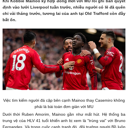
Khi Kobbie Mainoo ký hợp đồng mới với MU rồi ghi bàn quyết
định vào lưới Liverpool tuần trước, nhiều người có lẽ đã quên
chỉ vài tháng trước, tương lai của anh tại Old Trafford còn đầy
bất ổn.
Việc tìm kiếm người đá cặp bên cạnh Mainoo thay Casemiro không
phải là bài toán đơn giản với MU
Dưới thời Ruben Amorim, Mainoo gần như mất hút. Hệ thống ba
trung vệ của HLV 41 tuổi khiến anh bị xem là "trùng vai" với Bruno
Fernandes. Và trong cuộc cạnh tranh đó, đội trưởng người Bồ luôn