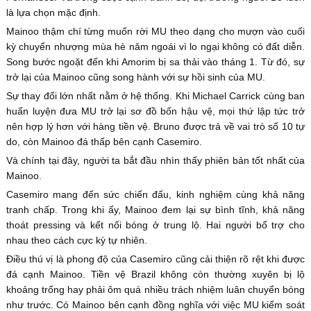
là lựa chọn mặc định.
Mainoo thậm chí từng muốn rời MU theo dạng cho mượn vào cuối
kỳ chuyển nhượng mùa hè năm ngoái vì lo ngại không có đất diễn.
Song bước ngoặt đến khi Amorim bị sa thải vào tháng 1. Từ đó, sự
trở lại của Mainoo cũng song hành với sự hồi sinh của MU.
Sự thay đổi lớn nhất nằm ở hệ thống. Khi Michael Carrick cùng ban
huấn luyện đưa MU trở lại sơ đồ bốn hậu vệ, mọi thứ lập tức trở
nên hợp lý hơn với hàng tiền vệ. Bruno được trả về vai trò số 10 tự
do, còn Mainoo đá thấp bên cạnh Casemiro.
Và chính tại đây, người ta bắt đầu nhìn thấy phiên bản tốt nhất của
Mainoo.
Casemiro mang đến sức chiến đấu, kinh nghiệm cùng khả năng
tranh chấp. Trong khi ấy, Mainoo đem lại sự bình tĩnh, khả năng
thoát pressing và kết nối bóng ở trung lộ. Hai người bổ trợ cho
nhau theo cách cực kỳ tự nhiên.
Điều thú vị là phong độ của Casemiro cũng cải thiện rõ rệt khi được
đá cạnh Mainoo. Tiền vệ Brazil không còn thường xuyên bị lộ
khoảng trống hay phải ôm quá nhiều trách nhiệm luân chuyển bóng
như trước. Có Mainoo bên cạnh đồng nghĩa với việc MU kiểm soát