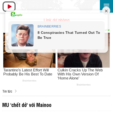
Link dự phòng
Tin tức
MU 'chết dở' với Mainoo