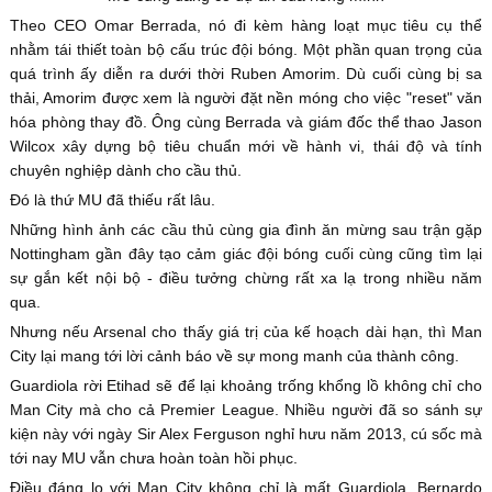
Theo CEO Omar Berrada, nó đi kèm hàng loạt mục tiêu cụ thể
nhằm tái thiết toàn bộ cấu trúc đội bóng. Một phần quan trọng của
quá trình ấy diễn ra dưới thời Ruben Amorim. Dù cuối cùng bị sa
thải, Amorim được xem là người đặt nền móng cho việc "reset" văn
hóa phòng thay đồ. Ông cùng Berrada và giám đốc thể thao Jason
Wilcox xây dựng bộ tiêu chuẩn mới về hành vi, thái độ và tính
chuyên nghiệp dành cho cầu thủ.
Đó là thứ MU đã thiếu rất lâu.
Những hình ảnh các cầu thủ cùng gia đình ăn mừng sau trận gặp
Nottingham gần đây tạo cảm giác đội bóng cuối cùng cũng tìm lại
sự gắn kết nội bộ - điều tưởng chừng rất xa lạ trong nhiều năm
qua.
Nhưng nếu Arsenal cho thấy giá trị của kế hoạch dài hạn, thì Man
City lại mang tới lời cảnh báo về sự mong manh của thành công.
Guardiola rời Etihad sẽ để lại khoảng trống khổng lồ không chỉ cho
Man City mà cho cả Premier League. Nhiều người đã so sánh sự
kiện này với ngày Sir Alex Ferguson nghỉ hưu năm 2013, cú sốc mà
tới nay MU vẫn chưa hoàn toàn hồi phục.
Điều đáng lo với Man City không chỉ là mất Guardiola. Bernardo