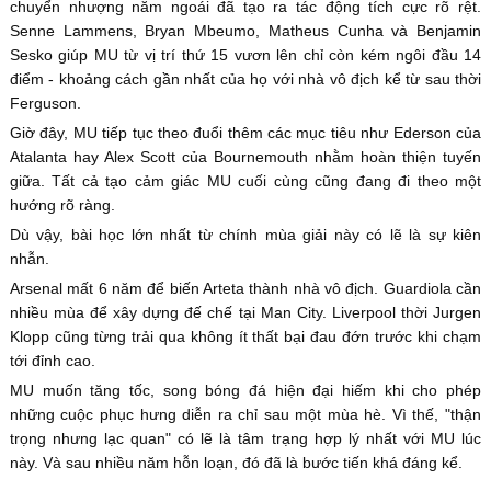
chuyển nhượng năm ngoái đã tạo ra tác động tích cực rõ rệt.
Senne Lammens, Bryan Mbeumo, Matheus Cunha và Benjamin
Sesko giúp MU từ vị trí thứ 15 vươn lên chỉ còn kém ngôi đầu 14
điểm - khoảng cách gần nhất của họ với nhà vô địch kể từ sau thời
Ferguson.
Giờ đây, MU tiếp tục theo đuổi thêm các mục tiêu như Ederson của
Atalanta hay Alex Scott của Bournemouth nhằm hoàn thiện tuyến
giữa. Tất cả tạo cảm giác MU cuối cùng cũng đang đi theo một
hướng rõ ràng.
Dù vậy, bài học lớn nhất từ chính mùa giải này có lẽ là sự kiên
nhẫn.
Arsenal mất 6 năm để biến Arteta thành nhà vô địch. Guardiola cần
nhiều mùa để xây dựng đế chế tại Man City. Liverpool thời Jurgen
Klopp cũng từng trải qua không ít thất bại đau đớn trước khi chạm
tới đỉnh cao.
MU muốn tăng tốc, song bóng đá hiện đại hiếm khi cho phép
những cuộc phục hưng diễn ra chỉ sau một mùa hè. Vì thế, "thận
trọng nhưng lạc quan" có lẽ là tâm trạng hợp lý nhất với MU lúc
này. Và sau nhiều năm hỗn loạn, đó đã là bước tiến khá đáng kể.