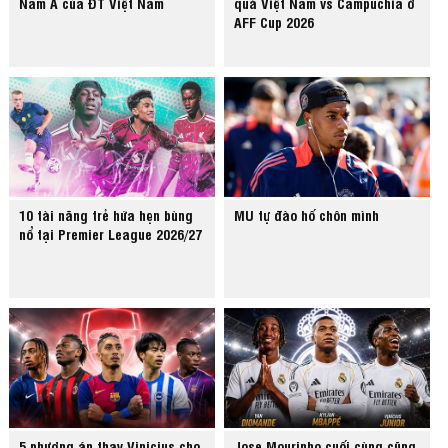
Nam Á của ĐT Việt Nam
quả Việt Nam vs Campuchia ở
AFF Cup 2026
10 tài năng trẻ hứa hẹn bùng
MU tự đào hố chôn mình
nổ tại Premier League 2026/27
5 phương án thay Vinicius cho
Jose Mourinho cuối cùng cũng