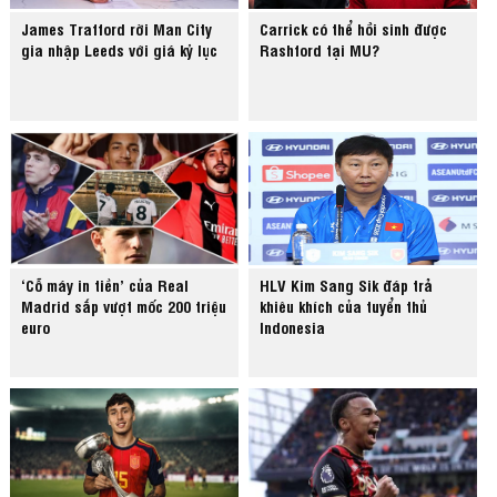
James Trafford rời Man City
Carrick có thể hồi sinh được
gia nhập Leeds với giá kỷ lục
Rashford tại MU?
‘Cỗ máy in tiền’ của Real
HLV Kim Sang Sik đáp trả
Madrid sắp vượt mốc 200 triệu
khiêu khích của tuyển thủ
euro
Indonesia