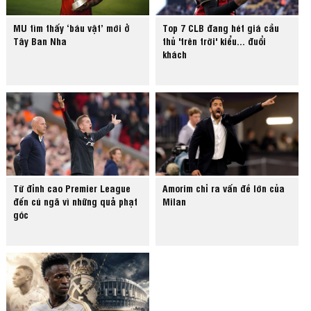
MU tìm thấy ‘báu vật’ mới ở
Top 7 CLB đang hét giá cầu
Tây Ban Nha
thủ 'trên trời' kiểu... đuổi
khách
Từ đỉnh cao Premier League
Amorim chỉ ra vấn đề lớn của
đến cú ngã vì những quả phạt
Milan
góc