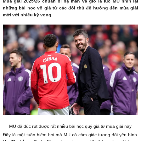
Mùa giải 2025/26 chuẩn bị hạ màn và giờ là lúc MU nhìn lại
những bài học vô giá từ các đối thủ để hướng đến mùa giải
mới với nhiều kỳ vọng.
MU đã đúc rút được rất nhiều bài học quý giá từ mùa giải này
Đây là một tuần hiếm hoi mà MU có cảm giác tương đối yên bình.