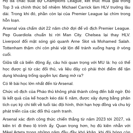
Họ đã chắc suất dự Champions League, kết thúc mùa giải trong
Top 3 và chính thức bổ nhiệm Michael Carrick làm HLV trưởng lâu
dài. Trong khi đó, phần còn lại của Premier League lại chìm trong
hỗn loạn.
Arsenal vừa chấm dứt 22 năm chờ đợi để vô địch Premier League.
Pep Guardiola chuẩn bị rời Man City. Chelsea lại thay HLV.
Liverpool đối mặt sóng gió quanh Arne Slot và Mohamed Salah.
Tottenham thậm chí còn phải vật lộn để tránh xuống hạng ở vòng
cuối.
Giữa tất cả biến động ấy, câu hỏi quan trọng với MU là: họ có thể
học được gì từ các đối thủ, và liệu đây có phải thời điểm để tận
dụng khoảng trống quyền lực đang mở ra?
Có lẽ bài học lớn nhất đến từ Arsenal.
Chức vô địch của Pháo thủ không phải thành công đến bất ngờ. Đó
là kết quả của kế hoạch kéo dài 6 năm, được xây dựng bằng phân
tích cực kỳ chi tiết về tuổi tác đội hình, thời hạn hợp đồng và chu kỳ
phát triển của các đối thủ cạnh tranh.
Arsenal xác định công thức chiến thắng từ năm 2023 tới 2027, và
kiên trì đi theo lộ trình ấy. Quan trọng hơn, họ đủ kiên nhẫn với
Mikel Arteta trong những năm đầu đầy khó khăn, khi đội bóng còn