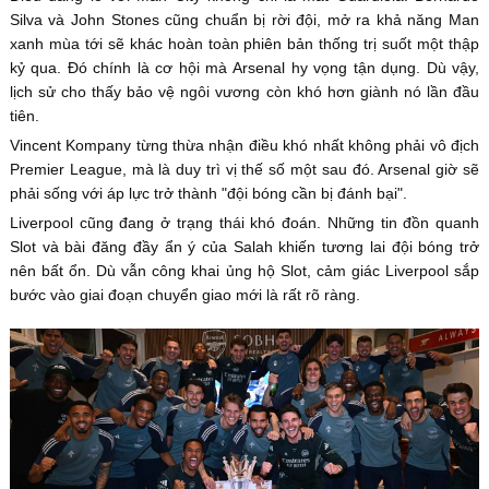
Silva và John Stones cũng chuẩn bị rời đội, mở ra khả năng Man
xanh mùa tới sẽ khác hoàn toàn phiên bản thống trị suốt một thập
kỷ qua. Đó chính là cơ hội mà Arsenal hy vọng tận dụng. Dù vậy,
lịch sử cho thấy bảo vệ ngôi vương còn khó hơn giành nó lần đầu
tiên.
Vincent Kompany từng thừa nhận điều khó nhất không phải vô địch
Premier League, mà là duy trì vị thế số một sau đó. Arsenal giờ sẽ
phải sống với áp lực trở thành "đội bóng cần bị đánh bại".
Liverpool cũng đang ở trạng thái khó đoán. Những tin đồn quanh
Slot và bài đăng đầy ẩn ý của Salah khiến tương lai đội bóng trở
nên bất ổn. Dù vẫn công khai ủng hộ Slot, cảm giác Liverpool sắp
bước vào giai đoạn chuyển giao mới là rất rõ ràng.