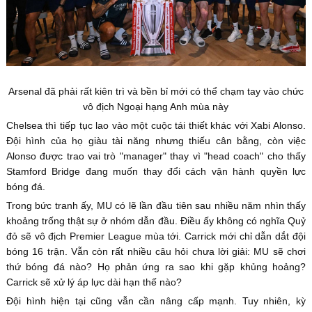
Arsenal đã phải rất kiên trì và bền bỉ mới có thể chạm tay vào chức
vô địch Ngoại hạng Anh mùa này
Chelsea thì tiếp tục lao vào một cuộc tái thiết khác với Xabi Alonso.
Đội hình của họ giàu tài năng nhưng thiếu cân bằng, còn việc
Alonso được trao vai trò "manager" thay vì "head coach" cho thấy
Stamford Bridge đang muốn thay đổi cách vận hành quyền lực
bóng đá.
Trong bức tranh ấy, MU có lẽ lần đầu tiên sau nhiều năm nhìn thấy
khoảng trống thật sự ở nhóm dẫn đầu. Điều ấy không có nghĩa Quỷ
đỏ sẽ vô địch Premier League mùa tới. Carrick mới chỉ dẫn dắt đội
bóng 16 trận. Vẫn còn rất nhiều câu hỏi chưa lời giải: MU sẽ chơi
thứ bóng đá nào? Họ phản ứng ra sao khi gặp khủng hoảng?
Carrick sẽ xử lý áp lực dài hạn thế nào?
Đội hình hiện tại cũng vẫn cần nâng cấp mạnh. Tuy nhiên, kỳ