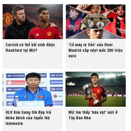
Carrick có thể hồi sinh được
‘Cỗ máy in tiền’ của Real
Rashford tại MU?
Madrid sắp vượt mốc 200 triệu
euro
HLV Kim Sang Sik đáp trả
MU tìm thấy ‘báu vật’ mới ở
khiêu khích của tuyển thủ
Tây Ban Nha
Indonesia