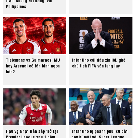
trận ‘chung kết bảng’ với
Philippines
Tielemans vs Guimaraes: MU
Infantino cúi đầu xin lỗi, ghế
hay Arsenal có tân binh ngon
chủ tịch FIFA vẫn lung lay
hơn?
Hậu vệ Nhật Bản sắp trở lại
Infantino bị phanh phui cú bắt
Premier League sau 1 năm
tay bí mật với Super League