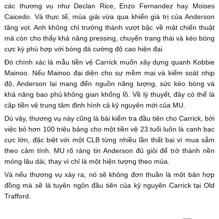
các thương vụ như Declan Rice, Enzo Fernandez hay Moises
Caicedo. Và thực tế, mùa giải vừa qua khiến giá trị của Anderson
tăng vọt. Anh không chỉ trưởng thành vượt bậc về mặt chiến thuật
mà còn cho thấy khả năng pressing, chuyển trạng thái và kéo bóng
cực kỳ phù hợp với bóng đá cường độ cao hiện đại.
Đó chính xác là mẫu tiền vệ Carrick muốn xây dựng quanh Kobbie
Mainoo. Nếu Mainoo đại diện cho sự mềm mại và kiểm soát nhịp
độ, Anderson lại mang đến nguồn năng lượng, sức kéo bóng và
khả năng bao phủ không gian khổng lồ. Về lý thuyết, đây có thể là
cặp tiền vệ trung tâm định hình cả kỷ nguyên mới của MU.
Dù vậy, thương vụ này cũng là bài kiểm tra đầu tiên cho Carrick, bởi
việc bỏ hơn 100 triệu bảng cho một tiền vệ 23 tuổi luôn là canh bạc
cực lớn, đặc biệt với một CLB từng nhiều lần thất bại vì mua sắm
theo cảm tính. MU rõ ràng tin Anderson đủ giỏi để trở thành nền
móng lâu dài, thay vì chỉ là một hiện tượng theo mùa.
Và nếu thương vụ xảy ra, nó sẽ không đơn thuần là một bản hợp
đồng mà sẽ là tuyên ngôn đầu tiên của kỷ nguyên Carrick tại Old
Trafford.