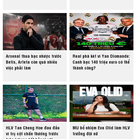
Arsenal thua bạc nhược trước
Real phá két vì Yan Diomande:
Betis, Arteta còn quá nhiều
Canh bạc 140 triệu euro có thể
việc phải làm
thành công?
HLV Tan Cheng Hoe đau đầu
MU bổ nhiệm Eva Olid làm HLV
vì trụ cột chấn thương trước
trưởng đội nữ