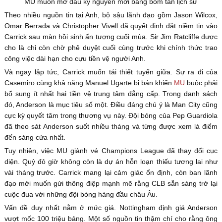
MU muốn mở đầu kỷ nguyên mới bằng bom tấn lịch sử
Theo nhiều nguồn tin tại Anh, bộ sậu lãnh đạo gồm Jason Wilcox,
Omar Berrada và Christopher Vivell đã quyết định đặt niềm tin vào
Carrick sau màn hồi sinh ấn tượng cuối mùa. Sir Jim Ratcliffe được
cho là chỉ còn chờ phê duyệt cuối cùng trước khi chính thức trao
công việc dài hạn cho cựu tiền vệ người Anh.
Và ngay lập tức, Carrick muốn tái thiết tuyến giữa. Sự ra đi của
Casemiro cùng khả năng Manuel Ugarte bị bán khiến
MU
buộc phải
bổ sung ít nhất hai tiền vệ trung tâm đẳng cấp. Trong danh sách
đó, Anderson là mục tiêu số một. Điều đáng chú ý là Man City cũng
cực kỳ quyết tâm trong thương vụ này. Đội bóng của Pep Guardiola
đã theo sát Anderson suốt nhiều tháng và từng được xem là điểm
đến sáng cửa nhất.
Tuy nhiên, việc MU giành vé Champions League đã thay đổi cục
diện. Quỷ đỏ giờ không còn là dự án hỗn loạn thiếu tương lai như
vài tháng trước. Carrick mang lại cảm giác ổn định, còn ban lãnh
đạo mới muốn gửi thông điệp mạnh mẽ rằng CLB sẵn sàng trở lại
cuộc đua với những đội bóng hàng đầu châu Âu.
Vấn đề duy nhất nằm ở mức giá. Nottingham định giá Anderson
vượt mốc 100 triệu bảng. Một số nguồn tin thậm chí cho rằng ông