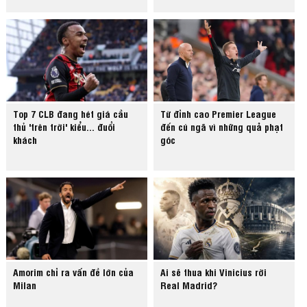
Top 7 CLB đang hét giá cầu
Từ đỉnh cao Premier League
thủ 'trên trời' kiểu... đuổi
đến cú ngã vì những quả phạt
khách
góc
Amorim chỉ ra vấn đề lớn của
Ai sẽ thua khi Vinicius rời
Milan
Real Madrid?