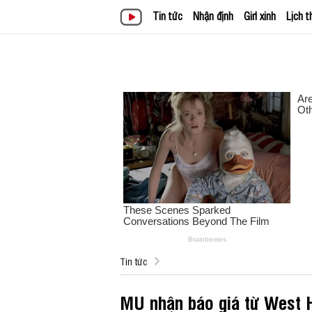
Tin tức
Nhận định
Girl xinh
Lịch t
Tin tức
MU nhận báo giá từ West