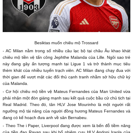
Besiktas muốn chiêu mộ Trossard
- AC Milan nằm trong số nhiều câu lạc bộ tại châu Âu khao khát
chiêu mộ tiền vệ tấn công Jephthe Malanda của Lille. Ngôi sao trẻ
này đang gây ấn tượng mạnh tại Ligue 1 và trở thành mục tiêu
thèm khát của nhiều tuyển trạch viên. AC Milan đang chạy đua với
thời gian để vượt mặt các đối thủ cạnh tranh nhằm sở hữu chữ ký
của Malanda.
- Cơ hội chiêu mộ tiền vệ Mateus Fernandes của Man United vừa
phải nhận một đòn giáng mạnh sau kết quả cuộc bầu cử chủ tịch tại
Real Madrid. Theo đó, tân HLV Jose Mourinho là một người rất
ngưỡng mộ tài năng của người đồng hương Mateus Fernandes và
đang có kế hoạch đưa anh về sân Bernabeu.
- Theo The i Paper, Liverpool đang được xem là bến đỗ tiềm năng
của tiền đạo Rayan sau khi bổ nhiệm cựu HLV Andoni Iraola của