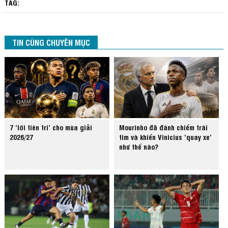
TAG:
TIN CÙNG CHUYÊN MỤC
7 ‘lời tiên tri’ cho mùa giải
Mourinho đã đánh chiếm trái
2026/27
tim và khiến Vinicius ‘quay xe’
như thế nào?