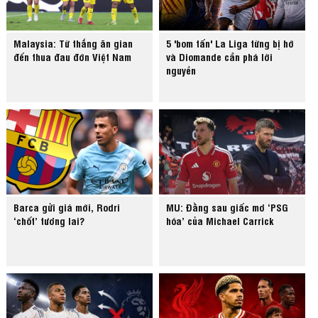
Malaysia: Từ thắng ăn gian
5 'bom tấn' La Liga từng bị hớ
đến thua đau đớn Việt Nam
và Diomande cần phá lời
nguyền
Barca gửi giá mới, Rodri
MU: Đằng sau giấc mơ ‘PSG
‘chốt’ tương lai?
hóa’ của Michael Carrick