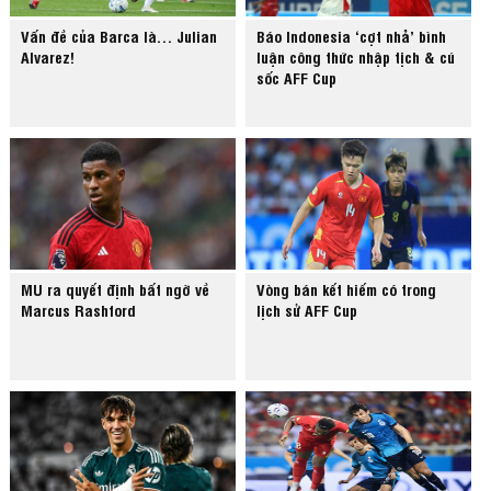
Vấn đề của Barca là… Julian
Báo Indonesia ‘cợt nhả’ bình
Alvarez!
luận công thức nhập tịch & cú
sốc AFF Cup
MU ra quyết định bất ngờ về
Vòng bán kết hiếm có trong
Marcus Rashford
lịch sử AFF Cup