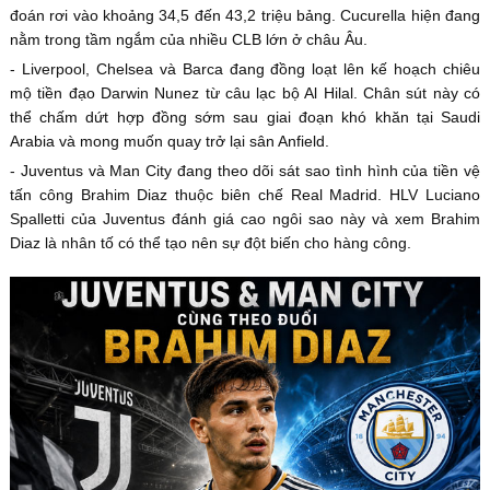
đoán rơi vào khoảng 34,5 đến 43,2 triệu bảng. Cucurella hiện đang
nằm trong tầm ngắm của nhiều CLB lớn ở châu Âu.
- Liverpool, Chelsea và Barca đang đồng loạt lên kế hoạch chiêu
mộ tiền đạo Darwin Nunez từ câu lạc bộ Al Hilal. Chân sút này có
thể chấm dứt hợp đồng sớm sau giai đoạn khó khăn tại Saudi
Arabia và mong muốn quay trở lại sân Anfield.
- Juventus và Man City đang theo dõi sát sao tình hình của tiền vệ
tấn công Brahim Diaz thuộc biên chế Real Madrid. HLV Luciano
Spalletti của Juventus đánh giá cao ngôi sao này và xem Brahim
Diaz là nhân tố có thể tạo nên sự đột biến cho hàng công.