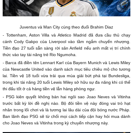
Juventus và Man City cùng theo đuổi Brahim Diaz
- Tottenham, Aston Villa và Atletico Madrid đã đưa cầu thủ chạy
cánh Cody Gakpo của Liverpool vào tầm ngắm chuyển nhượng.
Tiền đạo 27 tuổi sẵn sàng rời sân Anfield nếu anh mất vị trí chính
thức vào tay tài năng trẻ Rio Ngumoha.
- Barca đã điền tên Lennart Karl của Bayern Munich và Lewis Miley
của Newcastle United vào danh sách mục tiêu chiêu mộ cho tương
lai. Tiền vệ 18 tuổi vừa trải qua mùa giải bứt phá tại Bundesliga,
trong khi tài năng 20 tuổi Lewis Miley sở hữu sự đa năng khi có thể
thi đấu tốt ở cả hàng tiền vệ lẫn hàng phòng ngự.
- PSG kiên quyết không bán hai ngôi sao Joao Neves và Vitinha
trước bất kỳ lời đề nghị nào. Bộ đôi tiền vệ này đóng vai trò hạt
nhân trong lối chơi và là tương lai lâu dài của đội bóng nước Pháp.
Ban lãnh đạo PSG sẽ từ chối mọi cách tiếp cận hay hỏi mua dành
cho Joao Neves và Vitinha trong kỳ chuyển nhượng này.