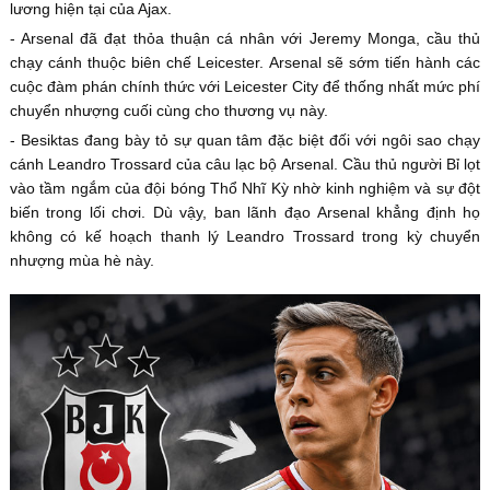
lương hiện tại của Ajax.
- Arsenal đã đạt thỏa thuận cá nhân với Jeremy Monga, cầu thủ
chạy cánh thuộc biên chế Leicester. Arsenal sẽ sớm tiến hành các
cuộc đàm phán chính thức với Leicester City để thống nhất mức phí
chuyển nhượng cuối cùng cho thương vụ này.
- Besiktas đang bày tỏ sự quan tâm đặc biệt đối với ngôi sao chạy
cánh Leandro Trossard của câu lạc bộ Arsenal. Cầu thủ người Bỉ lọt
vào tầm ngắm của đội bóng Thổ Nhĩ Kỳ nhờ kinh nghiệm và sự đột
biến trong lối chơi. Dù vậy, ban lãnh đạo Arsenal khẳng định họ
không có kế hoạch thanh lý Leandro Trossard trong kỳ chuyển
nhượng mùa hè này.