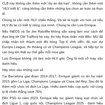
CLB này không cần thêm một “dự án dài hạn”, không cần thêm một
“HLV triết lý”, càng không cần thêm những lựa chọn an toàn và thực
tế.
Chúng ta cần một HLV chiến thắng. Và sẽ là tuyệt vời hơn cả nếu
HLV đó lại có triết lý riêng của mình. Chúng ta cần Luis Enrique.
Nếu INEOS và Sir Jim Ratcliffe không sẵn sàng làm mọi cách để
đưa ông tới Old Trafford hè này, thì hãy thừa nhận một điều: MU đã
chấp nhận trở thành một đội bóng Top 6 vĩnh viễn, đủ sức dự
Europa League, thi thoảng có vé Champions League, và tiếp tục bị
các ông lớn thật sự chế giễu mỗi mùa giải.
Luis Enrique không chỉ làm một HLV giỏi. Ông là một cỗ máy săn
danh hiệu.
Hãy nhìn vào những con số.
Tại Barcelona giai đoạn 2014-2017, Enrique giành cú ăn ba năm
2015 gồm La Liga, Champions League và Copa del Rey. Sau đó là
thêm một chức vô địch La Liga, nhiều danh hiệu cúp quốc nội cùng
tỷ lệ chiến thắng vượt 76%.
Đến PSG từ năm 2023, Enrique tiếp tục giành hàng loạt chức vô
địch Ligue 1, cúp quốc nội, Champions League 2025 - danh hiệu