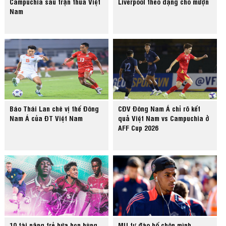
Campuchia sau trận thua Việt
Liverpool theo dạng cho mượn
Nam
Báo Thái Lan chê vị thế Đông
CĐV Đông Nam Á chỉ rõ kết
Nam Á của ĐT Việt Nam
quả Việt Nam vs Campuchia ở
AFF Cup 2026
10 tài năng trẻ hứa hẹn bùng
MU tự đào hố chôn mình