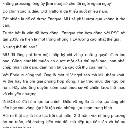
không pressing, ông ấy [Enrique] sẽ cho tôi ngồi ngoài ngay”.
Đó chính xác là điều Old Trafford đã thiếu suốt nhiều năm.
Tất nhiên là để có được Enrique, MU sẽ phải vượt qua không ít rào
cản.
Trước hết là vấn đề hợp đồng. Enrique còn hợp đồng với PSG tới
tận 2030 và hiện là một trong những HLV lương cao nhất thế giới.
Nhưng thế thì sao?
MU đã lãng phí hơn một thập kỷ chỉ vì sợ những quyết định táo
bạo. Cũng như khi muốn có được một cầu thủ ngôi sao, bạn phải
chấp nhận chi đậm, đậm hơn tất cả các đối thủ của mình.
Với Enrique cũng thế. Ông là một HLV ngôi sao mà MU thèm khát.
Vì thế hãy trả phí giải phóng hợp đồng. Hãy trao mức đãi ngộ lớn
hơn. Hãy cho ông quyền kiểm soát thực sự về chiến lược thể thao
và chuyển nhượng.
INEOS có đủ tiềm lực tài chính. Điều vô nghĩa là tiếp tục lãng phí
tiền bạc vào vòng lặp bất tận của những lựa chọn trung bình.
Rủi ro thật sự là tiếp tục trôi dạt thêm 2-3 năm với những phương
án an toàn, rồi chứng kiến các đối thủ tiếp tục tiến lên và bỏ xa
mình lại phía sau.