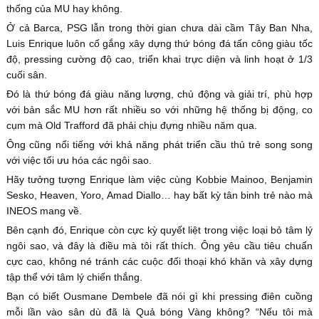
thống của MU hay không.
Ở cả Barca, PSG lẫn trong thời gian chưa dài cầm Tây Ban Nha,
Luis Enrique luôn cố gắng xây dựng thứ bóng đá tấn công giàu tốc
độ, pressing cường độ cao, triển khai trực diện và linh hoạt ở 1/3
cuối sân.
Đó là thứ bóng đá giàu năng lượng, chủ động và giải trí, phù hợp
với bản sắc MU hơn rất nhiều so với những hệ thống bị động, co
cụm mà Old Trafford đã phải chịu đựng nhiều năm qua.
Ông cũng nổi tiếng với khả năng phát triển cầu thủ trẻ song song
với việc tối ưu hóa các ngôi sao.
Hãy tưởng tượng Enrique làm việc cùng Kobbie Mainoo, Benjamin
Sesko, Heaven, Yoro, Amad Diallo… hay bất kỳ tân binh trẻ nào mà
INEOS mang về.
Bên cạnh đó, Enrique còn cực kỳ quyết liệt trong việc loại bỏ tâm lý
ngôi sao, và đây là điều mà tôi rất thích. Ông yêu cầu tiêu chuẩn
cực cao, không né tránh các cuộc đối thoại khó khăn và xây dựng
tập thể với tâm lý chiến thắng.
Bạn có biết Ousmane Dembele đã nói gì khi pressing điên cuồng
mỗi lần vào sân dù đã là Quả bóng Vàng không? “Nếu tôi mà