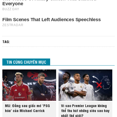
TAG:
TIN CÙNG CHUYÊN MỤC
MU: Đằng sau giấc mơ ‘PSG
Vì sao Premier League không
hóa’ của Michael Carrick
thể thu hút những siêu sao hay
nhất thế giới?