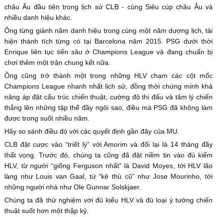
châu Âu đầu tiên trong lịch sử CLB - cùng Siêu cúp châu Âu và
nhiều danh hiệu khác.
Ông từng giành năm danh hiệu trong cùng một năm dương lịch, tái
hiện thành tích từng có tại Barcelona năm 2015. PSG dưới thời
Enrique liên tục tiến sâu ở Champions League và đang chuẩn bị
chơi thêm một trận chung kết nữa.
Ông cũng trở thành một trong những HLV chạm các cột mốc
Champions League nhanh nhất lịch sử, đồng thời chứng minh khả
năng áp đặt cấu trúc chiến thuật, cường độ thi đấu và tâm lý chiến
thắng lên những tập thể đầy ngôi sao, điều mà PSG đã không làm
được trong suốt nhiều năm.
Hãy so sánh điều đó với các quyết định gần đây của MU.
CLB đặt cược vào “triết lý” với Amorim và đổi lại là 14 tháng đầy
thất vọng. Trước đó, chúng ta cũng đã đặt niềm tin vào đủ kiểm
HLV, từ người “giống Ferguson nhất” là David Moyes, tới HLV lão
làng như Louis van Gaal, từ “kẻ thù cũ” như Jose Mourinho, tới
những người nhà như Ole Gunnar Solskjaer.
Chúng ta đã thử nghiệm với đủ kiểu HLV và đủ loại ý tưởng chiến
thuật suốt hơn một thập kỷ.