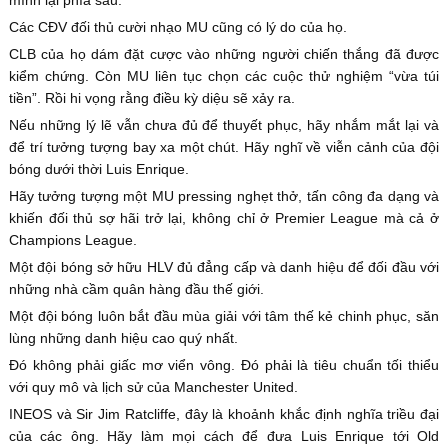
Các CĐV đối thủ cười nhạo MU cũng có lý do của họ.
CLB của họ dám đặt cược vào những người chiến thắng đã được
kiểm chứng. Còn MU liên tục chọn các cuộc thử nghiệm “vừa túi
tiền”. Rồi hi vọng rằng điều kỳ diệu sẽ xảy ra.
Nếu những lý lẽ vẫn chưa đủ để thuyết phục, hãy nhắm mắt lại và
để trí tưởng tượng bay xa một chút. Hãy nghĩ về viễn cảnh của đội
bóng dưới thời Luis Enrique.
Hãy tưởng tượng một MU pressing nghẹt thở, tấn công đa dạng và
khiến đối thủ sợ hãi trở lại, không chỉ ở Premier League mà cả ở
Champions League.
Một đội bóng sở hữu HLV đủ đẳng cấp và danh hiệu để đối đầu với
những nhà cầm quân hàng đầu thế giới.
Một đội bóng luôn bắt đầu mùa giải với tâm thế kẻ chinh phục, săn
lùng những danh hiệu cao quý nhất.
Đó không phải giấc mơ viển vông. Đó phải là tiêu chuẩn tối thiểu
với quy mô và lịch sử của Manchester United.
INEOS và Sir Jim Ratcliffe, đây là khoảnh khắc định nghĩa triều đại
của các ông. Hãy làm mọi cách để đưa Luis Enrique tới Old