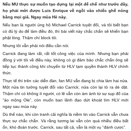
Nếu MU thực sự muốn tạo dựng lại một đế chế như trước đây,
họ phải mời được Luis Enrique về ngồi vào chiếc ghế nóng
bằng mọi giá. Ngay mùa Hè này.
Nếu bạn là người ủng hộ Michael Carrick tuyệt đối, và tôi biết bạn
có đủ lý do để làm điều đó, thì bài viết này chắc chắn sẽ khiến bạn
phật lòng. Thậm chí block tôi.
Nhưng tôi vẫn phải nói điều cần nói.
Carrick đang làm rất, rất tốt công việc của mình. Nhưng bạn phải
đồng ý với tôi về điều này, không có gì đảm bảo chắc chắn ông sẽ
tiếp tục thành công khi chuyển từ HLV tạm quyền thành HLV chính
thức.
Thực tế thì trên các diễn đàn, fan MU vẫn đang bị chia làm hai nửa.
Một nửa tin tưởng tuyệt đối vào Carrick; nửa còn lại tỏ ra dè dặt.
Thậm chí có không ít người, có lẽ vẫn còn ám ảnh từ sự sụp đổ của
“ảo mộng Ole”, còn muốn ban lãnh đạo dứt khoát tìm HLV mới
ngay sau mùa này.
Dù thế nào, khi còn tranh cãi nghĩa là niềm tin vào Carrick vẫn chưa
thực sự chắc chắn. Và rằng tương lai vẫn còn quá nhiều điều bất
ổn, khó đoán trước. Carrick, sau tất cả, vẫn là một vụ “đánh cược”.