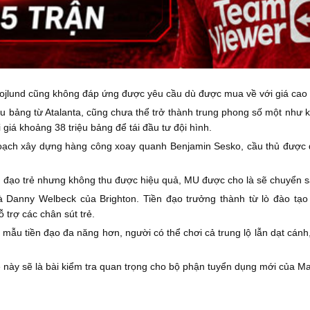
ojlund cũng không đáp ứng được yêu cầu dù được mua về với giá cao
riệu bảng từ Atalanta, cũng chưa thể trở thành trung phong số một như
giá khoảng 38 triệu bảng để tái đầu tư đội hình.
hoạch xây dựng hàng công xoay quanh Benjamin Sesko, cầu thủ được đá
ền đạo trẻ nhưng không thu được hiệu quả, MU được cho là sẽ chuyển 
à Danny Welbeck của Brighton. Tiền đạo trưởng thành từ lò đào t
trợ các chân sút trẻ.
u tiền đạo đa năng hơn, người có thể chơi cả trung lộ lẫn dạt cánh, 
è này sẽ là bài kiểm tra quan trọng cho bộ phận tuyển dụng mới của Man