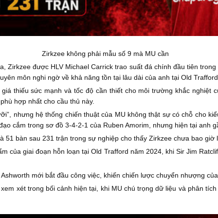
Zirkzee không phải mẫu số 9 mà MU cần
a, Zirkzee được HLV Michael Carrick trao suất đá chính đầu tiên tron
huyên môn nghi ngờ về khả năng tồn tại lâu dài của anh tại Old Trafford
nh giá thiếu sức mạnh và tốc độ cần thiết cho môi trường khắc nghiệt
 phù hợp nhất cho cầu thủ này.
ỡi”, nhưng hệ thống chiến thuật của MU không thật sự có chỗ cho kiể
n đạo cắm trong sơ đồ 3-4-2-1 của Ruben Amorim, nhưng hiện tại anh g
à 51 bàn sau 231 trận trong sự nghiệp cho thấy Zirkzee chưa bao giờ 
của giai đoạn hỗn loạn tại Old Trafford năm 2024, khi Sir Jim Ratclif
Ashworth mới bắt đầu công việc, khiến chiến lược chuyển nhượng của
em xét trong bối cảnh hiện tại, khi MU chú trọng dữ liệu và phân tíc