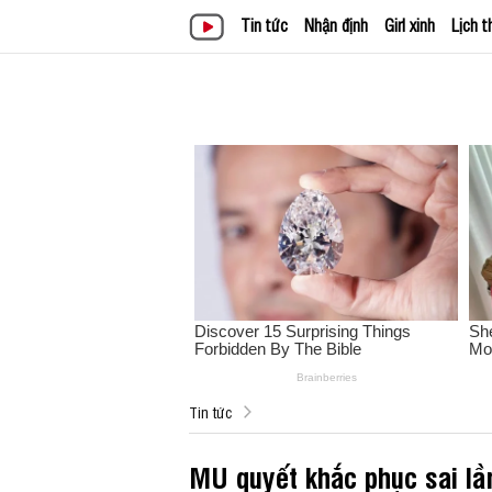
Tin tức
Nhận định
Girl xinh
Lịch t
Tin tức
MU quyết khắc phục sai lầm