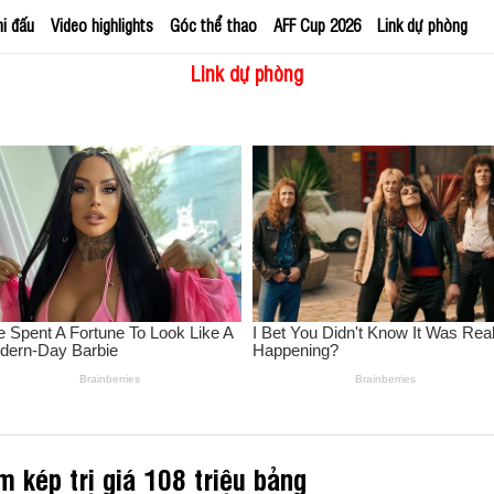
hi đấu
Video highlights
Góc thể thao
AFF Cup 2026
Link dự phòng
Link dự phòng
 kép trị giá 108 triệu bảng