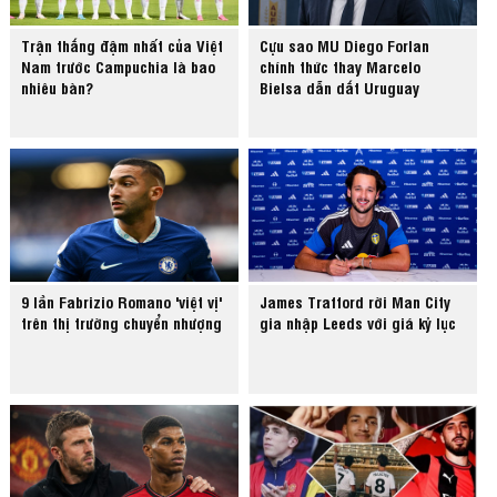
Trận thắng đậm nhất của Việt
Cựu sao MU Diego Forlan
Nam trước Campuchia là bao
chính thức thay Marcelo
nhiêu bàn?
Bielsa dẫn dắt Uruguay
9 lần Fabrizio Romano 'việt vị'
James Trafford rời Man City
trên thị trường chuyển nhượng
gia nhập Leeds với giá kỷ lục