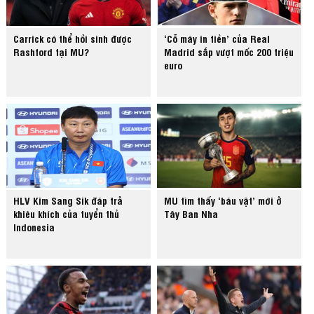
Carrick có thể hồi sinh được
‘Cỗ máy in tiền’ của Real
Rashford tại MU?
Madrid sắp vượt mốc 200 triệu
euro
HLV Kim Sang Sik đáp trả
MU tìm thấy ‘báu vật’ mới ở
khiêu khích của tuyển thủ
Tây Ban Nha
Indonesia