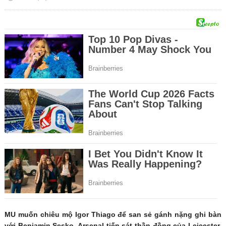
MU muốn chiêu mộ Igor Thiago để san sẻ gánh nặng ghi bàn
với Benjamin Sesko, Arsenal tiến sát thần đồng của Leicester,