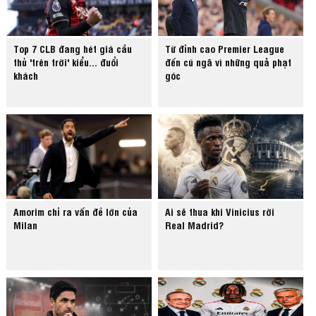
Top 7 CLB đang hét giá cầu
Từ đỉnh cao Premier League
thủ 'trên trời' kiểu... đuổi
đến cú ngã vì những quả phạt
khách
góc
Amorim chỉ ra vấn đề lớn của
Ai sẽ thua khi Vinicius rời
Milan
Real Madrid?