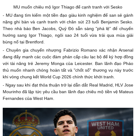
MU muốn chiêu mộ Igor Thiago để cạnh tranh với Sesko
- MU đang tìm kiếm một tiền đạo giàu kinh nghiệm để san sẻ gánh
nặng ghi bàn và cạnh tranh với chân sút 23 tuổi Benjamin Sesko.
Theo nhà báo Ben Jacobs, Quỷ Đỏ sẵn sàng "phá lệ" để chuyển
hướng sang Igor Thiago, ngôi sao 24 tuổi vừa trải qua mùa giải
bùng nổ tại Brentford.
- Chuyên gia chuyển nhượng Fabrizio Romano xác nhận Arsenal
đang đẩy mạnh các cuộc đàm phán cấp câu lạc bộ để ký hợp đồng
với tài năng trẻ Jeremy Monga của Leicester. Ban lãnh đạo Pháo
thủ muốn nhanh chóng hoàn tất và "chốt sổ" thương vụ này trước
khi vòng chung kết World Cup 2026 chính thức khởi tranh.
- Ngay sau khi đạt thỏa thuận trở lại dẫn dắt Real Madrid, HLV Jose
Mourinho đã lập tức yêu cầu ban lãnh đạo chiêu mộ tiền vệ Mateus
Fernandes của West Ham.