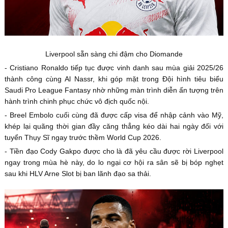
Liverpool sẵn sàng chi đậm cho Diomande
- Cristiano Ronaldo tiếp tục được vinh danh sau mùa giải 2025/26
thành công cùng Al Nassr, khi góp mặt trong Đội hình tiêu biểu
Saudi Pro League Fantasy nhờ những màn trình diễn ấn tượng trên
hành trình chinh phục chức vô địch quốc nội.
- Breel Embolo cuối cùng đã được cấp visa để nhập cảnh vào Mỹ,
khép lại quãng thời gian đầy căng thẳng kéo dài hai ngày đối với
tuyển Thụy Sĩ ngay trước thềm World Cup 2026.
- Tiền đạo Cody Gakpo được cho là đã yêu cầu được rời Liverpool
ngay trong mùa hè này, do lo ngại cơ hội ra sân sẽ bị bóp nghẹt
sau khi HLV Arne Slot bị ban lãnh đạo sa thải.