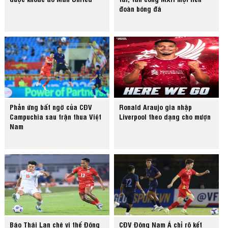
đoàn bóng đá
Phản ứng bất ngờ của CĐV
Ronald Araujo gia nhập
Campuchia sau trận thua Việt
Liverpool theo dạng cho mượn
Nam
Báo Thái Lan chê vị thế Đông
CĐV Đông Nam Á chỉ rõ kết