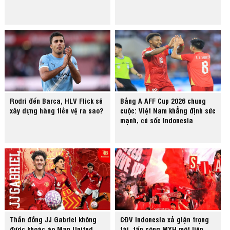
Rodri đến Barca, HLV Flick sẽ
Bảng A AFF Cup 2026 chung
xây dựng hàng tiền vệ ra sao?
cuộc: Việt Nam khẳng định sức
mạnh, cú sốc Indonesia
Thần đồng JJ Gabriel không
CĐV Indonesia xả giận trọng
được khoác áo Man United
tài, tấn công MXH một liên