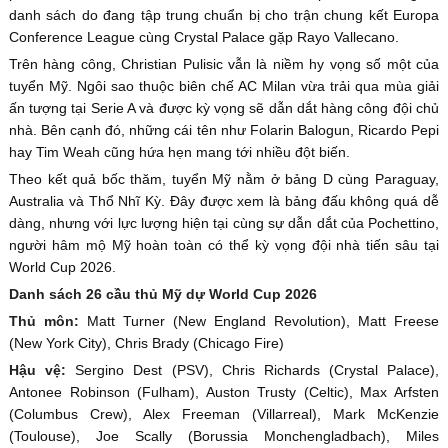
danh sách do đang tập trung chuẩn bị cho trận chung kết Europa
Conference League cùng Crystal Palace gặp Rayo Vallecano.
Trên hàng công, Christian Pulisic vẫn là niềm hy vọng số một của
tuyển Mỹ. Ngôi sao thuộc biên chế AC Milan vừa trải qua mùa giải
ấn tượng tại Serie A và được kỳ vọng sẽ dẫn dắt hàng công đội chủ
nhà. Bên cạnh đó, những cái tên như Folarin Balogun, Ricardo Pepi
hay Tim Weah cũng hứa hẹn mang tới nhiều đột biến.
Theo kết quả bốc thăm, tuyển Mỹ nằm ở bảng D cùng Paraguay,
Australia và Thổ Nhĩ Kỳ. Đây được xem là bảng đấu không quá dễ
dàng, nhưng với lực lượng hiện tại cùng sự dẫn dắt của Pochettino,
người hâm mộ Mỹ hoàn toàn có thể kỳ vọng đội nhà tiến sâu tại
World Cup 2026.
Danh sách 26 cầu thủ Mỹ dự World Cup 2026
Thủ môn:
Matt Turner (New England Revolution), Matt Freese
(New York City), Chris Brady (Chicago Fire)
Hậu vệ:
Sergino Dest (PSV), Chris Richards (Crystal Palace),
Antonee Robinson (Fulham), Auston Trusty (Celtic), Max Arfsten
(Columbus Crew), Alex Freeman (Villarreal), Mark McKenzie
(Toulouse), Joe Scally (Borussia Monchengladbach), Miles