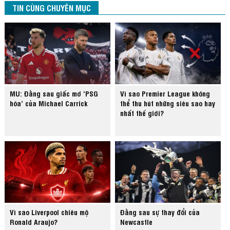
TIN CÙNG CHUYÊN MỤC
MU: Đằng sau giấc mơ ‘PSG
Vì sao Premier League không
hóa’ của Michael Carrick
thể thu hút những siêu sao hay
nhất thế giới?
Vì sao Liverpool chiêu mộ
Đằng sau sự thay đổi của
Ronald Araujo?
Newcastle