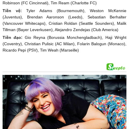
Robinson (FC Cincinnati), Tim Ream (Charlotte FC)
Tiền vệ:
Tyler Adams (Bournemouth), Weston McKennie
(Juventus), Brendan Aaronson (Leeds), Sebastian Berhalter
(Vancouver Whitecaps), Cristian Roldan (Seattle Sounders), Malik
Tillman (Bayer Leverkusen), Alejandro Zendejas (Club America)
Tiền đạo:
Gio Reyna (Borussia Monchengladbach), Haji Wright
(Coventry), Christian Pulisic (AC Milan), Folarin Balogun (Monaco),
Ricardo Pepi (PSV), Tim Weah (Marseille)