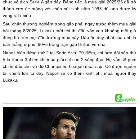
chức vô địch Serie A gần đây. Đáng tiếc là mùa giải 2025/26 đã trở
thành cơn ác mộng với chân sút sinh năm 1993 dù anh được kỳ
vọng rất nhiều.
Sau chấn thương nghiêm trọng gặp phải ngay trước thềm mùa giải
hồi tháng 8/2025, Lukaku mới chỉ thi đấu vỏn vẹn khoảng một giờ
đồng hồ trên mọi đấu trường mùa này. Dấu ấn duy nhất của anh là
bàn thắng ở phút 90+5 trong trận gặp Hellas Verona.
Napoli hiện đứng thứ 2 tại Serie A với 70 điểm, chỉ hơn đội xếp thứ
5 là Roma 3 điểm khi mùa giải chỉ còn 2 vòng đấu. Họ vẫn sẽ phải
chiến đấu cho vé dự Champions League mùa sau. Có được nguồn
tài chính lớn từ đây, Napoli sẽ có thêm kinh phí mua người thay
Lukaku.