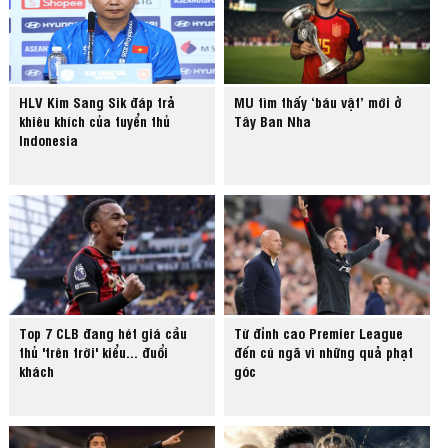
HLV Kim Sang Sik đáp trả
MU tìm thấy ‘báu vật’ mới ở
khiêu khích của tuyển thủ
Tây Ban Nha
Indonesia
Top 7 CLB đang hét giá cầu
Từ đỉnh cao Premier League
thủ 'trên trời' kiểu... đuổi
đến cú ngã vì những quả phạt
khách
góc