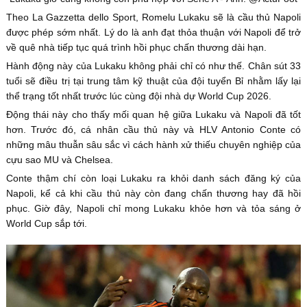
Theo La Gazzetta dello Sport, Romelu Lukaku sẽ là cầu thủ Napoli
được phép sớm nhất. Lý do là anh đạt thỏa thuận với Napoli để trở
về quê nhà tiếp tục quá trình hồi phục chấn thương dài hạn.
Hành động này của Lukaku không phải chỉ có như thế. Chân sút 33
tuổi sẽ điều trị tại trung tâm kỹ thuật của đội tuyển Bỉ nhằm lấy lại
thể trạng tốt nhất trước lúc cùng đội nhà dự World Cup 2026.
Động thái này cho thấy mối quan hệ giữa Lukaku và Napoli đã tốt
hơn. Trước đó, cá nhân cầu thủ này và HLV Antonio Conte có
những mâu thuẫn sâu sắc vì cách hành xử thiếu chuyên nghiệp của
cựu sao MU và Chelsea.
Conte thậm chí còn loại Lukaku ra khỏi danh sách đăng ký của
Napoli, kể cả khi cầu thủ này còn đang chấn thương hay đã hồi
phục. Giờ đây, Napoli chỉ mong Lukaku khỏe hơn và tỏa sáng ở
World Cup sắp tới.