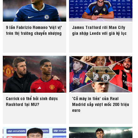
9 lần Fabrizio Romano 'việt vị'
James Trafford rời Man City
trên thị trường chuyển nhượng
gia nhập Leeds với giá kỷ lục
Carrick có thể hồi sinh được
‘Cỗ máy in tiền’ của Real
Rashford tại MU?
Madrid sắp vượt mốc 200 triệu
euro