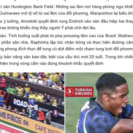
ên sân Huntington Bank Field. Những sai lầm nơi hàng phòng ngự khiến
uimaraes mở tỷ số từ sai lầm của đối phương, Marquinhos lại biếu khô
ếu ý tưởng, Ancelotti quyết định tung Endrick vào sân đầu hiệp hai tha
ras không khiến ông thầy người Ý phải chờ đợi lâu.
i bàn. Tình huống xuất phát từ pha pressing tầm cao của Brazil. Math
n phần sân nhà. Raphinha lập tức nhận bóng và thực hiện đường căn
rung phong đích thực để tung cú dứt điểm một chạm tung lưới đối phươn
 bản năng săn bàn đặc biệt của cầu thủ mới 20 tuổi. Trong khi nhiều 
ất hiện trong vòng cấm vào đúng khoảnh khắc quyết định.