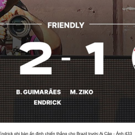
Endrick ghi bàn ấn định chiến thắng cho Brazil trước Ai Cập - Ảnh:433