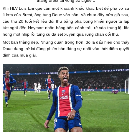
thắng Brest tại vòng 32 Ligue 1
Khi HLV Luis Enrique cần một khoảnh khắc khác biệt để phá vỡ sự
lì lợm của Brest, ông tung Doue vào sân. Và chưa đầy nửa giờ sau,
cầu thủ 20 tuổi kết liễu đối thủ bằng pha bóng khiến người ta lập
tức nghĩ đến Neymar: nhận bóng bên cánh trái, rê vào trung lộ, lắc
hông một nhịp rồi tung cú đá sệt xuyên qua rừng chân đối thủ.
Một bàn thắng đẹp. Nhưng quan trọng hơn, đó là dấu hiệu cho thấy
Doue đang trở lại đúng phiên bản đáng sợ nhất vào thời điểm quyết
định của mùa giải.