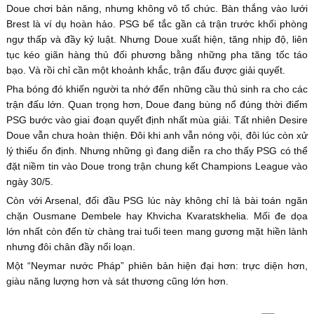
Doue chơi bản năng, nhưng không vô tổ chức. Bàn thắng vào lưới
Brest là ví dụ hoàn hảo. PSG bế tắc gần cả trận trước khối phòng
ngự thấp và đầy kỷ luật. Nhưng Doue xuất hiện, tăng nhịp độ, liên
tục kéo giãn hàng thủ đối phương bằng những pha tăng tốc táo
bạo. Và rồi chỉ cần một khoảnh khắc, trận đấu được giải quyết.
Pha bóng đó khiến người ta nhớ đến những cầu thủ sinh ra cho các
trận đấu lớn. Quan trọng hơn, Doue đang bùng nổ đúng thời điểm
PSG bước vào giai đoạn quyết định nhất mùa giải. Tất nhiên Desire
Doue vẫn chưa hoàn thiện. Đôi khi anh vẫn nóng vội, đôi lúc còn xử
lý thiếu ổn định. Nhưng những gì đang diễn ra cho thấy PSG có thể
đặt niềm tin vào Doue trong trận chung kết Champions League vào
ngày 30/5.
Còn với Arsenal, đối đầu PSG lúc này không chỉ là bài toán ngăn
chặn Ousmane Dembele hay Khvicha Kvaratskhelia. Mối đe dọa
lớn nhất còn đến từ chàng trai tuổi teen mang gương mặt hiền lành
nhưng đôi chân đầy nổi loạn.
Một “Neymar nước Pháp” phiên bản hiện đại hơn: trực diện hơn,
giàu năng lượng hơn và sát thương cũng lớn hơn.