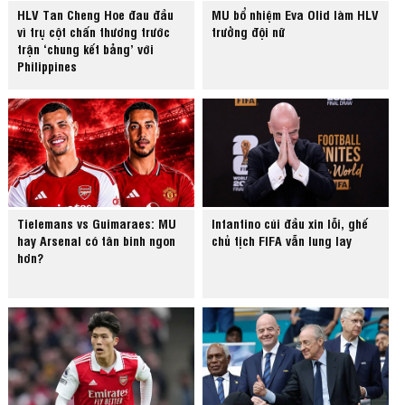
HLV Tan Cheng Hoe đau đầu
MU bổ nhiệm Eva Olid làm HLV
vì trụ cột chấn thương trước
trưởng đội nữ
trận ‘chung kết bảng’ với
Philippines
Tielemans vs Guimaraes: MU
Infantino cúi đầu xin lỗi, ghế
hay Arsenal có tân binh ngon
chủ tịch FIFA vẫn lung lay
hơn?