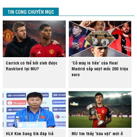
TIN CÙNG CHUYÊN MỤC
Carrick có thể hồi sinh được
‘Cỗ máy in tiền’ của Real
Rashford tại MU?
Madrid sắp vượt mốc 200 triệu
euro
HLV Kim Sang Sik đáp trả
MU tìm thấy ‘báu vật’ mới ở