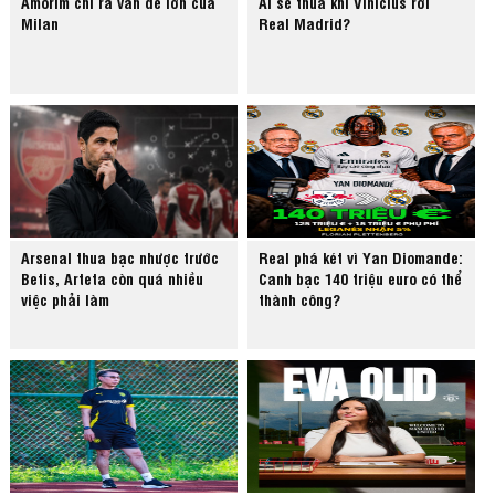
Amorim chỉ ra vấn đề lớn của
Ai sẽ thua khi Vinicius rời
Milan
Real Madrid?
Arsenal thua bạc nhược trước
Real phá két vì Yan Diomande:
Betis, Arteta còn quá nhiều
Canh bạc 140 triệu euro có thể
việc phải làm
thành công?