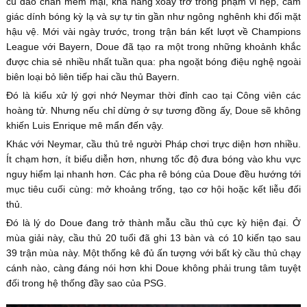
cú đảo chân mềm mại, khả năng xoay trở trong phạm vi hẹp, cảm
giác dính bóng kỳ lạ và sự tự tin gần như ngông nghênh khi đối mặt
hậu vệ. Mới vài ngày trước, trong trận bán kết lượt về Champions
League với Bayern, Doue đã tạo ra một trong những khoảnh khắc
được chia sẻ nhiều nhất tuần qua: pha ngoặt bóng điệu nghệ ngoài
biên loại bỏ liên tiếp hai cầu thủ Bayern.
Đó là kiểu xử lý gợi nhớ Neymar thời đỉnh cao tại Công viên các
hoàng tử. Nhưng nếu chỉ dừng ở sự tương đồng ấy, Doue sẽ không
khiến Luis Enrique mê mẩn đến vậy.
Khác với Neymar, cầu thủ trẻ người Pháp chơi trực diện hơn nhiều.
Ít chạm hơn, ít biểu diễn hơn, nhưng tốc độ đưa bóng vào khu vực
nguy hiểm lại nhanh hơn. Các pha rê bóng của Doue đều hướng tới
mục tiêu cuối cùng: mở khoảng trống, tạo cơ hội hoặc kết liễu đối
thủ.
Đó là lý do Doue đang trở thành mẫu cầu thủ cực kỳ hiện đại. Ở
mùa giải này, cầu thủ 20 tuổi đã ghi 13 bàn và có 10 kiến tạo sau
39 trận mùa này. Một thống kê đủ ấn tượng với bất kỳ cầu thủ chạy
cánh nào, càng đáng nói hơn khi Doue không phải trung tâm tuyệt
đối trong hệ thống đầy sao của PSG.