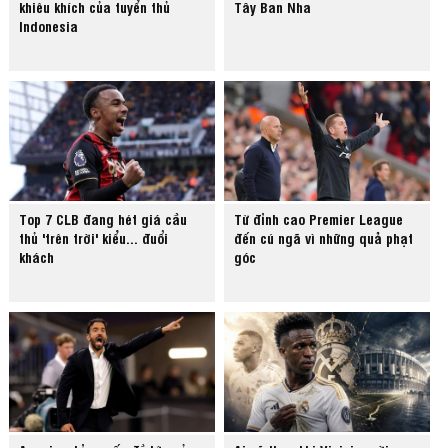
khiêu khích của tuyển thủ
Tây Ban Nha
Indonesia
Top 7 CLB đang hét giá cầu
Từ đỉnh cao Premier League
thủ 'trên trời' kiểu... đuổi
đến cú ngã vì những quả phạt
khách
góc