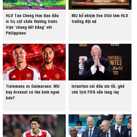
HLV Tan Cheng Hoe đau đầu
MU bổ nhiệm Eva Olid làm HLV
vì trụ cột chấn thương trước
trưởng đội nữ
trận ‘chung kết bảng’ với
Philippines
Tielemans vs Guimaraes: MU
Infantino cúi đầu xin lỗi, ghế
hay Arsenal có tân binh ngon
chủ tịch FIFA vẫn lung lay
hơn?