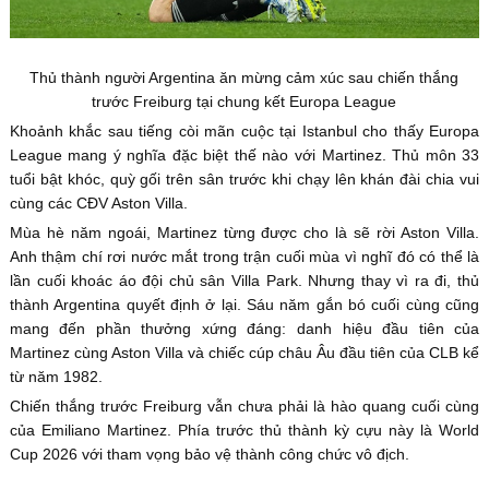
Thủ thành người Argentina ăn mừng cảm xúc sau chiến thắng
trước Freiburg tại chung kết Europa League
Khoảnh khắc sau tiếng còi mãn cuộc tại Istanbul cho thấy Europa
League mang ý nghĩa đặc biệt thế nào với Martinez. Thủ môn 33
tuổi bật khóc, quỳ gối trên sân trước khi chạy lên khán đài chia vui
cùng các CĐV Aston Villa.
Mùa hè năm ngoái, Martinez từng được cho là sẽ rời Aston Villa.
Anh thậm chí rơi nước mắt trong trận cuối mùa vì nghĩ đó có thể là
lần cuối khoác áo đội chủ sân Villa Park. Nhưng thay vì ra đi, thủ
thành Argentina quyết định ở lại. Sáu năm gắn bó cuối cùng cũng
mang đến phần thưởng xứng đáng: danh hiệu đầu tiên của
Martinez cùng Aston Villa và chiếc cúp châu Âu đầu tiên của CLB kể
từ năm 1982.
Chiến thắng trước Freiburg vẫn chưa phải là hào quang cuối cùng
của Emiliano Martinez. Phía trước thủ thành kỳ cựu này là World
Cup 2026 với tham vọng bảo vệ thành công chức vô địch.