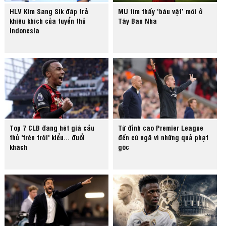
HLV Kim Sang Sik đáp trả
MU tìm thấy ‘báu vật’ mới ở
khiêu khích của tuyển thủ
Tây Ban Nha
Indonesia
Top 7 CLB đang hét giá cầu
Từ đỉnh cao Premier League
thủ 'trên trời' kiểu... đuổi
đến cú ngã vì những quả phạt
khách
góc