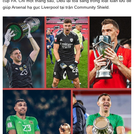
cúp FA. Chỉ một tháng sau, Dibu lại tỏa sáng trong loạt luân lưu để
giúp Arsenal hạ gục Liverpool tại trận Community Shield.