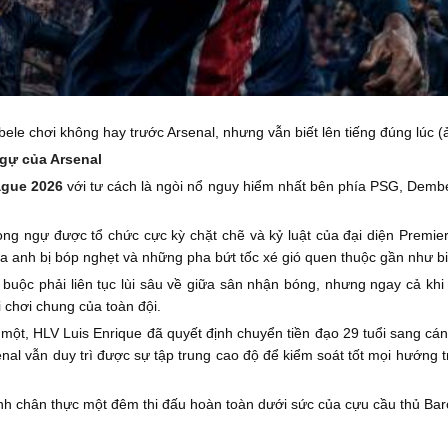
e chơi không hay trước Arsenal, nhưng vẫn biết lên tiếng đúng lúc (ả
gự của Arsenal
ague 2026
với tư cách là ngòi nổ nguy hiểm nhất bên phía PSG, Dembe
òng ngự được tổ chức cực kỳ chặt chẽ và kỷ luật của đại diện Premi
a anh bị bóp nghẹt và những pha bứt tốc xé gió quen thuộc gần như b
buộc phải liên tục lùi sâu về giữa sân nhận bóng, nhưng ngay cả khi
i chơi chung của toàn đội.
 một, HLV Luis Enrique đã quyết định chuyển tiền đạo 29 tuổi sang cán
nal vẫn duy trì được sự tập trung cao độ để kiểm soát tốt mọi hướng 
nh chân thực một đêm thi đấu hoàn toàn dưới sức của cựu cầu thủ Bar