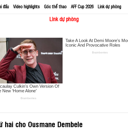
hi đấu
Video highlights
Góc thể thao
AFF Cup 2026
Link dự phòng
Link dự phòng
thứ hai cho Ousmane Dembele