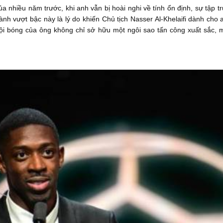
a nhiều năm trước, khi anh vẫn bị hoài nghi về tính ổn định, sự tập 
ành vượt bậc này là lý do khiến Chủ tịch Nasser Al-Khelaifi dành cho 
 đội bóng của ông không chỉ sở hữu một ngôi sao tấn công xuất sắc