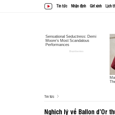
Tin tức
Nhận định
Girl xinh
Lịch t
Tin tức
Nghịch lý về Ballon d’Or 