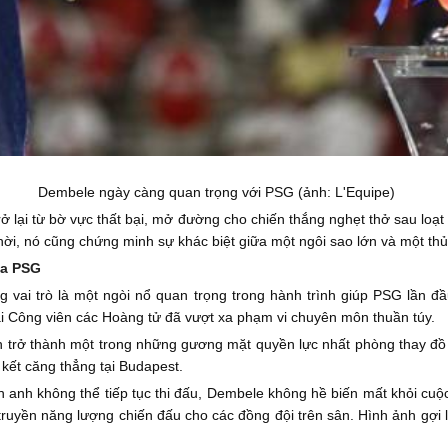
Dembele ngày càng quan trọng với PSG (ảnh: L'Equipe)
lại từ bờ vực thất bại, mở đường cho chiến thắng nghẹt thở sau loạt 
i, nó cũng chứng minh sự khác biệt giữa một ngôi sao lớn và một thủ 
ủa PSG
vai trò là một ngòi nổ quan trọng trong hành trình giúp PSG lần đ
tại Công viên các Hoàng tử đã vượt xa phạm vi chuyên môn thuần túy.
trở thành một trong những gương mặt quyền lực nhất phòng thay đồ Pa
kết căng thẳng tại Budapest.
n anh không thể tiếp tục thi đấu, Dembele không hề biến mất khỏi cu
 truyền năng lượng chiến đấu cho các đồng đội trên sân. Hình ảnh gợi l