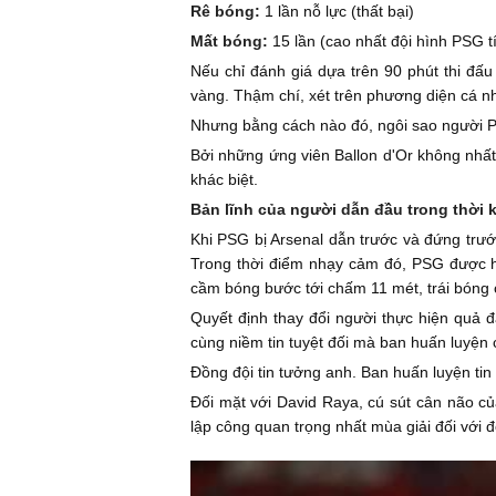
Rê bóng:
1 lần nỗ lực (thất bại)
Mất bóng:
15 lần (cao nhất đội hình PSG t
Nếu chỉ đánh giá dựa trên 90 phút thi đấ
vàng. Thậm chí, xét trên phương diện cá n
Nhưng bằng cách nào đó, ngôi sao người Ph
Bởi những ứng viên Ballon d'Or không nhất 
khác biệt.
Bản lĩnh của người dẫn đầu trong thời 
Khi PSG bị Arsenal dẫn trước và đứng trướ
Trong thời điểm nhạy cảm đó, PSG được hư
cầm bóng bước tới chấm 11 mét, trái bóng c
Quyết định thay đổi người thực hiện quả 
cùng niềm tin tuyệt đối mà ban huấn luyệ
Đồng đội tin tưởng anh. Ban huấn luyện ti
Đối mặt với David Raya, cú sút cân não c
lập công quan trọng nhất mùa giải đối với