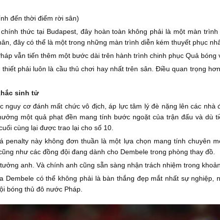
ính đến thời điểm rời sân)
u chính thức tại Budapest, đây hoàn toàn không phải là một màn tr
hân, đây có thể là một trong những màn trình diễn kém thuyết phục n
áp vẫn tiến thêm một bước dài trên hành trình chinh phục Quả bóng và
thiết phải luôn là cầu thủ chơi hay nhất trên sân. Điều quan trọng hơn
khắc sinh tử
c nguy cơ đánh mất chức vô địch, áp lực tâm lý đè nặng lên các nhà 
ởng một quả phạt đền mang tính bước ngoặt của trận đấu và dù tiền
uối cùng lại được trao lại cho số 10.
đá penalty này không đơn thuần là một lựa chọn mang tính chuyên mô
n cũng như các đồng đội đang dành cho Dembele trong phòng thay đồ.
n tưởng anh. Và chính anh cũng sẵn sàng nhận trách nhiệm trong khoả
ủa Dembele có thể không phải là bàn thắng đẹp mắt nhất sự nghiệp,
 đội bóng thủ đô nước Pháp.