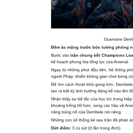
Ousmane Dembel
Đêm ác mộng trước bức tường phòng n
Bước vào
trận chung kết Champions Le
kế hoạch phong tỏa tổng lực của Arsenal.
Ngay từ những phút đầu tiên, hệ thống ph
người Pháp, khiến không gian chơi bóng củ
Để tìm cách thoát khỏi gọng kìm, Dembele 
tạo ra bất kỳ ảnh hưởng đáng kể nào lên lố
Nhận thấy sự bế tắc của học trò trong hiệp
khoảng trống tốt hơn, song các hậu vệ Arse
năng bùng nổ của Dembele nói riêng.
Những con số thống kê sau trận đã phản á
Dứt điểm:
3 cú sút (0 lần trúng đích)