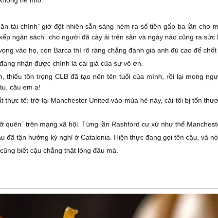
không hề nhỏ.
n tài chính” giờ đột nhiên sẵn sàng ném ra số tiền gấp ba lần cho m
ếp ngân sách” cho người đã cày ải trên sân và ngày nào cũng ra sức l
ng vào họ, còn Barca thì rõ ràng chẳng đánh giá anh đủ cao để chốt t
ang nhận được chính là cái giá của sự vô ơn.
 thiếu tôn trọng CLB đã tạo nên tên tuổi của mình, rồi lại mong ngư
âu, cậu em ạ!
t thực tế: trở lại Manchester United vào mùa hè này, cái tôi bị tổn t
 quên” trên mạng xã hội. Từng lần Rashford cư xử như thể Mancheste
 đã tận hưởng kỳ nghỉ ở Catalonia. Hiện thực đang gọi tên cậu, và n
cũng biết cậu chẳng thật lòng đâu mà.