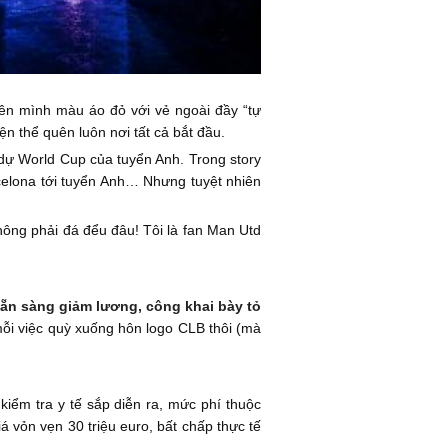
lên mình màu áo đỏ với vẻ ngoài đầy “tự
n thể quên luôn nơi tất cả bắt đầu.
dự World Cup của tuyển Anh. Trong story
arcelona tới tuyển Anh… Nhưng tuyệt nhiên
Không phải đá đểu đâu! Tôi là fan Man Utd
ẵn sàng giảm lương, công khai bày tỏ
mỗi việc quỳ xuống hôn logo CLB thôi (mà
kiểm tra y tế sắp diễn ra, mức phí thuộc
á vỏn vẹn 30 triệu euro, bất chấp thực tế