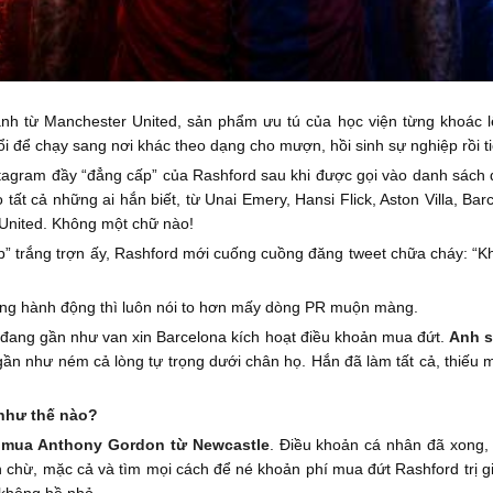
ành từ Manchester United, sản phẩm ưu tú của học viện từng khoác 
i để chạy sang nơi khác theo dạng cho mượn, hồi sinh sự nghiệp rồi tiệ
stagram đầy “đẳng cấp” của Rashford sau khi được gọi vào danh sách 
 tất cả những ai hắn biết, từ Unai Emery, Hansi Flick, Aston Villa, B
United. Không một chữ nào!
đẹp” trắng trợn ấy, Rashford mới cuống cuồng đăng tweet chữa cháy: “
ng hành động thì luôn nói to hơn mấy dòng PR muộn màng.
 đang gần như van xin Barcelona kích hoạt điều khoản mua đứt.
Anh s
ần như ném cả lòng tự trọng dưới chân họ. Hắn đã làm tất cả, thiếu 
 như thế nào?
ể
mua Anthony Gordon từ Newcastle
. Điều khoản cá nhân đã xong, 
 chừ, mặc cả và tìm mọi cách để né khoản phí mua đứt Rashford trị gi