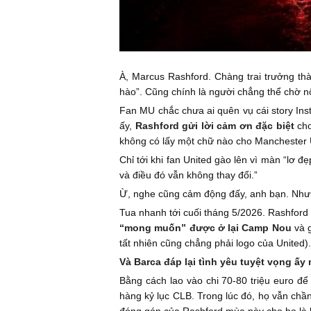
À, Marcus Rashford. Chàng trai trưởng th
hào”. Cũng chính là người chẳng thể chờ nổ
Fan MU chắc chưa ai quên vụ cái story In
ấy,
Rashford gửi lời cảm ơn đặc biệt
cho
không có lấy một chữ nào cho Manchester 
Chỉ tới khi fan United gào lên vì màn “lơ 
và điều đó vẫn không thay đổi.”
Ừ, nghe cũng cảm động đấy, anh bạn. Như
Tua nhanh tới cuối tháng 5/2026. Rashford
“mong muốn” được ở lại Camp Nou
và g
tất nhiên cũng chẳng phải logo của United).
Và Barca đáp lại tình yêu tuyệt vọng ấy
Bằng cách lao vào chi 70-80 triệu euro đ
hàng kỷ lục CLB. Trong lúc đó, họ vẫn chần