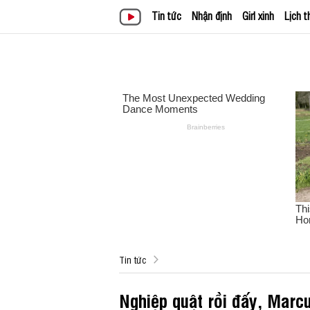
Tin tức
Nhận định
Girl xinh
Lịch t
Tin tức
Nghiệp quật rồi đấy, Marc