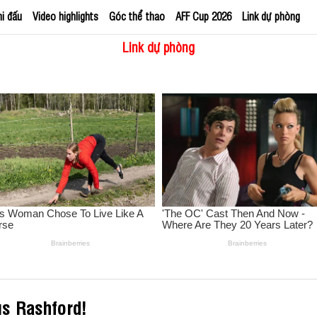
hi đấu
Video highlights
Góc thể thao
AFF Cup 2026
Link dự phòng
Link dự phòng
us Rashford!