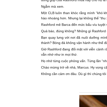
đóng góp của Rashford mùa này cho họ là 
Ngẫm mà xem.
Một CLB luôn than khóc rằng mình “khó khă
hào nhoáng hơn. Nhưng lại không thể “thu x
Rashford mê Barca đến mức bấu víu tuyệt vọ
Quả báo, đúng không? Những gì Rashford đ
Bạn quay lưng với nơi đã nuôi dưỡng mình,
thành? Bóng đá không vận hành như thế đ
Giờ Rashford đang đối mặt với viễn cảnh rấ
vẫn nhớ như in mọi thứ.
Họ nhớ từng cuộc phỏng vấn. Từng lần “nhỡ
Chào mừng trở về nhà, Marcus. Hy vọng cậu
Không cần cảm ơn đâu. Dù gì thì chúng tôi 