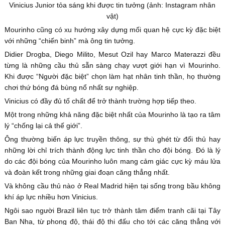
Vinicius Junior tỏa sáng khi được tin tưởng (ảnh: Instagram nhân
vật)
Mourinho cũng có xu hướng xây dựng mối quan hệ cực kỳ đặc biệt
với những “chiến binh” mà ông tin tưởng.
Didier Drogba, Diego Milito, Mesut Ozil hay Marco Materazzi đều
từng là những cầu thủ sẵn sàng chạy vượt giới hạn vì Mourinho.
Khi được “Người đặc biệt” chọn làm hạt nhân tinh thần, họ thường
chơi thứ bóng đá bùng nổ nhất sự nghiệp.
Vinicius có đầy đủ tố chất để trở thành trường hợp tiếp theo.
Một trong những khả năng đặc biệt nhất của Mourinho là tạo ra tâm
lý “chống lại cả thế giới”.
Ông thường biến áp lực truyền thông, sự thù ghét từ đối thủ hay
những lời chỉ trích thành động lực tinh thần cho đội bóng. Đó là lý
do các đội bóng của Mourinho luôn mang cảm giác cực kỳ máu lửa
và đoàn kết trong những giai đoạn căng thẳng nhất.
Và không cầu thủ nào ở Real Madrid hiện tại sống trong bầu không
khí áp lực nhiều hơn Vinicius.
Ngôi sao người Brazil liên tục trở thành tâm điểm tranh cãi tại Tây
Ban Nha, từ phong độ, thái độ thi đấu cho tới các căng thẳng với