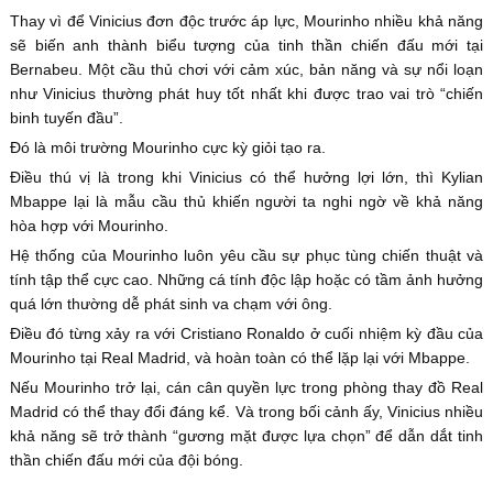
Thay vì để Vinicius đơn độc trước áp lực, Mourinho nhiều khả năng
sẽ biến anh thành biểu tượng của tinh thần chiến đấu mới tại
Bernabeu. Một cầu thủ chơi với cảm xúc, bản năng và sự nổi loạn
như Vinicius thường phát huy tốt nhất khi được trao vai trò “chiến
binh tuyến đầu”.
Đó là môi trường Mourinho cực kỳ giỏi tạo ra.
Điều thú vị là trong khi Vinicius có thể hưởng lợi lớn, thì Kylian
Mbappe lại là mẫu cầu thủ khiến người ta nghi ngờ về khả năng
hòa hợp với Mourinho.
Hệ thống của Mourinho luôn yêu cầu sự phục tùng chiến thuật và
tính tập thể cực cao. Những cá tính độc lập hoặc có tầm ảnh hưởng
quá lớn thường dễ phát sinh va chạm với ông.
Điều đó từng xảy ra với Cristiano Ronaldo ở cuối nhiệm kỳ đầu của
Mourinho tại Real Madrid, và hoàn toàn có thể lặp lại với Mbappe.
Nếu Mourinho trở lại, cán cân quyền lực trong phòng thay đồ Real
Madrid có thể thay đổi đáng kể. Và trong bối cảnh ấy, Vinicius nhiều
khả năng sẽ trở thành “gương mặt được lựa chọn” để dẫn dắt tinh
thần chiến đấu mới của đội bóng.