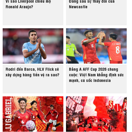
Vì sao Liverpool chiêu mộ
Đằng sau sự thay đổi của
Ronald Araujo?
Newcastle
Rodri đến Barca, HLV Flick sẽ
Bảng A AFF Cup 2026 chung
xây dựng hàng tiền vệ ra sao?
cuộc: Việt Nam khẳng định sức
mạnh, cú sốc Indonesia