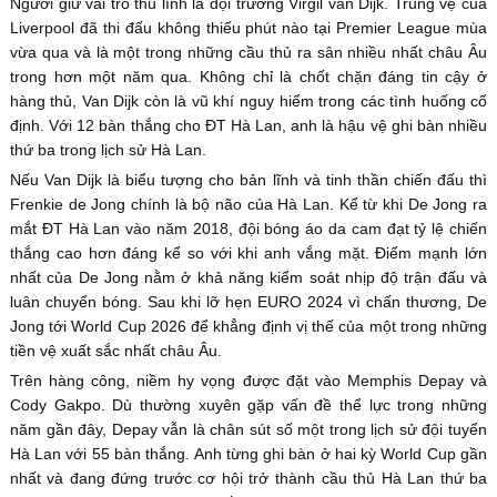
Người giữ vai trò thủ lĩnh là đội trưởng Virgil van Dijk. Trung vệ của
Liverpool đã thi đấu không thiếu phút nào tại Premier League mùa
vừa qua và là một trong những cầu thủ ra sân nhiều nhất châu Âu
trong hơn một năm qua. Không chỉ là chốt chặn đáng tin cậy ở
hàng thủ, Van Dijk còn là vũ khí nguy hiểm trong các tình huống cố
định. Với 12 bàn thắng cho ĐT Hà Lan, anh là hậu vệ ghi bàn nhiều
thứ ba trong lịch sử Hà Lan.
Nếu Van Dijk là biểu tượng cho bản lĩnh và tinh thần chiến đấu thì
Frenkie de Jong chính là bộ não của Hà Lan. Kể từ khi De Jong ra
mắt ĐT Hà Lan vào năm 2018, đội bóng áo da cam đạt tỷ lệ chiến
thắng cao hơn đáng kể so với khi anh vắng mặt. Điểm mạnh lớn
nhất của De Jong nằm ở khả năng kiểm soát nhịp độ trận đấu và
luân chuyển bóng. Sau khi lỡ hẹn EURO 2024 vì chấn thương, De
Jong tới World Cup 2026 để khẳng định vị thế của một trong những
tiền vệ xuất sắc nhất châu Âu.
Trên hàng công, niềm hy vọng được đặt vào Memphis Depay và
Cody Gakpo. Dù thường xuyên gặp vấn đề thể lực trong những
năm gần đây, Depay vẫn là chân sút số một trong lịch sử đội tuyển
Hà Lan với 55 bàn thắng. Anh từng ghi bàn ở hai kỳ World Cup gần
nhất và đang đứng trước cơ hội trở thành cầu thủ Hà Lan thứ ba