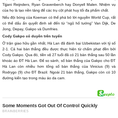
Tijjani Reijnders, Ryan Gravenberch hay Donyell Malen. Nhiệm vụ
của họ là tạo nền tảng để các trụ cột phát huy tối đa phẩm chất.
Nếu đội bóng của Koeman có thể phá bỏ lời nguyền World Cup, rất
có thể dấu ấn quyết định sẽ đến từ “ngũ hổ tướng” Van Dijk, De
Jong, Depay, Gakpo và Dumfries.
Cody Gakpo có duyên trên tuyển
Ở trận giao hữu gần nhất, Hà Lan đã đánh bại Uzbekistan với tỷ số
2-1. Cả hai bàn thắng đều được thực hiện từ chấm phạt đền bởi
Cody Gakpo. Qua đó, tiền vệ 27 tuổi đã có 21 bàn thắng sau 50 lần
khoác áo ĐT Hà Lan. Để so sánh, số bàn thắng của Gakpo cho ĐT
Hà Lan còn nhiều hơn tổng số bàn thắng của Vinicius (9) và
Rodrygo (9) cho ĐT Brazil. Ngoài 21 bàn thắng, Gakpo còn có 10
đường kiến tạo trong màu áo da cam.