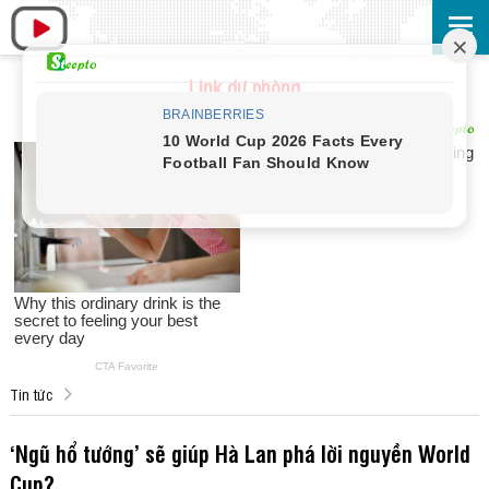
Link dự phòng
Tin tức
‘Ngũ hổ tướng’ sẽ giúp Hà Lan phá lời nguyền World
Cup?