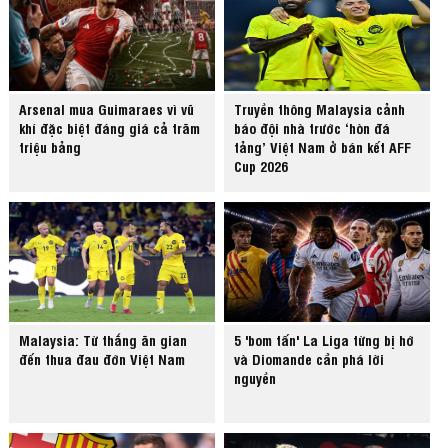
Arsenal mua Guimaraes vì vũ
Truyền thông Malaysia cảnh
khí đặc biệt đáng giá cả trăm
báo đội nhà trước ‘hòn đá
triệu bảng
tảng’ Việt Nam ở bán kết AFF
Cup 2026
Malaysia: Từ thắng ăn gian
5 'bom tấn' La Liga từng bị hớ
đến thua đau đớn Việt Nam
và Diomande cần phá lời
nguyền