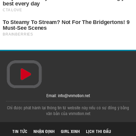
Email: info@vnmotion.net
Chỉ được phát hành lại thông tin từ website này nếu có sự đồng ý bằng
văn bản của vnmotion.net
TIN TỨC
NHẬN ĐỊNH
GIRL XINH
LỊCH THI ĐẤU