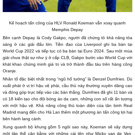
Kế hoạch tấn công của HLV Ronald Koeman vẫn xoay quanh
Memphis Depay
Bên cạnh Depay là Cody Gakpo, người đã chứng tỏ khả năng tỏa
sáng ở các giải đấu lớn. Tiền đạo của Liverpool ghi ba bàn tại
World Cup 2022 và tiếp tục có ba bàn tại Euro 2024. Sau một mùa
giải chưa thật sự như ý ở cấp CLB, Gakpo bước vào World Cup với
khát khao chứng minh giá trị và trở thành đầu tàu trên hàng công
Oranje.
Nhân tố đặc biệt nhất trong “ngũ hổ tướng” là Denzel Dumfries. Dù
xuất phát ở vị trí hậu vệ phải, cầu thủ này thường xuyên dâng cao
và đóng góp trực tiếp vào các bàn thắng. Dumfries đã ghi 11 bàn và
có 18 kiến tạo cho đội bóng áo da cam, những con số rất ấn tượng
với một hậu vệ. Khả năng công thủ toàn diện của tân binh Real
Madrid mang đến cho Hà Lan thêm một phương án tấn công lợi hại
bên hành lang cánh.
Xung quanh bộ khung gồm 5 ngôi sao này, Koeman sẽ xây dựng
một tập thể cân bằng với những cái tên như Micky van de Ven,