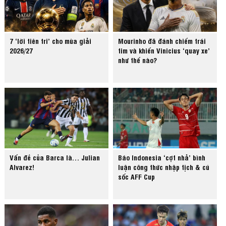
7 ‘lời tiên tri’ cho mùa giải
Mourinho đã đánh chiếm trái
2026/27
tim và khiến Vinicius ‘quay xe’
như thế nào?
Vấn đề của Barca là… Julian
Báo Indonesia ‘cợt nhả’ bình
Alvarez!
luận công thức nhập tịch & cú
sốc AFF Cup