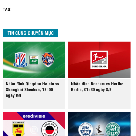
TAG:
TIN CÙNG CHUYÊN MỤC
Nhận định Qingdao Hainiu vs
Nhận định Bochum vs Hertha
Shanghai Shenhua, 18h00
Berlin, 01h30 ngày 8/8
ngày 8/8