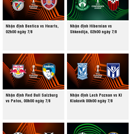
Nhận định Benfica vs Hearts,
Nhận định Hibernian vs
02h00 ngày 7/8
Shkendija, 02h00 ngày 7/8
Nhận định Red Bull Salzburg
Nhận định Lech Poznan vs KI
vs Pafos, 00h00 ngày 7/8
Klaksvik 00h00 ngày 7/8