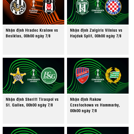
Nhận định Hradec Kralove vs
Nhận định Zalgiris Vilnius vs
Besiktas, 00h00 ngày 7/8
Hajduk Split, 00h00 ngày 7/8
Nhận định Sheriff Tiraspol vs
Nhận định Rakow
St. Gallen, 00h00 ngày 7/8
Czestochowa vs Hammarby,
00h00 ngày 7/8