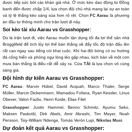
được tiếp sức bởi các khán giả nhà. Ở mức kèo dao động từ Đồng
banh đến được chấp 1/4, lựa chọn đội chủ nhà mang lại sự an toàn
và tỷ lệ thắng kèo sáng sủa hơn rõ rệt. Chọn
FC Aarau
là phương
án đầu tư thông minh cho trận lượt đi này.
Soi kèo tài xỉu Aarau vs Grasshopper:
Dù là trận lượt đi, việc Aarau muốn tận dụng tối đa lợi thế sân nhà
Brügglifeld để tích lũy lợi thế bàn thắng sẽ đẩy tốc độ trận đấu lên
rất cao ngay sau tiếng còi khai cuộc. Khi hai đội bóng có xu hướng
đá cống hiến và phòng ngự lỏng lẻo gặp nhau, kịch bản về một cơn
mưa bàn thắng là điều rất dễ xảy ra. Cửa
TÀI
là lựa chọn vô cùng
sáng giá.
Đội hình dự kiến Aarau vs Grasshopper:
FC Aarau
: Marvin Hübel, David Acquah, Marco Thaler, Serge
Müller, Marcin Dickenmann, Mamadou Fofana, Ryan Kessler, Linus
Obexer, Valon Fazliu, Henri Koide, Elias Filet
Grasshopper
: Justin Hammel, Benno Schmitz, Ayumu Seko,
Maksim Paskotši, Dirk Abels, Amir Abrashi, Tim Meyer, Noah
Persson, Tsiy-William Ndenge, Tomás Verón Lupi,
Nikolas Muci
Dự đoán kết quả Aarau vs Grasshopper: