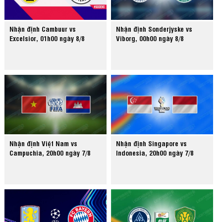
Nhận định Cambuur vs
Nhận định Sonderjyske vs
Excelsior, 01h00 ngày 8/8
Viborg, 00h00 ngày 8/8
Nhận định Việt Nam vs
Nhận định Singapore vs
Campuchia, 20h00 ngày 7/8
Indonesia, 20h00 ngày 7/8