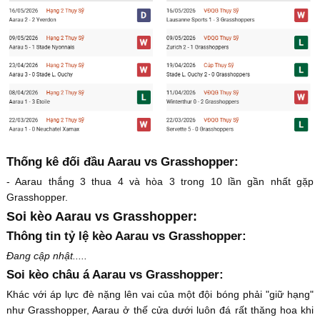
Thống kê đối đầu Aarau vs Grasshopper:
- Aarau thắng 3 thua 4 và hòa 3 trong 10 lần gần nhất gặp
Grasshopper.
Soi kèo Aarau vs Grasshopper:
Thông tin tỷ lệ kèo Aarau vs Grasshopper:
Đang cập nhật.....
Soi kèo châu á Aarau vs Grasshopper:
Khác với áp lực đè nặng lên vai của một đội bóng phải "giữ hạng"
như Grasshopper, Aarau ở thế cửa dưới luôn đá rất thăng hoa khi