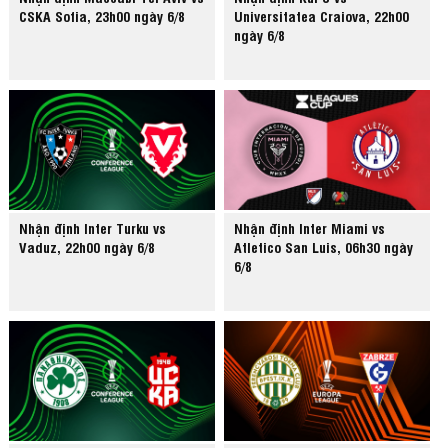
CSKA Sofia, 23h00 ngày 6/8
Universitatea Craiova, 22h00
ngày 6/8
Nhận định Inter Turku vs
Nhận định Inter Miami vs
Vaduz, 22h00 ngày 6/8
Atletico San Luis, 06h30 ngày
6/8