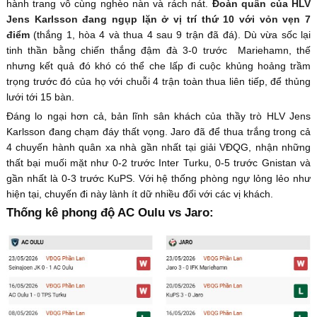
hành trang vô cùng nghèo nàn và rách nát.
Đoàn quân của HLV
Jens Karlsson đang ngụp lặn ở vị trí thứ 10 với vỏn vẹn 7
điểm
(thắng 1, hòa 4 và thua 4 sau 9 trận đã đá). Dù vừa sốc lại
tinh thần bằng chiến thắng đậm đà 3-0 trước Mariehamn, thế
nhưng kết quả đó khó có thể che lấp đi cuộc khủng hoảng trầm
trọng trước đó của họ với chuỗi 4 trận toàn thua liên tiếp, để thủng
lưới tới 15 bàn.
Đáng lo ngại hơn cả, bản lĩnh sân khách của thầy trò HLV Jens
Karlsson đang chạm đáy thất vọng. Jaro đã để thua trắng trong cả
4 chuyến hành quân xa nhà gần nhất tại giải VĐQG, nhận những
thất bại muối mặt như 0-2 trước Inter Turku, 0-5 trước Gnistan và
gần nhất là 0-3 trước KuPS. Với hệ thống phòng ngự lỏng lẻo như
hiện tại, chuyến đi này lành ít dữ nhiều đối với các vị khách.
Thống kê phong độ AC Oulu vs Jaro: