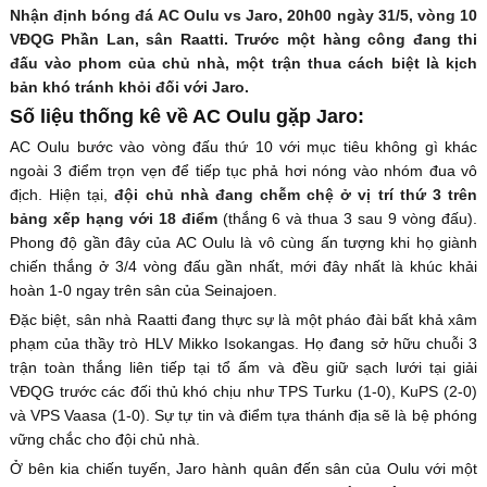
Nhận định bóng đá AC Oulu vs Jaro, 20h00 ngày 31/5, vòng 10
VĐQG Phần Lan, sân Raatti. Trước một hàng công đang thi
đấu vào phom của chủ nhà, một trận thua cách biệt là kịch
bản khó tránh khỏi đối với Jaro.
Số liệu thống kê về AC Oulu gặp Jaro:
AC Oulu bước vào vòng đấu thứ 10 với mục tiêu không gì khác
ngoài 3 điểm trọn vẹn để tiếp tục phả hơi nóng vào nhóm đua vô
địch. Hiện tại,
đội chủ nhà đang chễm chệ ở vị trí thứ 3 trên
bảng xếp hạng với 18 điểm
(thắng 6 và thua 3 sau 9 vòng đấu).
Phong độ gần đây của AC Oulu là vô cùng ấn tượng khi họ giành
chiến thắng ở 3/4 vòng đấu gần nhất, mới đây nhất là khúc khải
hoàn 1-0 ngay trên sân của Seinajoen.
Đặc biệt, sân nhà Raatti đang thực sự là một pháo đài bất khả xâm
phạm của thầy trò HLV Mikko Isokangas. Họ đang sở hữu chuỗi 3
trận toàn thắng liên tiếp tại tổ ấm và đều giữ sạch lưới tại giải
VĐQG trước các đối thủ khó chịu như TPS Turku (1-0), KuPS (2-0)
và VPS Vaasa (1-0). Sự tự tin và điểm tựa thánh địa sẽ là bệ phóng
vững chắc cho đội chủ nhà.
Ở bên kia chiến tuyến, Jaro hành quân đến sân của Oulu với một