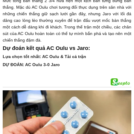
Mức tổng bàn thắng 2 3/4 hứa hẹn một kịch bản tưng bừng bàn
thắng. Mặc dù AC Oulu chơi tương đối thực dụng trên sân nhà với
những chiến thắng giữ sạch lưới gần đây, nhưng Jaro với lối đá
dâng cao lỏng lẻo thường xuyên để trận đấu vượt mốc bàn thắng
một cách dễ dàng khi đi khách. Trong thế trận một chiều, các chân
sút của AC Oulu hoàn toàn có thể tự mình bắn phá và tạo nên một
chiến thắng đậm đà.
Dự đoán kết quả AC Oulu vs Jaro:
Lựa chọn tốt nhất: AC Oulu & Tài cả trận
DỰ ĐOÁN: AC Oulu 3-0 Jaro