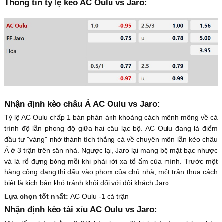
Thông tin tỷ lệ kèo AC Oulu vs Jaro:
Nhận định kèo châu Á AC Oulu vs Jaro:
Tỷ lệ AC Oulu chấp 1 bàn phản ánh khoảng cách mênh mông về cả
trình độ lẫn phong độ giữa hai câu lạc bộ. AC Oulu đang là điểm
đầu tư "vàng" nhờ thành tích thắng cả về chuyên môn lẫn kèo châu
Á ở 3 trận trên sân nhà. Ngược lại, Jaro lại mang bộ mặt bạc nhược
và là rổ đựng bóng mỗi khi phải rời xa tổ ấm của mình. Trước một
hàng công đang thi đấu vào phom của chủ nhà, một trận thua cách
biệt là kịch bản khó tránh khỏi đối với đội khách Jaro.
Lựa chọn tốt nhất:
AC Oulu -1 cả trận
Nhận định kèo tài xỉu AC Oulu vs Jaro: