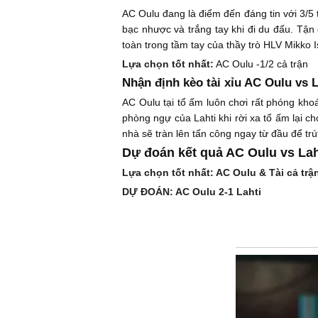
AC Oulu đang là điểm đến đáng tin với 3/5 t
bạc nhược và trắng tay khi đi du đấu. Tậ
toàn trong tầm tay của thầy trò HLV Mikko 
Lựa chọn tốt nhất:
AC Oulu -1/2 cả trận
Nhận định kèo tài xỉu AC Oulu vs L
AC Oulu tại tổ ấm luôn chơi rất phóng kho
phòng ngự của Lahti khi rời xa tổ ấm lại c
nhà sẽ tràn lên tấn công ngay từ đầu để tr
Dự đoán kết quả AC Oulu vs Lah
Lựa chọn tốt nhất: AC Oulu & Tài cả trậ
DỰ ĐOÁN: AC Oulu 2-1 Lahti