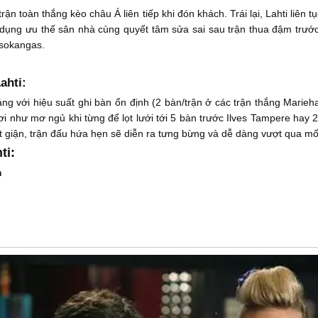
rận toàn thắng kèo châu Á liên tiếp khi đón khách. Trái lại, Lahti liên 
n dụng ưu thế sân nhà cùng quyết tâm sửa sai sau trận thua đậm trướ
Isokangas.
ahti:
áng với hiệu suất ghi bàn ổn định (2 bàn/trận ở các trận thắng Marie
hơi như mơ ngủ khi từng để lọt lưới tới 5 bàn trước Ilves Tampere hay
út giận, trận đấu hứa hẹn sẽ diễn ra tưng bừng và dễ dàng vượt qua m
ti:
n