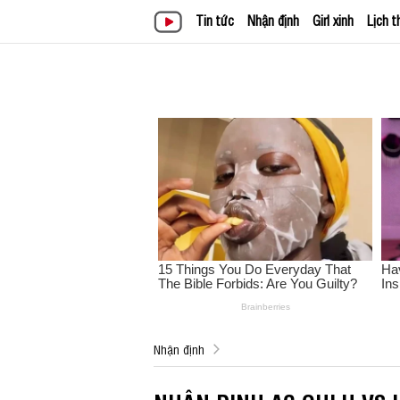
Tin tức
Nhận định
Girl xinh
Lịch t
Nhận định