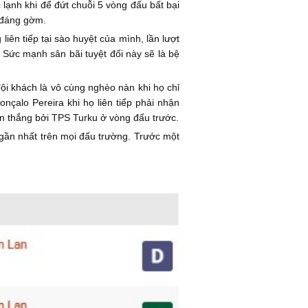
ạnh khi để đứt chuỗi 5 vòng đấu bất bại
g đáng gờm.
iên tiếp tại sào huyệt của mình, lần lượt
 Sức mạnh sân bãi tuyệt đối này sẽ là bệ
ội khách là vô cùng nghèo nàn khi họ chỉ
çalo Pereira khi họ liên tiếp phải nhận
àn thắng bởi TPS Turku ở vòng đấu trước.
 gần nhất trên mọi đấu trường. Trước một