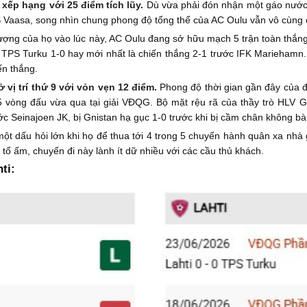
 xếp hạng với 25 điểm tích lũy.
Dù vừa phải đón nhận một gáo nước l
VPS Vaasa, song nhìn chung phong độ tổng thể của AC Oulu vẫn vô cùn
hượng của họ vào lúc này, AC Oulu đang sở hữu mạch 5 trận toàn thắng l
 TPS Turku 1-0 hay mới nhất là chiến thắng 2-1 trước IFK Mariehamn.
ến thắng.
ở vị trí thứ 9 với vỏn vẹn 12 điểm.
Phong độ thời gian gần đây của đ
 vòng đấu vừa qua tại giải VĐQG. Bộ mặt rệu rã của thầy trò HLV Gon
ước Seinajoen JK, bị Gnistan hạ gục 1-0 trước khi bị cầm chân không b
một dấu hỏi lớn khi họ để thua tới 4 trong 5 chuyến hành quân xa nhà
tổ ấm, chuyến đi này lành ít dữ nhiều với các cầu thủ khách.
ti: