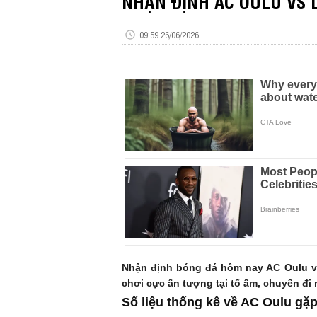
NHẬN ĐỊNH AC OULU VS L
09:59 26/06/2026
Nhận định bóng đá hôm nay AC Oulu vs
chơi cực ấn tượng tại tổ ấm, chuyến đi n
Số liệu thống kê về AC Oulu gặp