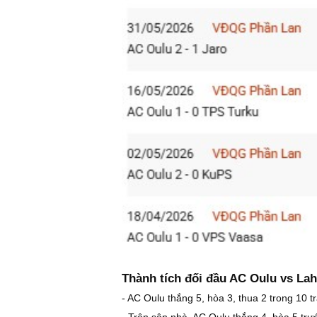
Thành tích đối đầu AC Oulu vs Lah
- AC Oulu thắng 5, hòa 3, thua 2 trong 10 t
- Trên sân nhà, AC Oulu thắng 4, hòa 5 trướ