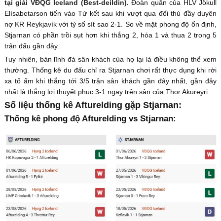
tại giải VĐQG Iceland (Best-deildin).
Đoàn quân của HLV Jökull
Elísabetarson tiến vào Tứ kết sau khi vượt qua đối thủ đầy duyên
nợ KR Reykjavík với tỷ số sít sao 2-1. So về mặt phong độ ổn định,
Stjarnan có phần trồi sụt hơn khi thắng 2, hòa 1 và thua 2 trong 5
trận đấu gần đây.
Tuy nhiên, bản lĩnh đá sân khách của họ lại là điều không thể xem
thường. Thống kê du đấu chỉ ra Stjarnan chơi rất thực dụng khi rời
xa tổ ấm khi thắng tới 3/5 trận sân khách gần đây nhất, gần đây
nhất là thắng lợi thuyết phục 3-1 ngay trên sân của Thor Akureyri.
Số liệu thống kê Afturelding gặp Stjarnan:
Thống kê phong độ Afturelding vs Stjarnan: