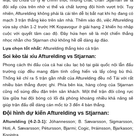
đội xếp cửa trên nhờ vị thế và chất lượng đội hình vượt trội. Tuy
nhiên, Afturelding không phải là cái tên dễ bị bắt nạt khi họ đang có
mạch 3 trận thắng kèo trên sân nhà. Thêm vào đó, việc Afturelding
vừa sảy chân 1-2 trước HK Kopavogur ở giải hạng 2 khiến họ nhập
cuộc với quyết tâm cao độ. Đây hứa hẹn sẽ là một chiến thắng
nhọc nhằn cho Stjarnan chứ không hề dễ dàng áp đảo.
Lựa chọn tốt nhất:
Afturelding thắng kèo cả trận
Soi kèo tài xỉu Afturelding vs Stjarnan:
Phong cách thi đấu của cả hai câu lạc bộ tại giải quốc nội lẫn đấu
trường cúp đều mang đậm tính cống hiến và lấy công bù thủ.
Thống kê chỉ ra 5 trận gần nhất của Afturelding đều nổ Tài với rất
nhiều bàn thắng được ghi. Phía bên kia, hàng công của Stjarnan
cũng nổ súng đều đặn trên sân khách. Một thế trận đôi công rực
lửa giữa hai đội bóng có lối đá phóng khoáng nhiều khả năng sẽ
giúp trận đấu dễ dàng cán mốc từ 3 đến 4 bàn thắng.
Đội hình dự kiến Afturelding vs Stjarnan:
Afturelding (4-2-3-1):
Jóhannesson; B. Sævarsson, Sigmarsson,
Hoti, A. Sævarsson; Pétursson, Bjarmi; Cogic, Þráinsson, Bjarkason;
Kooistra.