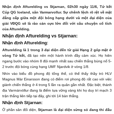
Nhận định Afturelding vs Stjarnan, 02h30 ngày 11/6, Tứ kết
Cúp QG Iceland, sân Varmarvollur. Sự chênh lệch rõ rệt về mặt
đẳng cấp giữa một đội bóng hạng dưới và một đại diện của
giải VĐQG sẽ là rào cản cực lớn đối với câu chuyện cổ tích
của Afturelding.
Nhận định Afturelding vs Stjarnan:
Nhận định Afturelding:
Afturelding là 1 trong 3 đại diện đến từ giải Hạng 2 góp mặt ở
vòng Tứ kết,
đã tạo nên một hành trình đầy cảm xúc. Họ hiên
ngang bước vào nhóm 8 đội mạnh nhất sau chiến thắng bùng nổ 5-
2 trước đội bóng cùng hạng UMF Njardvik ở vòng 1/8.
Nhìn vào biểu đồ phong độ tổng thể, có thể thấy thầy trò HLV
Magnus Már Einarsson đang có điểm rơi phong độ rất cao với việc
giành chiến thắng ở 4 trong 5 lần ra quân gần nhất. Đặc biệt, thánh
địa Varmárvöllur đang là điểm tựa vững vàng khi họ duy trì mạch 3
trận thắng liên tiếp tại đây, ghi tới 14 bàn thắng.
Nhận định Stjarnan:
Ở phần sân đối diện,
Stjarnan là đại diện sừng sỏ đang thi đấu