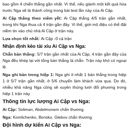
bao gồm 4 chiến thắng gần nhất. Vì thế, nếu giành một kết quả hòa
trước Nga sẽ là thành công trong bài test lần này của Ai Cập.
Ai Cập thắng theo niêm yết:
Ai Cập thắng 4/5 trận gần nhất,
trong khi Nga thua cả 4 trận gần đây. Vì thế, giới mộ điệu có thể đặt
niềm tin vào chủ nhà Ai Cập ở trận này.
Lựa chọn tốt nhất:
Ai Cập -0 cả trận
Nhận định kèo tài xỉu Ai Cập vs Nga:
Chẵn bàn thắng:
5/7 trận gần nhất của Ai Cập, 4 trận gần đây của
Nga đều khép lại với tổng bàn thắng là chẵn. Trận này khó có ngoại
lệ.
Nga ghi bàn trong hiệp 1:
Nga ghi ít nhất 1 bàn thắng trong hiệp
1 ở 5/7 trận gần nhất, ở 5/6 chuyến làm khách vừa qua. Do đó,
nhiều khả năng Nga cũng sẽ xuyên thủng lưới đối phương trong
hiệp 1 trận này.
Thông tin lực lượng Ai Cập vs Nga:
Ai Cập:
Soliman, Abdelmonem chấn thương.
Nga:
Komlichenko, Borisko, Glebov chấn thương.
Đội hình dự kiến Ai Cập vs Nga: