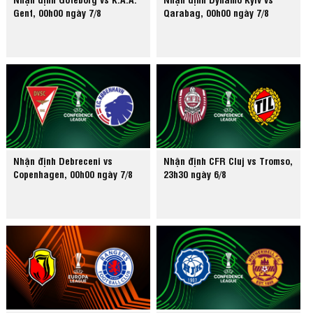
Gent, 00h00 ngày 7/8
Qarabag, 00h00 ngày 7/8
Nhận định Debreceni vs
Nhận định CFR Cluj vs Tromso,
Copenhagen, 00h00 ngày 7/8
23h30 ngày 6/8