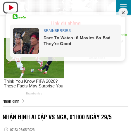
Link dự phòng
Nhận định
NHẬN ĐỊNH AI CẬP VS NGA, 01H00 NGÀY 29/5
07:53 27/05/2026