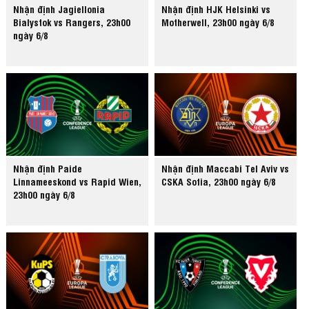
Nhận định Jagiellonia
Nhận định HJK Helsinki vs
Bialystok vs Rangers, 23h00
Motherwell, 23h00 ngày 6/8
ngày 6/8
Nhận định Paide
Nhận định Maccabi Tel Aviv vs
Linnameeskond vs Rapid Wien,
CSKA Sofia, 23h00 ngày 6/8
23h00 ngày 6/8