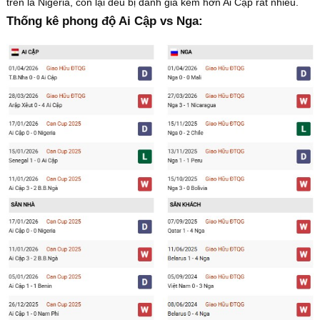
trên là Nigeria, còn lại đều bị đánh giá kém hơn Ai Cập rất nhiều.
Thống kê phong độ Ai Cập vs Nga: