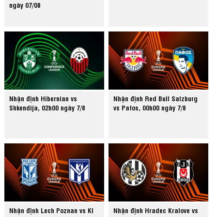
ngày 07/08
Nhận định Hibernian vs
Nhận định Red Bull Salzburg
Shkendija, 02h00 ngày 7/8
vs Pafos, 00h00 ngày 7/8
Nhận định Lech Poznan vs KI
Nhận định Hradec Kralove vs