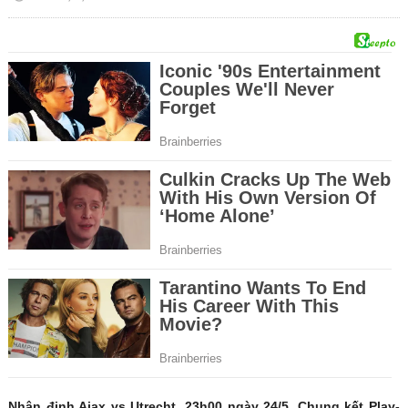
Nhận định Ajax vs Utrecht, 23h00 ngày 24/5, Chung kết Play-