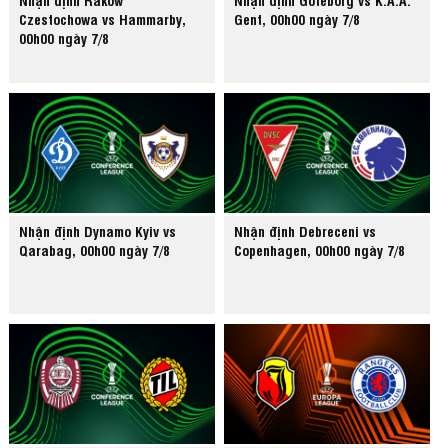
Czestochowa vs Hammarby,
Gent, 00h00 ngày 7/8
00h00 ngày 7/8
Nhận định Dynamo Kyiv vs
Nhận định Debreceni vs
Qarabag, 00h00 ngày 7/8
Copenhagen, 00h00 ngày 7/8