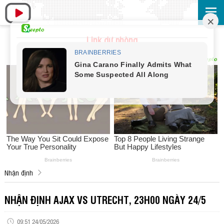
Link dự phòng
Nhận định
NHẬN ĐỊNH AJAX VS UTRECHT, 23H00 NGÀY 24/5
09:51 24/05/2026