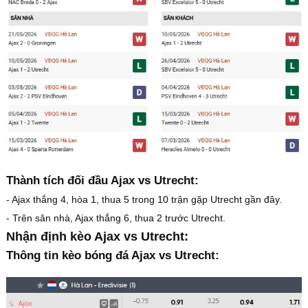
Thành tích đối đầu Ajax vs Utrecht:
- Ajax thắng 4, hòa 1, thua 5 trong 10 trận gặp Utrecht gần đây.
- Trên sân nhà, Ajax thắng 6, thua 2 trước Utrecht.
Nhận định kèo Ajax vs Utrecht:
Thông tin kèo bóng đá Ajax vs Utrecht: