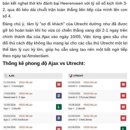
bán kết nghẹt thở khi đánh bại Heerenveen với tỷ số số kịch tính 3-
2, qua đó kéo dài chuỗi trận toàn thắng liên tiếp của mình lên con
số 4.
Đáng chú ý, tâm lý "sợ đi khách" của Utrecht dường như đã được
gỡ bỏ hoàn toàn khi họ vừa có chiến thắng vang dội 2-1 ngay trên
chính thánh địa của Ajax vào ngày 10/05. Việc từng gieo sầu cho
đối thủ cách đây không lâu mang lại cho các cầu thủ Utrecht một lợi
thế tâm lý cực kỳ lớn, giúp họ sẵn sàng tạo nên một bất ngờ tiếp
theo ngay tại Amsterdam.
Thống kê phong độ Ajax vs Utrecht: