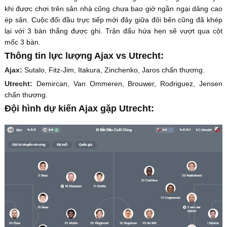
khi được chơi trên sân nhà cũng chưa bao giờ ngần ngại dâng cao
ép sân. Cuộc đối đầu trực tiếp mới đây giữa đôi bên cũng đã khép
lại với 3 bàn thắng được ghi. Trận đấu hứa hẹn sẽ vượt qua cột
mốc 3 bàn.
Thông tin lực lượng Ajax vs Utrecht:
Ajax:
Sutalo, Fitz-Jim, Itakura, Zinchenko, Jaros chấn thương.
Utrecht:
Demircan, Van Ommeren, Brouwer, Rodriguez, Jensen
chấn thương.
Đội hình dự kiến Ajax gặp Utrecht: