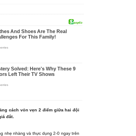
ảng cách vỏn vẹn 2 điểm giữa hai đội
iá đắt.
ng nhẹ nhàng và thực dụng 2-0 ngay trên