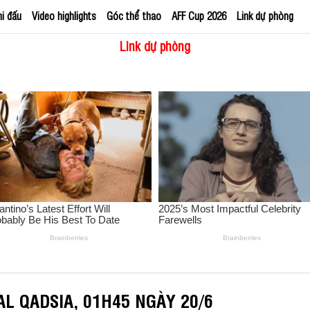
hi đấu
Video highlights
Góc thể thao
AFF Cup 2026
Link dự phòng
Link dự phòng
AL QADSIA, 01H45 NGÀY 20/6