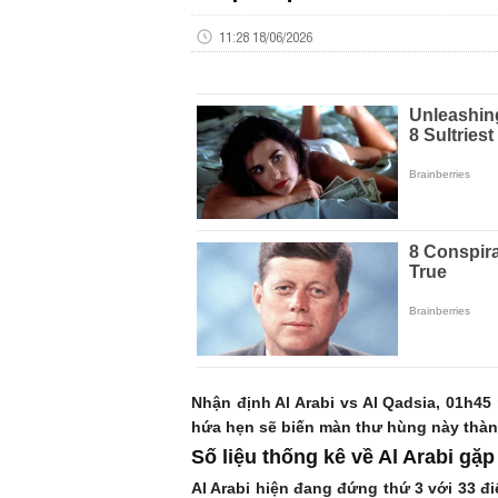
11:28 18/06/2026
Nhận định Al Arabi vs Al Qadsia, 01h4
hứa hẹn sẽ biến màn thư hùng này thành 
Số liệu thống kê về Al Arabi gặp
Al Arabi hiện đang đứng thứ 3 với 33 đ