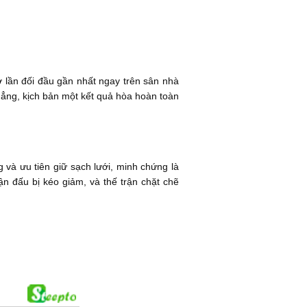
 ở lần đối đầu gần nhất ngay trên sân nhà
thẳng, kịch bản một kết quả hòa hoàn toàn
g và ưu tiên giữ sạch lưới, minh chứng là
ận đấu bị kéo giảm, và thế trận chặt chẽ