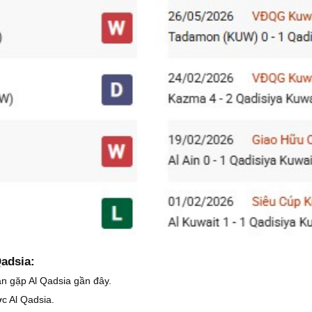
Qadsia:
rận gặp Al Qadsia gần đây.
ớc Al Qadsia.