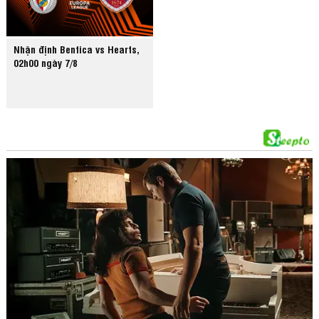
Nhận định Benfica vs Hearts,
02h00 ngày 7/8