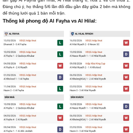
lần gặp Al Fayha gần nhất, Al Hilal thắng 6, hòa 2 và chỉ thua 2.
Đáng chú ý, họ thắng 5/6 lần đối đầu gần đây giữa 2 bên mà không
để thủng lưới quá 1 bàn mỗi trận.
Thống kê phong độ Al Fayha vs Al Hilal: