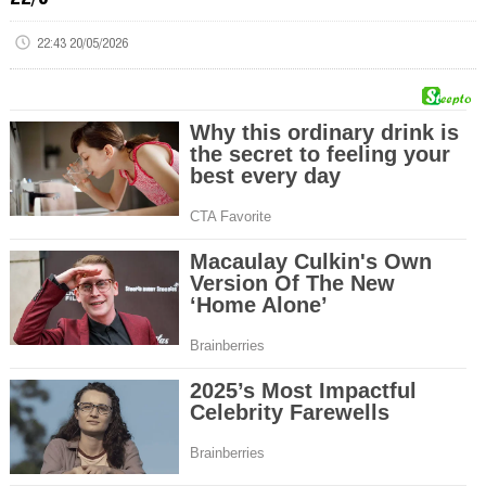
22:43 20/05/2026