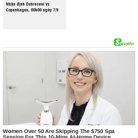
Nhận định Debreceni vs
Copenhagen, 00h00 ngày 7/8