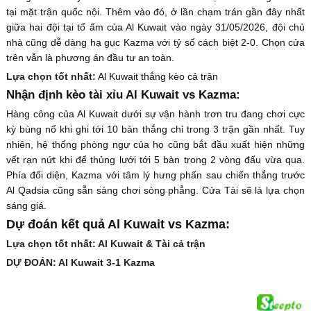
tại mặt trận quốc nội. Thêm vào đó, ở lần chạm trán gần đây nhất
giữa hai đội tại tổ ấm của Al Kuwait vào ngày 31/05/2026, đội chủ
nhà cũng dễ dàng hạ gục Kazma với tỷ số cách biệt 2-0. Chọn cửa
trên vẫn là phương án đầu tư an toàn.
Lựa chọn tốt nhất:
Al Kuwait thắng kèo cả trận
Nhận định kèo tài xỉu Al Kuwait vs Kazma:
Hàng công của Al Kuwait dưới sự vận hành trơn tru đang chơi cực
kỳ bùng nổ khi ghi tới 10 bàn thắng chỉ trong 3 trận gần nhất. Tuy
nhiên, hệ thống phòng ngự của họ cũng bắt đầu xuất hiện những
vết rạn nứt khi để thủng lưới tới 5 bàn trong 2 vòng đấu vừa qua.
Phía đối diện, Kazma với tâm lý hưng phấn sau chiến thắng trước
Al Qadsia cũng sẵn sàng chơi sòng phẳng. Cửa Tài sẽ là lựa chọn
sáng giá.
Dự đoán kết quả Al Kuwait vs Kazma:
Lựa chọn tốt nhất: Al Kuwait & Tài cả trận
DỰ ĐOÁN: Al Kuwait 3-1 Kazma