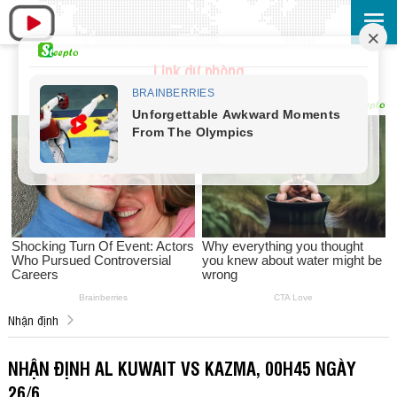
Link dự phòng
Nhận định
NHẬN ĐỊNH AL KUWAIT VS KAZMA, 00H45 NGÀY
26/6