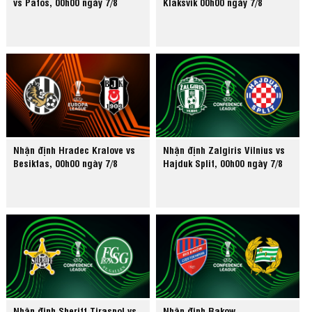
vs Pafos, 00h00 ngày 7/8
Klaksvik 00h00 ngày 7/8
Nhận định Hradec Kralove vs
Nhận định Zalgiris Vilnius vs
Besiktas, 00h00 ngày 7/8
Hajduk Split, 00h00 ngày 7/8
Nhận định Sheriff Tiraspol vs
Nhận định Rakow