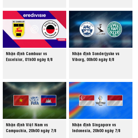
Nhận định Cambuur vs
Nhận định Sonderjyske vs
Excelsior, 01h00 ngày 8/8
Viborg, 00h00 ngày 8/8
Nhận định Việt Nam vs
Nhận định Singapore vs
Campuchia, 20h00 ngày 7/8
Indonesia, 20h00 ngày 7/8