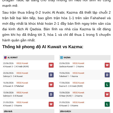
Dragan Tadić lại đang cho thấy những tín hiệu hồi sinh vô cùng
mạnh mẽ.
Sau trận thua trắng 0-2 trước Al Arabi, Kazma đã thiết lập chuỗi 2
trận bất bại liên tiếp, bao gồm trận hòa 1-1 trên sân Fahaheel và
mới đây nhất là khúc khải hoàn 2-1 đầy bản lĩnh ngay trên sân của
đại kình địch Al Qadsia. Bản lĩnh xa nhà của Kazma là rất đáng
gờm khi họ đã thắng tới 3, hòa 1 và chỉ để thua 1 trong 5 chuyến
hành quân gần nhất.
Thống kê phong độ Al Kuwait vs Kazma: