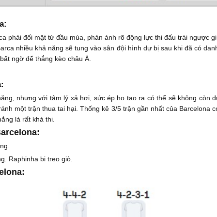
a:
ca phải đối mặt từ đầu mùa, phản ánh rõ động lực thi đấu trái ngược g
 Barca nhiều khả năng sẽ tung vào sân đội hình dự bị sau khi đã có dan
 bất ngờ để thắng kèo châu Á.
a:
g, nhưng với tâm lý xả hơi, sức ép họ tạo ra có thể sẽ không còn du
ánh một trận thua tai hại. Thống kê 3/5 trận gần nhất của Barcelona c
ắng là rất khả thi.
Barcelona:
ng.
. Raphinha bị treo giò.
elona: