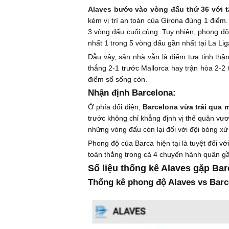
Alaves bước vào vòng đấu thứ 36 với 
kém vị trí an toàn của Girona đúng 1 điểm
3 vòng đấu cuối cùng. Tuy nhiên, phong độ
nhất 1 trong 5 vòng đấu gần nhất tại La Lig
Dẫu vậy, sân nhà vẫn là điểm tựa tinh thầ
thắng 2-1 trước Mallorca hay trận hòa 2-2 
điểm số sống còn.
Nhận định Barcelona:
Ở phía đối diện,
Barcelona vừa trải qua 
trước không chỉ khẳng định vị thế quân vươ
những vòng đấu còn lại đối với đội bóng xứ 
Phong độ của Barca hiện tại là tuyệt đối vớ
toàn thắng trong cả 4 chuyến hành quân gần
Số liệu thống kê Alaves gặp Bar
Thống kê phong độ Alaves vs Barc