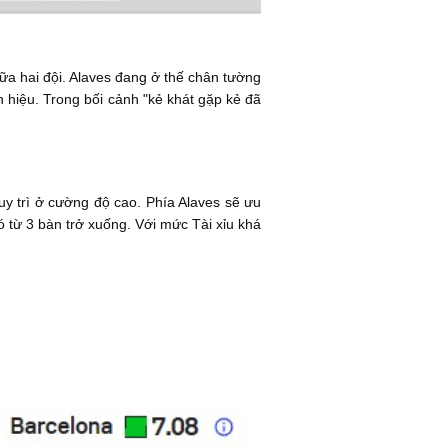
iữa hai đội. Alaves đang ở thế chân tường
h hiệu. Trong bối cảnh "kẻ khát gặp kẻ đã
y trì ở cường độ cao. Phía Alaves sẽ ưu
ó từ 3 bàn trở xuống. Với mức Tài xỉu khá