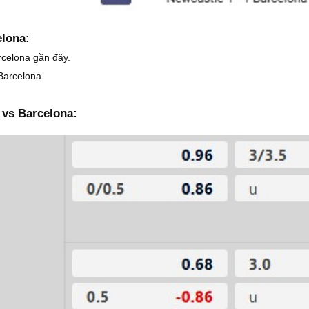
elona:
rcelona gần đây.
Barcelona.
 vs Barcelona: